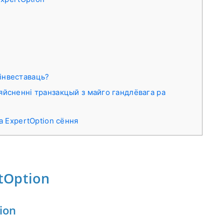
 інвеставаць?
дзяйсненні транзакцый з майго гандлёвага ра
а ExpertOption сёння
tOption
ion