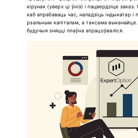
кірунак (уверх ці ўніз) і пацвердзіце за
каб апрабаваць час, наладзіць індыкатар і
рэальным капіталам, а таксама выканайце 
будучыя зняцці плаўна апрацоўваліся.