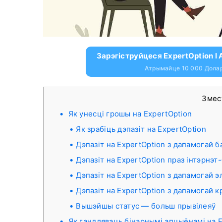
Зарэгіструйцеся ExpertOption 
Атрымайце 10 000 Дола
Зме
Як унесці грошы на ExpertOption
Як зрабіць дэпазіт на ExpertOption
Дэпазіт на ExpertOption з дапамогай б
Дэпазіт на ExpertOption праз інтэрнэт
Дэпазіт на ExpertOption з дапамогай
Дэпазіт на ExpertOption з дапамогай 
Вышэйшы статус — больш прывілеяў
Як гандляваць бінарнымі апцыёнамі на E