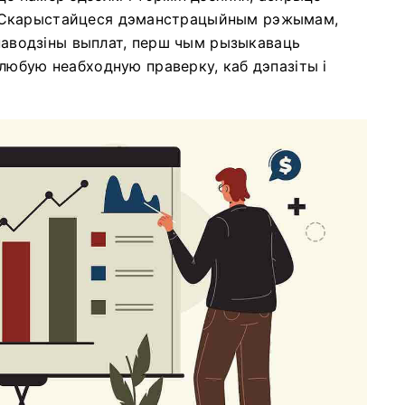
каз. Скарыстайцеся дэманстрацыйным рэжымам,
 паводзіны выплат, перш чым рызыкаваць
любую неабходную праверку, каб дэпазіты і