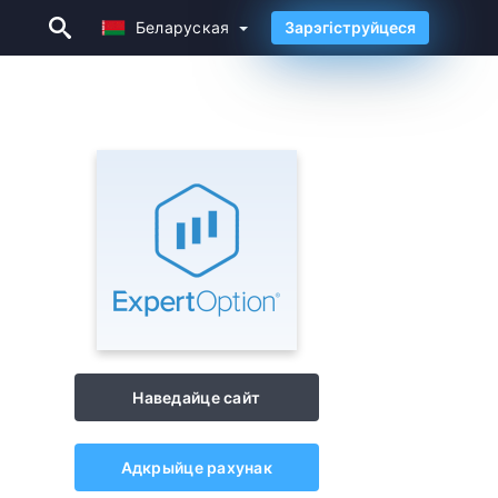
Беларуская
Зарэгіструйцеся
Беларуская
Наведайце сайт
Адкрыйце рахунак