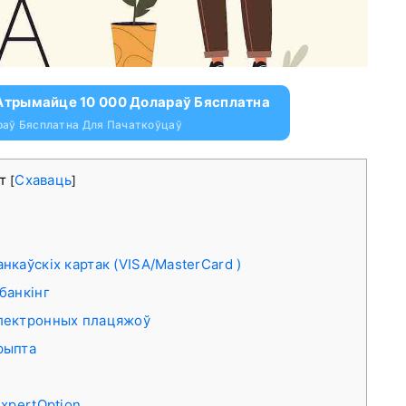
І Атрымайце 10 000 Долараў Бясплатна
раў Бясплатна Для Пачаткоўцаў
ст
Схаваць
[
]
анкаўскіх картак (VISA/MasterCard )
-банкінг
 электронных плацяжоў
крыпта
xpertOption