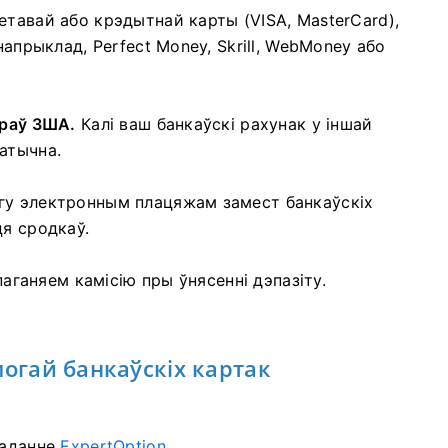
етавай або крэдытнай карты (VISA, MasterCard),
напрыклад, Perfect Money, Skrill, WebMoney або
араў ЗША.
Калі ваш банкаўскі рахунак у іншай
атычна.
гу электронным плацяжам замест банкаўскіх
ця сродкаў.
паганяем камісію пры ўнясенні дэпазіту.
могай банкаўскіх картак
ладанне
ExpertOption