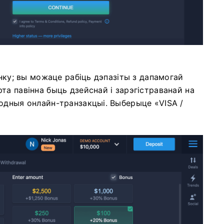
унку; вы можаце рабіць дэпазіты з дапамогай
та павінна быць дзейснай і зарэгістраванай на
одныя онлайн-транзакцыі. Выберыце «VISA /