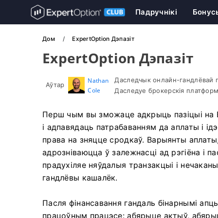
Падручнікі
Бонус
Дом
ExpertOption Дэпазіт
ExpertOption Дэпазіт
Даследчык онлайн-гандлёвай п
Nathan
Аўтар
Cole
Даследуе брокерскія платформ
Перш чым вы зможаце адкрыць пазіцыі на E
і адпавядаць патрабаванням да аплаты і ідэ
права на зняцце сродкаў. Варыянты аплат
адрозніваюцца ў залежнасці ад рэгіёна і п
прадухіляе няўдалыя транзакцыі і нечакан
гандлёвы кашалёк.
Пасля фінансавання гандаль бінарнымі ап
працоўным працэсе: абярыце актыў, абярыц