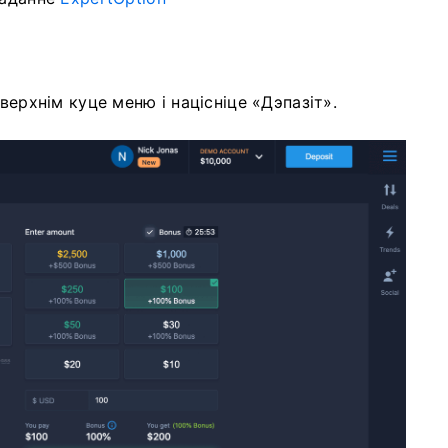
верхнім куце меню і націсніце «Дэпазіт».