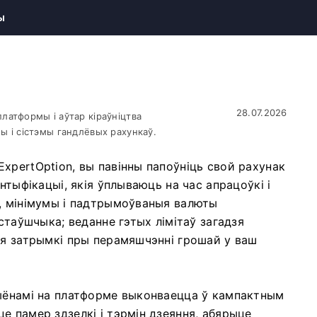
ы
28.07.2026
латформы і аўтар кіраўніцтва
ы і сістэмы гандлёвых рахункаў.
xpertOption, вы павінны папоўніць свой рахунак
нтыфікацыі, якія ўплываюць на час апрацоўкі і
ы, мінімумы і падтрымоўваныя валюты
астаўшчыка; веданне гэтых лімітаў загадзя
ыя затрымкі пры перамяшчэнні грошай у ваш
цыёнамі на платформе выконваецца ў кампактным
е памер здзелкі і тэрмін дзеяння, абярыце