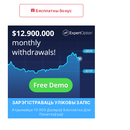
Бясплатны бонус
ЗАРЭГІСТРАВАЦЬ УЛІКОВЫ ЗАПІС
Атрымайце 10 000 Долараў Бясплатна Для
Пачаткоўцаў