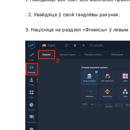
. 2. Увайдзіце ў свой гандлёвы рахунак.
3. Націсніце на раздзел «Фінансы» ў левым 