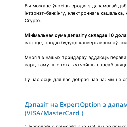
Вы можаце ўносіць сродкі з дапамогай дэб
інтэрнэт-банкінгу, электроннага кашалька, 
Crypto.
Мінімальная сума дэпазіту складае 10 дол
валюце, сродкі будуць канвертаваны аўтам
Многія з нашых трэйдараў аддаюць перава
карт, таму што гэта хутчэйшы спосаб зняц
І ў нас ёсць для вас добрая навіна: мы не с
Дэпазіт на ExpertOption з дапа
(VISA/MasterCard
)
1. Наведайце
вэб-сайт або мабільнае прык