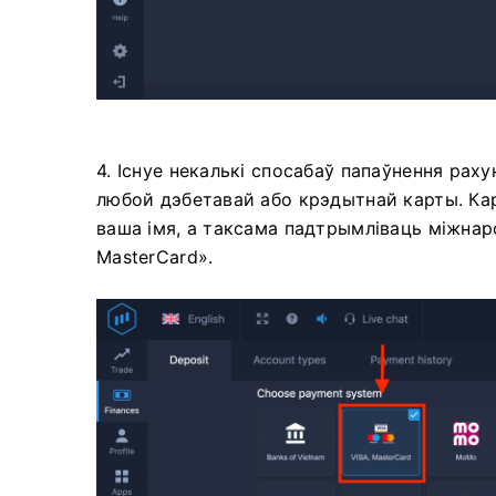
4. Існуе некалькі спосабаў папаўнення рах
любой дэбетавай або крэдытнай карты. Кар
ваша імя, а таксама падтрымліваць міжнар
MasterCard».