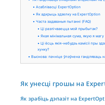
Асаблівасці ExpertOption
Як адкрыць здзелку на ExpertOption
Часта задаваныя пытанні (FAQ)
Ці разлічваецца мой прыбытак?
Якая мінімальная сума, якую я магу
Ці ёсць якія-небудзь камісіі пры з
хунку?
Выснова: пачніце ўпэўнена гандляваць н
Як унесці грошы на Exper
Як зрабіць дэпазіт на ExpertOpt