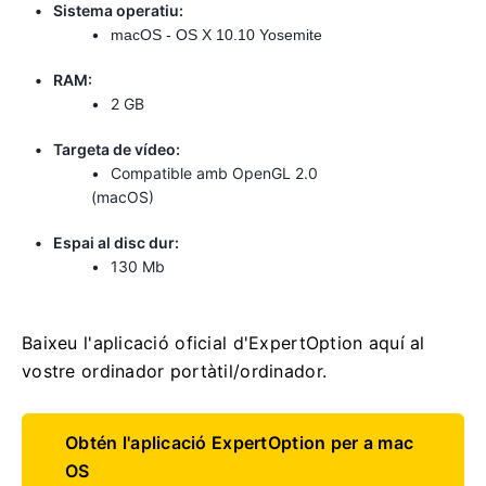
Sistema operatiu:
macOS - OS X 10.10 Yosemite
RAM:
2 GB
Targeta de vídeo:
Compatible amb OpenGL 2.0
(macOS)
Espai al disc dur:
130 Mb
Baixeu l'aplicació oficial d'ExpertOption aquí al
vostre ordinador portàtil/ordinador.
Obtén l'aplicació ExpertOption per a mac
OS