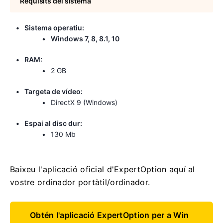
Requisits del sistema
Sistema operatiu:
Windows 7, 8, 8.1, 10
RAM:
2 GB
Targeta de vídeo:
DirectX 9 (Windows)
Espai al disc dur:
130 Mb
Baixeu l'aplicació oficial d'ExpertOption aquí al
vostre ordinador portàtil/ordinador.
Obtén l'aplicació ExpertOption per a Win