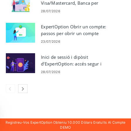
Visa/Mastercard, Banca per
Internet, Pagaments electrònics i
28/07/2026
Crypto
ExpertOption Obrir un compte:
passos per obrir un compte
comercial
23/07/2026
Inici de sessió i dipòsit
d'ExpertOption: accés segur i
opcions de finançament
28/07/2026
Registreu-Vos ExpertOption Obteniu 10.000 Dòlars Gratuïts Al Compte
DEMO