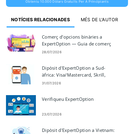
Obteniu 10.000 Dòlars Gratuïts Per A Principiants
NOTÍCIES RELACIONADES
MÉS DE L'AUTOR
Comerç d'opcions binàries a
ExpertOption — Guia de comerç
pas a pas
28/07/2026
Dipòsit d'ExpertOption a Sud-
àfrica: Visa/Mastercard, Skrill,
Neteller, Crypto
31/07/2026
Verifiqueu ExpertOption
23/07/2026
Dipòsit d'ExpertOption a Vietnam: