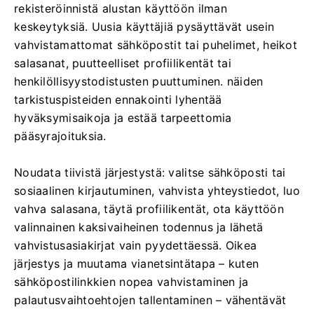
rekisteröinnistä alustan käyttöön ilman
keskeytyksiä. Uusia käyttäjiä pysäyttävät usein
vahvistamattomat sähköpostit tai puhelimet, heikot
salasanat, puutteelliset profiilikentät tai
henkilöllisyystodistusten puuttuminen. näiden
tarkistuspisteiden ennakointi lyhentää
hyväksymisaikoja ja estää tarpeettomia
pääsyrajoituksia.
Noudata tiivistä järjestystä: valitse sähköposti tai
sosiaalinen kirjautuminen, vahvista yhteystiedot, luo
vahva salasana, täytä profiilikentät, ota käyttöön
valinnainen kaksivaiheinen todennus ja lähetä
vahvistusasiakirjat vain pyydettäessä. Oikea
järjestys ja muutama vianetsintätapa – kuten
sähköpostilinkkien nopea vahvistaminen ja
palautusvaihtoehtojen tallentaminen – vähentävät