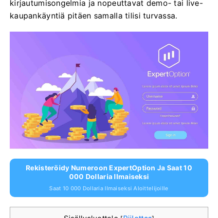
kirjautumisongelmia ja nopeuttavat demo- tai live-
kaupankäyntiä pitäen samalla tilisi turvassa.
Rekisteröidy Numeroon ExpertOption Ja Saat 10
000 Dollaria Ilmaiseksi
Saat 10 000 Dollaria Ilmaiseksi Aloittelijoille