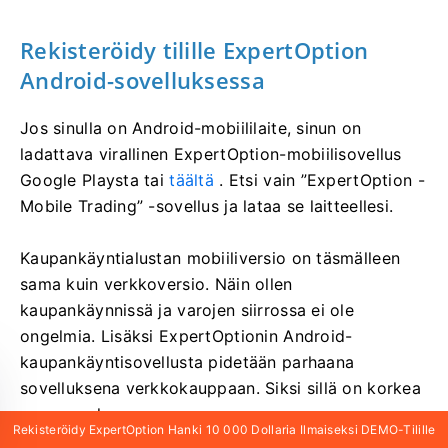
Rekisteröidy tilille ExpertOption
Android-sovelluksessa
Jos sinulla on Android-mobiililaite, sinun on
ladattava virallinen ExpertOption-mobiilisovellus
Google Playsta tai
täältä
. Etsi vain ”ExpertOption -
Mobile Trading” -sovellus ja lataa se laitteellesi.
Kaupankäyntialustan mobiiliversio on täsmälleen
sama kuin verkkoversio. Näin ollen
kaupankäynnissä ja varojen siirrossa ei ole
ongelmia. Lisäksi ExpertOptionin Android-
kaupankäyntisovellusta pidetään parhaana
sovelluksena verkkokauppaan. Siksi sillä on korkea
arvosana kaupassa.
Rekisteröidy ExpertOption Hanki 10 000 Dollaria Ilmaiseksi DEMO-Tilille