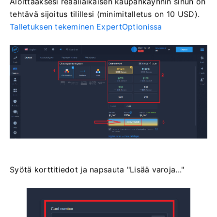
Aloittaaksesi reaaliaikaisen kaupankäynnin sinun on
tehtävä sijoitus tilillesi (minimitalletus on 10 USD).
Talletuksen tekeminen ExpertOptionissa
Syötä korttitiedot ja napsauta "Lisää varoja..."