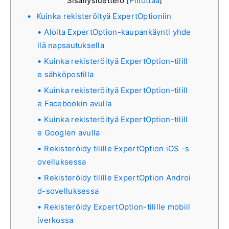
Sisällysluettelo
Piilottaa
[
]
Kuinka rekisteröityä ExpertOptioniin
Aloita ExpertOption-kaupankäynti yhde
llä napsautuksella
Kuinka rekisteröityä ExpertOption-tilill
e sähköpostilla
Kuinka rekisteröityä ExpertOption-tilill
e Facebookin avulla
Kuinka rekisteröityä ExpertOption-tilill
e Googlen avulla
Rekisteröidy tilille ExpertOption iOS -s
ovelluksessa
Rekisteröidy tilille ExpertOption Androi
d-sovelluksessa
Rekisteröidy ExpertOption-tilille mobiil
iverkossa