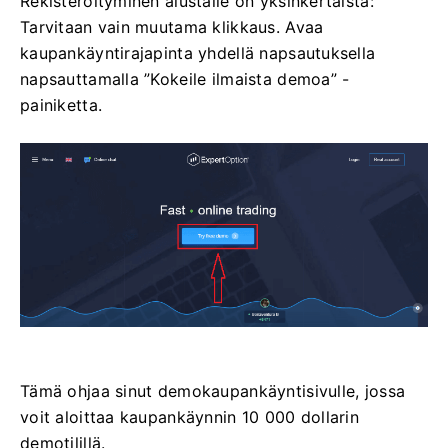
Rekisteröityminen alustalle on yksinkertaista:
Tarvitaan vain muutama klikkaus. Avaa
kaupankäyntirajapinta yhdellä napsautuksella
napsauttamalla ”Kokeile ilmaista demoa” -
painiketta.
Tämä ohjaa sinut demokaupankäyntisivulle, jossa
voit aloittaa kaupankäynnin 10 000 dollarin
demotilillä.