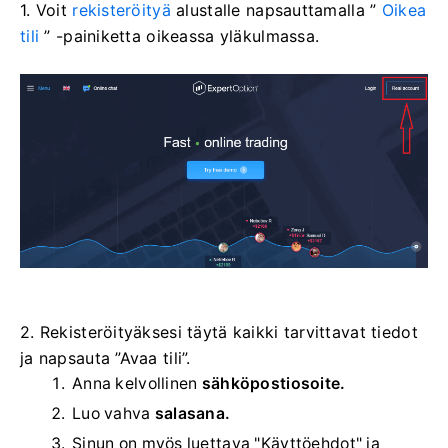
1. Voit
rekisteröityä
alustalle napsauttamalla ”
Oikea
tili
” -painiketta oikeassa yläkulmassa.
2. Rekisteröityäksesi täytä kaikki tarvittavat tiedot
ja napsauta ”Avaa tili”.
Anna kelvollinen
sähköpostiosoite.
Luo vahva
salasana.
Sinun on myös luettava "Käyttöehdot" ja