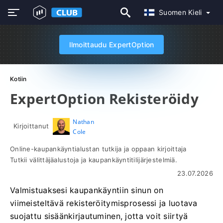
Suomen Kieli
Ilmoittaudu ExpertOption
Kotiin
ExpertOption Rekisteröidy
Nathan
Kirjoittanut
Cole
Online-kaupankäyntialustan tutkija ja oppaan kirjoittaja
Tutkii välittäjäalustoja ja kaupankäyntitilijärjestelmiä.
23.07.2026
Valmistuaksesi kaupankäyntiin sinun on
viimeisteltävä rekisteröitymisprosessi ja luotava
suojattu sisäänkirjautuminen, jotta voit siirtyä