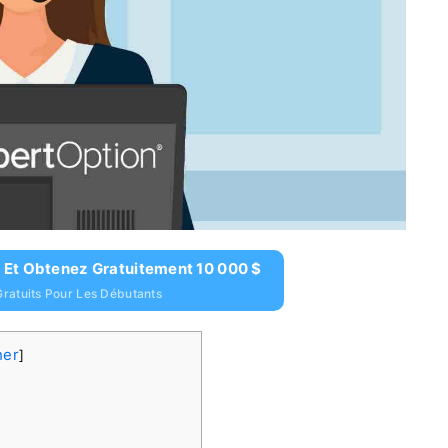
 Et Obtenez Gratuitement 10 000 $
ratuits Pour Les Débutants
her
]