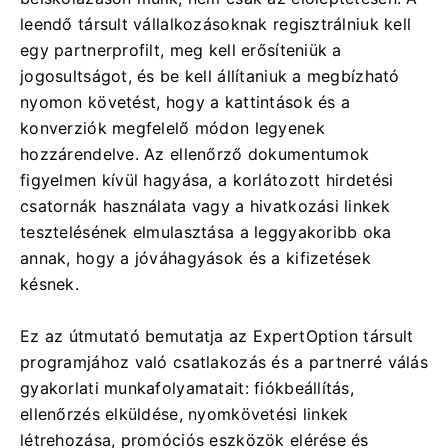
leendő társult vállalkozásoknak regisztrálniuk kell
egy partnerprofilt, meg kell erősíteniük a
jogosultságot, és be kell állítaniuk a megbízható
nyomon követést, hogy a kattintások és a
konverziók megfelelő módon legyenek
hozzárendelve. Az ellenőrző dokumentumok
figyelmen kívül hagyása, a korlátozott hirdetési
csatornák használata vagy a hivatkozási linkek
tesztelésének elmulasztása a leggyakoribb oka
annak, hogy a jóváhagyások és a kifizetések
késnek.
Ez az útmutató bemutatja az ExpertOption társult
programjához való csatlakozás és a partnerré válás
gyakorlati munkafolyamatait: fiókbeállítás,
ellenőrzés elküldése, nyomkövetési linkek
létrehozása, promóciós eszközök elérése és