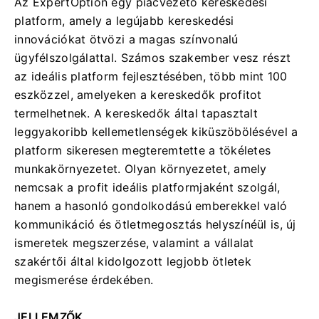
Az ExpertOption egy piacvezető kereskedési
platform, amely a legújabb kereskedési
innovációkat ötvözi a magas színvonalú
ügyfélszolgálattal. Számos szakember vesz részt
az ideális platform fejlesztésében, több mint 100
eszközzel, amelyeken a kereskedők profitot
termelhetnek. A kereskedők által tapasztalt
leggyakoribb kellemetlenségek kiküszöbölésével a
platform sikeresen megteremtette a tökéletes
munkakörnyezetet. Olyan környezetet, amely
nemcsak a profit ideális platformjaként szolgál,
hanem a hasonló gondolkodású emberekkel való
kommunikáció és ötletmegosztás helyszínéül is, új
ismeretek megszerzése, valamint a vállalat
szakértői által kidolgozott legjobb ötletek
megismerése érdekében.
JELLEMZŐK