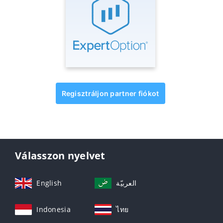
Regisztráljon partner fiókot
Válasszon nyelvet
English
العربيّة
Indonesia
ไทย