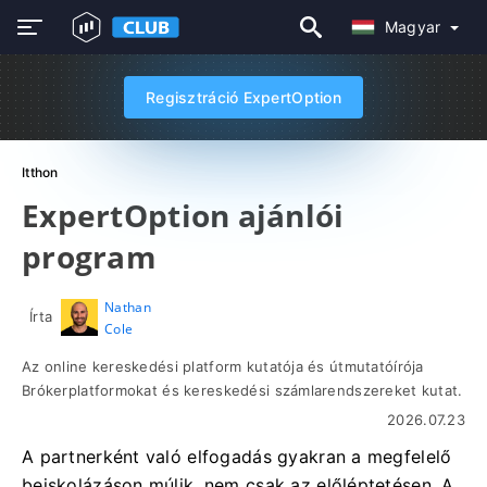
Magyar
Regisztráció ExpertOption
Itthon
ExpertOption ajánlói
program
Nathan
Írta
Cole
Az online kereskedési platform kutatója és útmutatóírója
Brókerplatformokat és kereskedési számlarendszereket kutat.
2026.07.23
A partnerként való elfogadás gyakran a megfelelő
beiskolázáson múlik, nem csak az előléptetésen. A