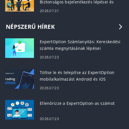
Biztonságos bejelentkezés lépései és
hibaelhárítás
2026.07.31
NÉPSZERŰ HÍREK
ExpertOption Számlanyitás: Kereskedési
számla megnyitásának lépései
2026.07.23
Töltse le és telepítse az ExpertOption
mobilalkalmazást Android és iOS
rendszerre
2026.07.23
Ellenőrizze a ExpertOption-as számot
2026.07.23