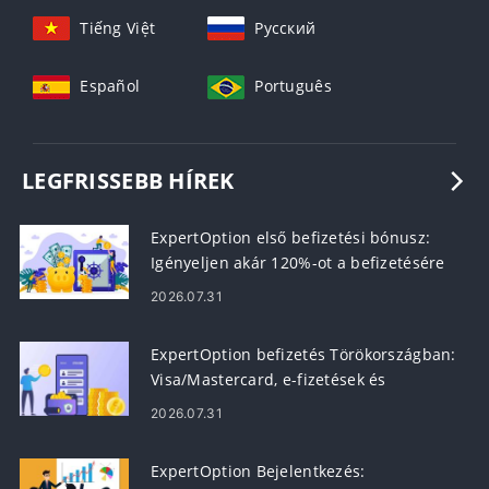
Tiếng Việt
Русский
Español
Português
LEGFRISSEBB HÍREK
ExpertOption első befizetési bónusz:
Igényeljen akár 120%-ot a befizetésére
2026.07.31
ExpertOption befizetés Törökországban:
Visa/Mastercard, e-fizetések és
kriptovaluta
2026.07.31
ExpertOption Bejelentkezés: