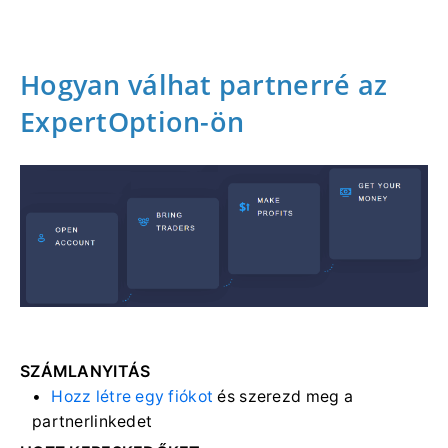
Hogyan válhat partnerré az
ExpertOption-ön
SZÁMLANYITÁS
Hozz létre egy fiókot
és szerezd meg a
partnerlinkedet