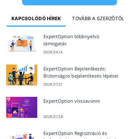
KAPCSOLÓDÓ HÍREK
TOVÁBB A SZERZŐTŐL
ExpertOption többnyelvű
támogatás
2026.04.14
ExpertOption Bejelentkezés:
Biztonságos bejelentkezés lépései
és hibaelhárítás
2026.07.31
ExpertOption visszavonni
2026.07.28
ExpertOption Regisztráció és