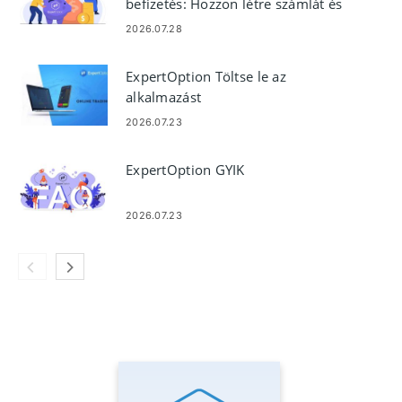
befizetés: Hozzon létre számlát és
adjon hozzá pénzt
2026.07.28
ExpertOption Töltse le az
alkalmazást
2026.07.23
ExpertOption GYIK
2026.07.23