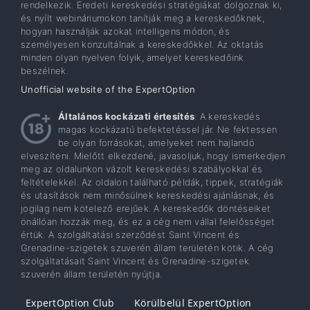
rendelkezik. Eredeti kereskedési stratégiákat dolgoznak ki,
és nyílt webináriumokon tanítják meg a kereskedőknek,
hogyan használják azokat intelligens módon, és
személyesen konzultálnak a kereskedőkkel. Az oktatás
minden olyan nyelven folyik, amelyet kereskedőink
beszélnek.
Unofficial website of the ExpertOption
Általános kockázati értesítés
: A kereskedés
magas kockázatú befektetéssel jár. Ne fektessen
be olyan forrásokat, amelyeket nem hajlandó
elveszíteni. Mielőtt elkezdené, javasoljuk, hogy ismerkedjen
meg az oldalunkon vázolt kereskedési szabályokkal és
feltételekkel. Az oldalon található példák, tippek, stratégiák
és utasítások nem minősülnek kereskedési ajánlásnak, és
jogilag nem kötelező erejűek. A kereskedők döntéseiket
önállóan hozzák meg, és ez a cég nem vállal felelősséget
értük. A szolgáltatási szerződést Saint Vincent és
Grenadine-szigetek szuverén állam területén kötik. A cég
szolgáltatásait Saint Vincent és Grenadine-szigetek
szuverén állam területén nyújtja.
ExpertOption Club
Körülbelül ExpertOption