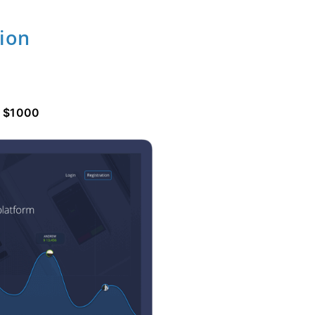
tion
a $1000