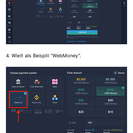
4. Wielt als Beispill "WebMoney".