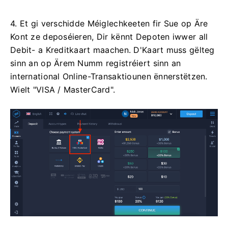
4. Et gi verschidde Méiglechkeeten fir Sue op Äre
Kont ze deposéieren, Dir kënnt Depoten iwwer all
Debit- a Kreditkaart maachen. D'Kaart muss gëlteg
sinn an op Ärem Numm registréiert sinn an
international Online-Transaktiounen ënnerstëtzen.
Wielt "VISA / MasterCard".