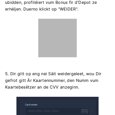
ubidden, profitéiert vum Bonus fir d'Depot ze
erhéijen. Duerno klickt op "WEIDER".
5. Dir gitt op eng nei Säit weidergeleet, wou Dir
gefrot gitt Är Kaartennummer, den Numm vum
Kaartebesëtzer an de CVV anzeginn.