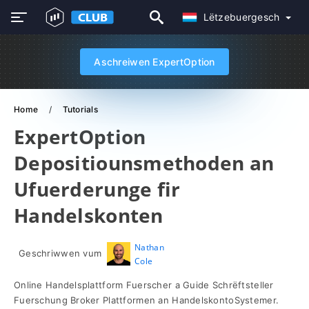
Lëtzebuergesch
Aschreiwen ExpertOption
Home
Tutorials
ExpertOption
Depositiounsmethoden an
Ufuerderunge fir
Handelskonten
Nathan
Geschriwwen vum
Cole
Online Handelsplattform Fuerscher a Guide Schrëftsteller
Fuerschung Broker Plattformen an HandelskontoSystemer.