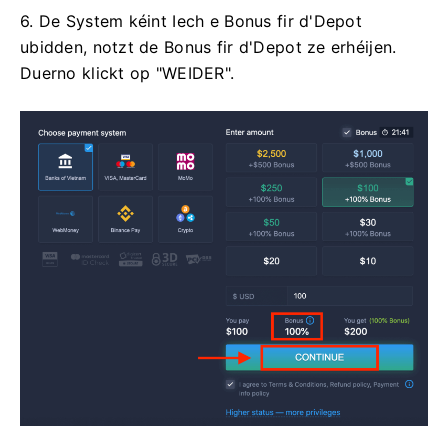
6. De System kéint Iech e Bonus fir d'Depot
ubidden, notzt de Bonus fir d'Depot ze erhéijen.
Duerno klickt op "WEIDER".