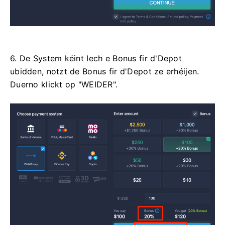
6. De System kéint Iech e Bonus fir d'Depot
ubidden, notzt de Bonus fir d'Depot ze erhéijen.
Duerno klickt op "WEIDER".