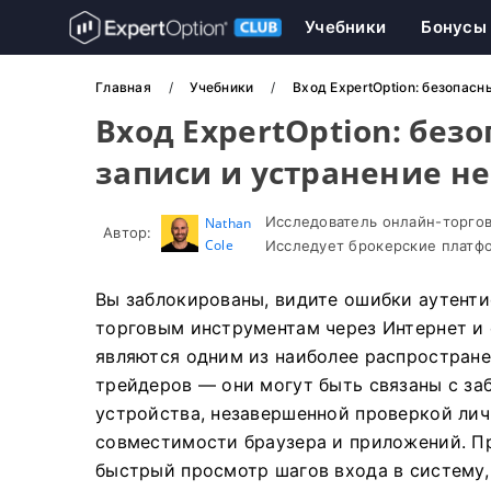
Учебники
Бонусы
Главная
Учебники
Вход ExpertOption: безопасн
Вход ExpertOption: без
записи и устранение н
Исследователь онлайн-торгов
Nathan
Автор:
Cole
Исследует брокерские платфо
Вы заблокированы, видите ошибки аутентиф
торговым инструментам через Интернет и
являются одним из наиболее распростране
трейдеров — они могут быть связаны с за
устройства, незавершенной проверкой ли
совместимости браузера и приложений. П
быстрый просмотр шагов входа в систему,