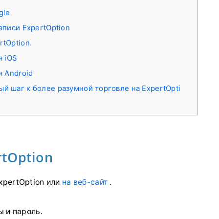
gle
аписи ExpertOption
tOption.
я iOS
я Android
й шаг к более разумной торговле на ExpertOpti
rtOption
xpertOption или
на веб-сайт
.
ы и пароль.