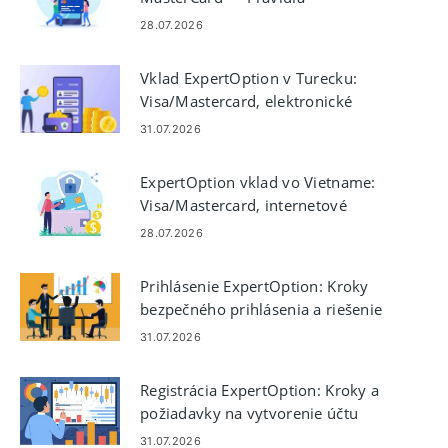
financovania kartou
28.07.2026
Vklad ExpertOption v Turecku:
Visa/Mastercard, elektronické
platby a kryptomena
31.07.2026
ExpertOption vklad vo Vietname:
Visa/Mastercard, internetové
bankovníctvo, elektronické platby
28.07.2026
a kryptomeny
Prihlásenie ExpertOption: Kroky
bezpečného prihlásenia a riešenie
problémov
31.07.2026
Registrácia ExpertOption: Kroky a
požiadavky na vytvorenie účtu
31.07.2026