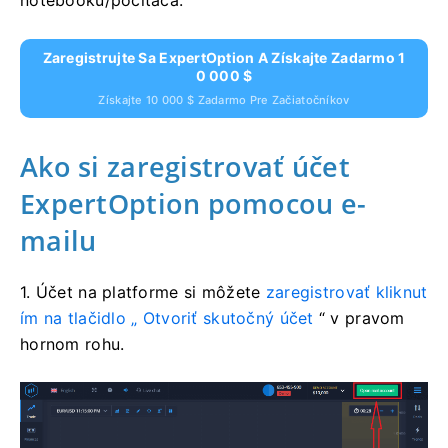
Zaregistrujte Sa ExpertOption A Získajte Zadarmo 1
0 000 $
Získajte 10 000 $ Zadarmo Pre Začiatočníkov
Ako si zaregistrovať účet
ExpertOption pomocou e-
mailu
1. Účet na platforme si
môžete
zaregistrovať kliknut
ím na tlačidlo „
Otvoriť skutočný účet
“ v pravom
hornom rohu.