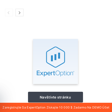
Navštívte stránku
Zaregistrujte Sa ExpertOption Získajte 10 000 $ Zadarmo Na DEMO Účet