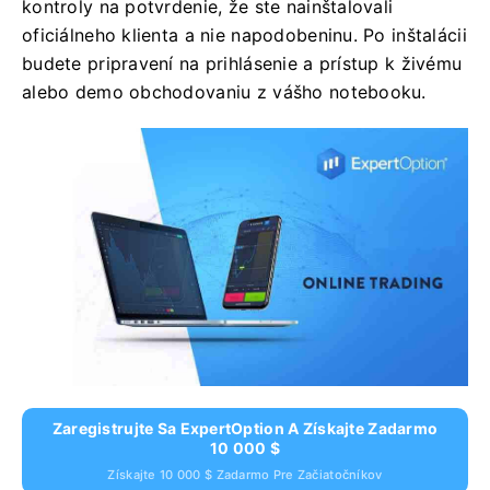
kontroly na potvrdenie, že ste nainštalovali
oficiálneho klienta a nie napodobeninu. Po inštalácii
budete pripravení na prihlásenie a prístup k živému
alebo demo obchodovaniu z vášho notebooku.
Zaregistrujte Sa ExpertOption A Získajte Zadarmo
10 000 $
Získajte 10 000 $ Zadarmo Pre Začiatočníkov