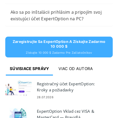
Ako sa po inštalácii prihlásim a pripojím svoj
existujúci účet ExpertOption na PC?
Zaregistrujte Sa ExpertOption A Získajte Zadarmo
10 000 $
Získajte 10 000 $ Zadarmo Pre Začiatočníkov
SÚVISIACE SPRÁVY
VIAC OD AUTORA
Registračný účet ExpertOption:
Kroky a požiadavky
28.07.2026
ExpertOption Vklad cez VISA &
MasterCard — Pravidlá