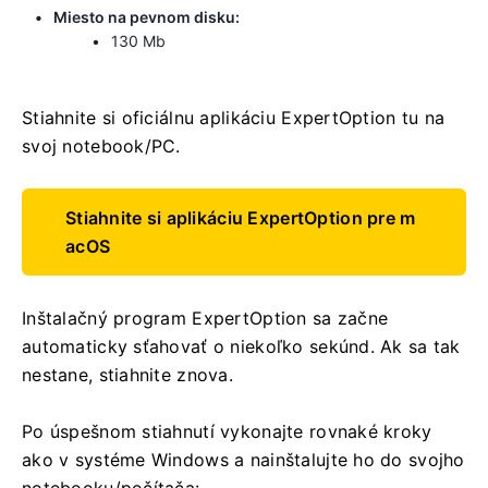
Miesto na pevnom disku:
130 Mb
Stiahnite si oficiálnu aplikáciu ExpertOption tu na
svoj notebook/PC.
Stiahnite si aplikáciu ExpertOption pre m
acOS
Inštalačný program ExpertOption sa začne
automaticky sťahovať o niekoľko sekúnd. Ak sa tak
nestane, stiahnite znova.
Po úspešnom stiahnutí vykonajte rovnaké kroky
ako v systéme Windows a nainštalujte ho do svojho
notebooku/počítača: