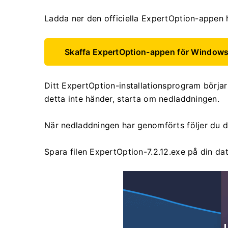
Ladda ner den officiella ExpertOption-appen 
Skaffa ExpertOption-appen för Window
Ditt ExpertOption-installationsprogram börja
detta inte händer, starta om nedladdningen.
När nedladdningen har genomförts följer du de
Spara filen ExpertOption-7.2.12.exe på din dat