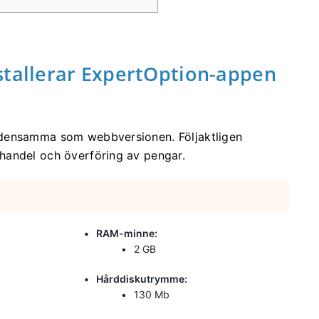
stallerar ExpertOption-appen
 densamma som webbversionen. Följaktligen
handel och överföring av pengar.
RAM-minne:
2 GB
Hårddiskutrymme:
130 Mb