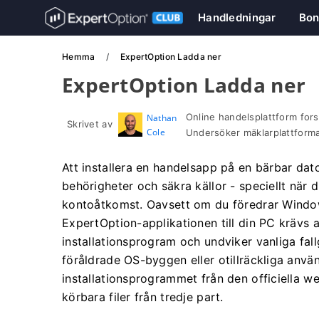
Handledningar
Bon
Hemma
ExpertOption Ladda ner
ExpertOption Ladda ner
Online handelsplattform fors
Nathan
Skrivet av
Cole
Undersöker mäklarplattform
Att installera en handelsapp på en bärbar dat
behörigheter och säkra källor - speciellt när
kontoåtkomst. Oavsett om du föredrar Windows
ExpertOption-applikationen till din PC krävs a
installationsprogram och undviker vanliga fal
föråldrade OS-byggen eller otillräckliga anv
installationsprogrammet från den officiella w
körbara filer från tredje part.