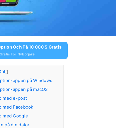
ption Och Få 10 000 $ Gratis
Gratis För Nybörjare
Dölj
]
tOption-appen på Windows
tOption-appen på macOS
to med e-post
to med Facebook
to med Google
n på din dator