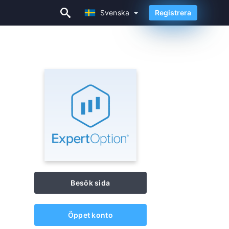
Svenska
Registrera
Svenska
Besök sida
Öppet konto