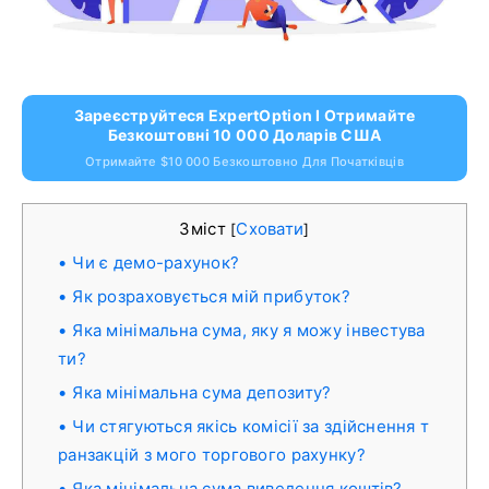
Зареєструйтеся ExpertOption І Отримайте
Безкоштовні 10 000 Доларів США
Отримайте $10 000 Безкоштовно Для Початківців
Зміст
Сховати
[
]
Чи є демо-рахунок?
Як розраховується мій прибуток?
Яка мінімальна сума, яку я можу інвестува
ти?
Яка мінімальна сума депозиту?
Чи стягуються якісь комісії за здійснення т
ранзакцій з мого торгового рахунку?
Яка мінімальна сума виведення коштів?