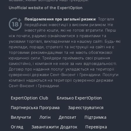
Unofficial website of the ExpertOption
Повідомлення про загальні ризики
: Торгівля
передбачає інвестиції з високим ризиком. Не
інвестуйте кошти, які не готові втратити. Перш
ніж почати, радимо ознайомитися з правилами та
умовами торгівлі, викладеними на нашому сайті. Будь-які
приклади, поради, стратегії та інструкції на сайті не є
торговими рекомендаціями та не мають обов’язкової
юридичної сили. Трейдери приймають свої рішення
самостійно, і компанія не несе за них відповідальності.
Договір про надання послуг укладається на території
суверенної держави Сент-Вінсент і Гренадини. Послуги
компанії надаються на території суверенної держави
Сент-Вінсент і Гренадини.
ExpertOption Club
Близько ExpertOption
Партнерська Програма
Зареєструватися
Вилучити
Логін
Депозит
Підтримка
Огляд
Завантажити Додаток
Перевірка