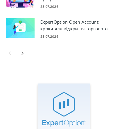
23.07.2026
ExpertOption Open Account:
кроки для відкриття торгового
рахунку
23.07.2026