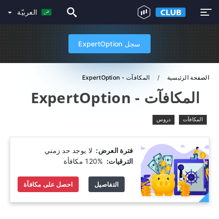
العربيّة
سجل ExpertOption
الصفحة الرئيسية
المكافآت - ExpertOption
المكافآت - ExpertOption
المكافآت
دروس
فترة العرض:
‫ لا يوجد حد زمني
الترقيات:
‫ 120% مكافأة
التفاصيل
احصل على مكافآة