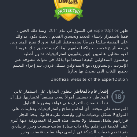
ظهر ExpertOption في السوق في عام 2014. ومنذ ذلك الحين ،
قمنا باستمرار بإنشاء الجديد وتحسين القديم ، بحيث يكون تداولك
على المنصة سلسًا ومربحًا. وهذه فقط البداية. نحن لا نمنح المتداولين
فرصة للربح فحسب ، ولكننا نعلمهم أيضًا كيفية تحقيق ذلك. فريقنا
لديه محللين عالميين. إنهم يطورون استراتيجيات تداول أصلية
ويعلمون المتداولين كيفية استخدامها بذكاء في ندوات مفتوحة عبر
الإنترنت ، ويتشاورون مع المتداولين بشكل فردي. يتم إجراء التعليم
بجميع اللغات التي يتحدث بها تجارنا.
Unofficial website of the ExpertOption
إشعار عام بالمخاطر
: ينطوي التداول على استثمار عالي
المخاطر. لا تستثمر أموالاً لست مستعداً لخسارتها. قبل أن
تبدأ ، ننصحك بالتعرف على قواعد وشروط التداول
الموضحة على موقعنا. أي أمثلة ونصائح واستراتيجيات وتعليمات على
الموقع لا تشكل توصيات تداول وليست ملزمة قانونًا. يتخذ التجار
قراراتهم بشكل مستقل ولا تتحمل هذه الشركة المسؤولية عنها. يُبرم
عقد الخدمة في إقليم دولة ذات سيادة سانت فنسنت وجزر غرينادين.
يتم تقديم خدمات الشركة في أراضي دولة سانت فنسنت وجزر