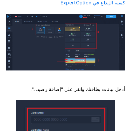
كيفية الإيداع في ExpertOption:
أدخل بيانات بطاقتك وانقر على "إضافة رصيد...".