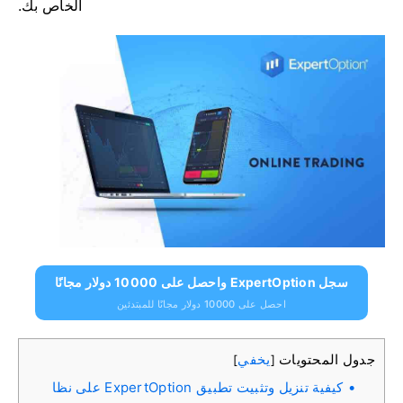
الخاص بك.
سجل ExpertOption واحصل على 10000 دولار مجانًا
احصل على 10000 دولار مجانًا للمبتدئين
جدول المحتويات
يخفي
]
[
كيفية تنزيل وتثبيت تطبيق ExpertOption على نظا