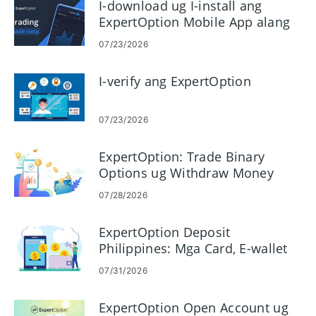
I-download ug I-install ang
ExpertOption Mobile App alang
sa Android ug iOS
07/23/2026
I-verify ang ExpertOption
07/23/2026
ExpertOption: Trade Binary
Options ug Withdraw Money
07/28/2026
ExpertOption Deposit
Philippines: Mga Card, E-wallet
ug Crypto
07/31/2026
ExpertOption Open Account ug