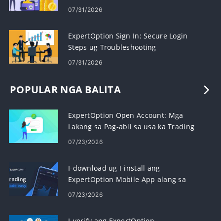
Cryptocurrency
07/31/2026
ExpertOption Sign In: Secure Login
Steps ug Troubleshooting
07/31/2026
POPULAR NGA BALITA
ExpertOption Open Account: Mga
Lakang sa Pag-abli sa usa ka Trading
Account
07/23/2026
I-download ug I-install ang
ExpertOption Mobile App alang sa
Android ug iOS
07/23/2026
I-verify ang ExpertOption