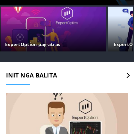
ExpertOption pag-atras
ExpertOp
INIT NGA BALITA