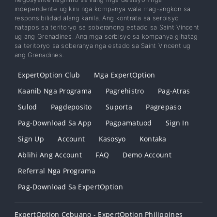
independente ug kini nga kompanya wala mag-angkon sa
responsibilidad alang kanila. Ang kontrata sa serbisyo
natapos sa teritoryo sa soberanong estado sa Saint Vincent
ug ang Grenadines. Ang mga serbisyo sa kompanya gihatag
sa teritoryo sa soberanya nga estado sa Saint Vincent ug
ang Grenadines.
ExpertOption Club
Mga ExpertOption
Kaanib Nga Programa
Pagrehistro
Pag-Atras
Sulod
Pagdeposito
Suporta
Pagrepaso
Pag-Download Sa App
Pagpamatuod
Sign In
Sign Up
Account
Kasosyo
Kontaka
Ablihi Ang Account
FAQ
Demo Account
Referral Nga Programa
Pag-Download Sa ExpertOption
ExpertOption Cebuano - ExpertOption Philippines