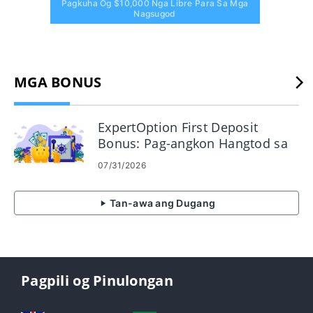
Pagkuha Og $10,000 Nga Libre Para Sa Mga
Nagsugod
MGA BONUS
ExpertOption First Deposit
Bonus: Pag-angkon Hangtod sa
120% sa Imong Deposit
07/31/2026
Tan-awa ang Dugang
Pagpili og Pinulongan