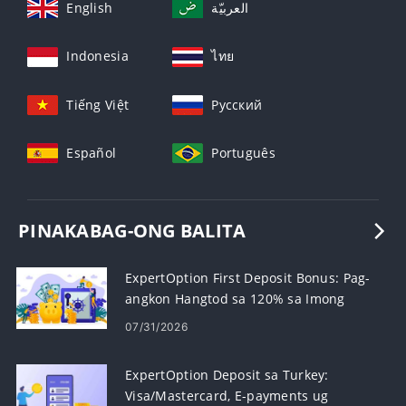
English
العربيّة
Indonesia
ไทย
Tiếng Việt
Русский
Español
Português
PINAKABAG-ONG BALITA
ExpertOption First Deposit Bonus: Pag-
angkon Hangtod sa 120% sa Imong
Deposit
07/31/2026
ExpertOption Deposit sa Turkey:
Visa/Mastercard, E-payments ug