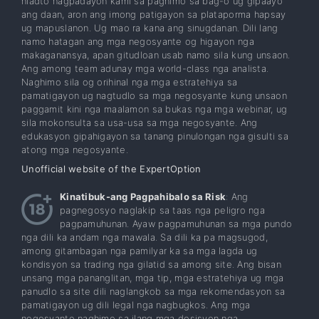
niadto nagpadayon kami sa paghimo sa bag-o ug gipaayo
ang daan, aron ang imong patigayon sa plataporma hapsay
ug mapuslanon. Ug mao ra kana ang sinugdanan. Dili lang
namo hatagan ang mga negosyante og higayon nga
makaganansya, apan gitudloan usab namo sila kung unsaon.
Ang among team adunay mga world-class nga analista.
Naghimo sila og orihinal nga mga estratehiya sa
pamatigayon ug nagtudlo sa mga negosyante kung unsaon
paggamit kini nga maalamon sa bukas nga mga webinar, ug
sila mokonsulta sa usa-usa sa mga negosyante. Ang
edukasyon gipahigayon sa tanang pinulongan nga gisulti sa
atong mga negosyante.
Unofficial website of the ExpertOption
Kinatibuk-ang Pagpahibalo sa Risk
: Ang
pagnegosyo naglakip sa taas nga peligro nga
pagpamuhunan. Ayaw pagpamuhunan sa mga pundo
nga dili ka andam nga mawala. Sa dili ka pa magsugod,
among gitambagan nga pamilyar ka sa mga lagda ug
kondisyon sa trading nga gilatid sa among site. Ang bisan
unsang mga pananglitan, mga tip, mga estratehiya ug mga
panudlo sa site dili naglangkob sa mga rekomendasyon sa
pamatigayon ug dili legal nga nagbugkos. Ang mga
negosyante naghimo sa ilang mga desisyon nga