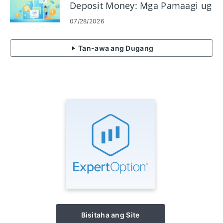
Deposit Money: Mga Pamaagi ug
Limitasyon
07/28/2026
Tan-awa ang Dugang
Bisitaha ang Site