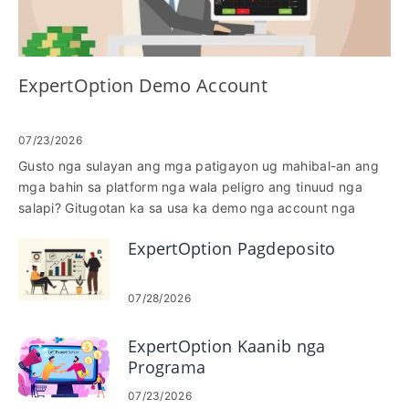
ExpertOption Demo Account
07/23/2026
Gusto nga sulayan ang mga patigayon ug mahibal-an ang
mga bahin sa platform nga wala peligro ang tinuud nga
salapi? Gitugotan ka sa usa ka demo nga account nga
magpraktis sa pagbutang sa order, pagsusi sa mga tsart
ExpertOption Pagdeposito
ug mga indikasyon, ug mga estratehiya sa pagsulay nga
adunay mga virtual nga pondo sa wala pa nimo ikonsiderar
ang pagpondo sa usa ka live account. Kini ang pinakaluwas
07/28/2026
nga paagi sa pagkat-on sa pagpili sa asset, pag-
eksperimento sa lain-laing mga expiration ug mga gidak-on
ExpertOption Kaanib nga
sa order, ug komportable sa mga himan sa plataporma sa
Programa
desktop ug mobile. Ang pagkapamilyar sa demo workflow
makapakunhod sa mga sayop sa pag-setup ug
07/23/2026