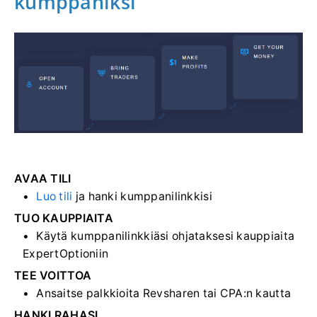
kumppaniksi
AVAA TILI
Luo tili
ja hanki kumppanilinkkisi
TUO KAUPPIAITA
Käytä kumppanilinkkiäsi ohjataksesi kauppiaita
ExpertOptioniin
TEE VOITTOA
Ansaitse palkkioita Revsharen tai CPA:n kautta
HANKI RAHASI