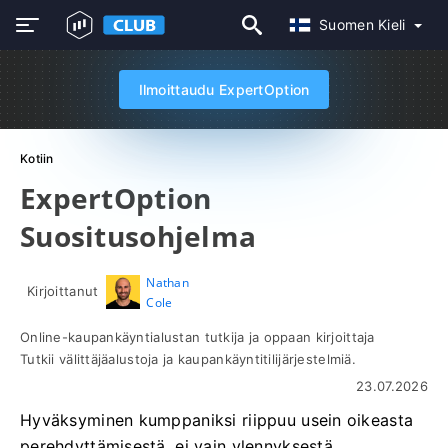
Suomen Kieli
Ilmoittaudu ExpertOption
Kotiin
ExpertOption
Suositusohjelma
Nathan
Kirjoittanut
Cole
Online-kaupankäyntialustan tutkija ja oppaan kirjoittaja
Tutkii välittäjäalustoja ja kaupankäyntitilijärjestelmiä.
23.07.2026
Hyväksyminen kumppaniksi riippuu usein oikeasta
perehdyttämisestä, ei vain ylennyksestä.