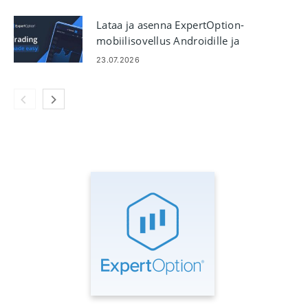
Lataa ja asenna ExpertOption-
mobiilisovellus Androidille ja
iOS:lle
23.07.2026