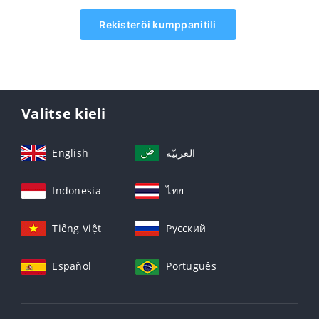
Rekisteröi kumppanitili
Valitse kieli
English
العربيّة
Indonesia
ไทย
Tiếng Việt
Русский
Español
Português