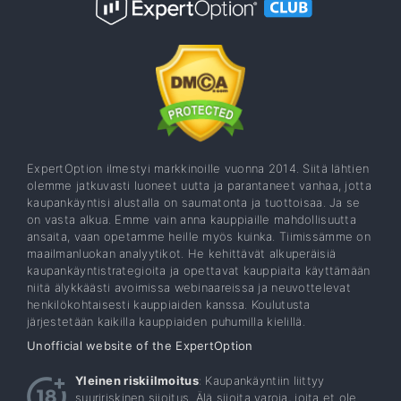
ExpertOption ilmestyi markkinoille vuonna 2014. Siitä lähtien
olemme jatkuvasti luoneet uutta ja parantaneet vanhaa, jotta
kaupankäyntisi alustalla on saumatonta ja tuottoisaa. Ja se
on vasta alkua. Emme vain anna kauppiaille mahdollisuutta
ansaita, vaan opetamme heille myös kuinka. Tiimissämme on
maailmanluokan analyytikot. He kehittävät alkuperäisiä
kaupankäyntistrategioita ja opettavat kauppiaita käyttämään
niitä älykkäästi avoimissa webinaareissa ja neuvottelevat
henkilökohtaisesti kauppiaiden kanssa. Koulutusta
järjestetään kaikilla kauppiaiden puhumilla kielillä.
Unofficial website of the ExpertOption
Yleinen riskiilmoitus
: Kaupankäyntiin liittyy
suuririskinen sijoitus. Älä sijoita varoja, joita et ole