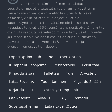
valmis menettämään. Ennen kuin aloitat,
suosittelemme, että tutustut sivustollamme kuvattuihin
kaupankäynnin sääntöihin ja ehtoihin. Sivustolla olevat
esimerkit, vinkit, strategiat ja ohjeet eivät ole
kaupankäyntisuosituksia, eivätkä ne ole laillisesti sitovia.
Kauppiaat tekevät päätöksensä itsenäisesti, eikä tämä yritys
ota niistä vastuuta. Palvelusopimus on tehty Saint Vincentin
ja Grenadiinien suvereenin osavaltion alueella. Yrityksen
palveluita tarjotaan suvereenin Saint Vincentin ja
Grenadiinien osavaltion alueella.
ExpertOption Club
Noin ExpertOption
Kumppanuusohjelma
Rekisteröidy
Peruuttaa
Kirjaudu Sisään
Tallettaa
Tuki
Arvostelu
Lataa Sovellus
Todentaminen
Kirjaudu Sisään
Kirjaudu
Tili
Yhteistyökumppanit
Ota Yhteyttä
Avaa Tili
FAQ
Demotili
Suositusohjelma
Lataa ExpertOption