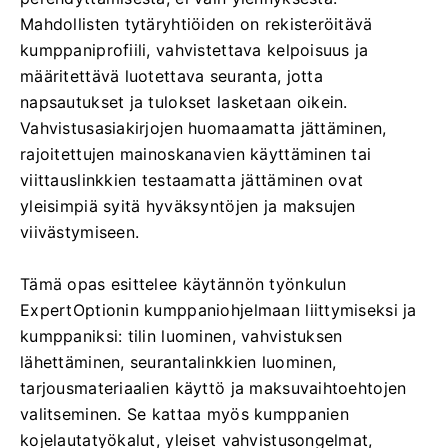
Mahdollisten tytäryhtiöiden on rekisteröitävä
kumppaniprofiili, vahvistettava kelpoisuus ja
määritettävä luotettava seuranta, jotta
napsautukset ja tulokset lasketaan oikein.
Vahvistusasiakirjojen huomaamatta jättäminen,
rajoitettujen mainoskanavien käyttäminen tai
viittauslinkkien testaamatta jättäminen ovat
yleisimpiä syitä hyväksyntöjen ja maksujen
viivästymiseen.
Tämä opas esittelee käytännön työnkulun
ExpertOptionin kumppaniohjelmaan liittymiseksi ja
kumppaniksi: tilin luominen, vahvistuksen
lähettäminen, seurantalinkkien luominen,
tarjousmateriaalien käyttö ja maksuvaihtoehtojen
valitseminen. Se kattaa myös kumppanien
kojelautatyökalut, yleiset vahvistusongelmat,