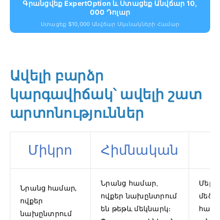
Գրանցվեք ExpertOption ԵՒ Ստացեք Անվճար 10,
000 Դոլար
Ստացեք $10,000 Անվճար Սկսնակների Համար
Ավելի բարձր
կարգավիճակ՝ ավելի շատ
արտոնություններ
Միկրո
Հիմնական
Նրանց համար,
Մեր 
Նրանց համար,
ովքեր նախընտրում
մեծ մ
ովքեր
են թեթև մեկնարկ։
հաշվ
նախընտրում