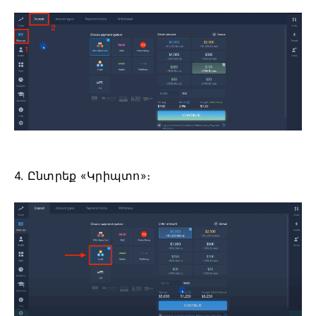
4. Ընտրեք «Կրիպտո»։