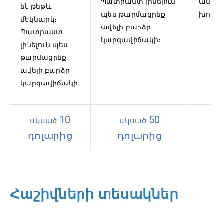
Պատրաստ լինելուն
անվ
են թեթև
պես թարմացրեք
խորհ
մեկնարկ։
ավելի բարձր
Պատրաստ
կարգավիճակի։
լինելուն պես
թարմացրեք
ավելի բարձր
կարգավիճակի։
10
50
սկսած
սկսած
դոլարից
դոլարից
Հաշիվների տեսակներ