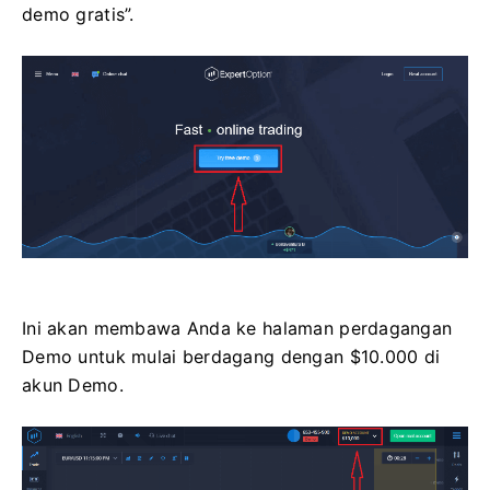
demo gratis”.
Ini akan membawa Anda ke halaman perdagangan
Demo untuk mulai berdagang dengan $10.000 di
akun Demo.