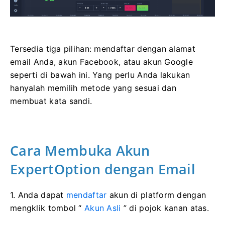
Tersedia tiga pilihan: mendaftar dengan alamat
email Anda, akun Facebook, atau akun Google
seperti di bawah ini. Yang perlu Anda lakukan
hanyalah memilih metode yang sesuai dan
membuat kata sandi.
Cara Membuka Akun
ExpertOption dengan Email
1. Anda dapat
mendaftar
akun di platform dengan
mengklik tombol “
Akun Asli
” di pojok kanan atas.