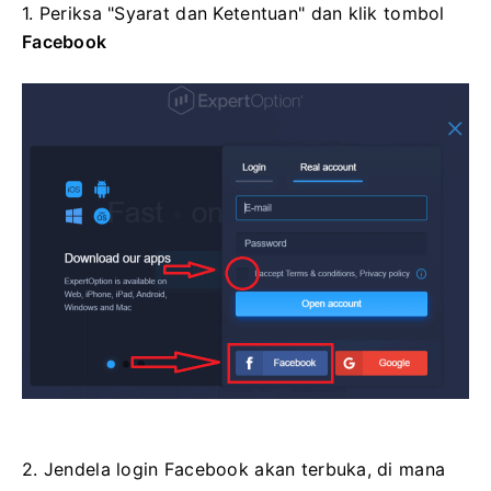
1. Periksa "Syarat dan Ketentuan" dan klik
tombol
Facebook
2. Jendela login Facebook akan terbuka, di mana