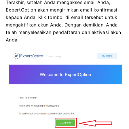
Terakhir, setelah Anda mengakses email Anda,
ExpertOption akan mengirimkan email konfirmasi
kepada Anda. Klik tombol di email tersebut untuk
mengaktifkan akun Anda. Dengan demikian, Anda
telah menyelesaikan pendaftaran dan aktivasi akun
Anda.