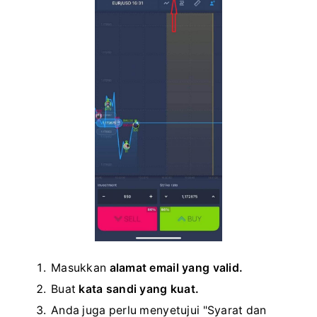
Masukkan
alamat email yang valid.
Buat
kata sandi yang kuat.
Anda juga perlu menyetujui "Syarat dan