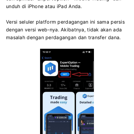
unduh di iPhone atau iPad Anda.
Versi seluler platform perdagangan ini sama persis
dengan versi web-nya. Akibatnya, tidak akan ada
masalah dengan perdagangan dan transfer dana.