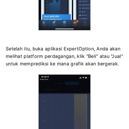
Setelah itu, buka aplikasi ExpertOption, Anda akan
melihat platform perdagangan, klik "Beli" atau "Jual"
untuk memprediksi ke mana grafik akan bergerak.