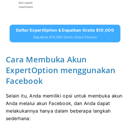
Daftar ExpertOption & Dapatkan Gratis $10,000
Dapatkan $10,000 Gratis Untuk Pemula
Cara Membuka Akun
ExpertOption
menggunakan
Facebook
Selain itu, Anda memiliki opsi untuk membuka akun
Anda melalui akun Facebook, dan Anda dapat
melakukannya hanya dalam beberapa langkah
sederhana: