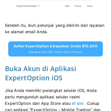
Setelah itu, ikuti petunjuk yang dikirim dari layanan
ke alamat email Anda.
Daftar ExpertOption & Dapatkan Gratis $10,000
Dapatkan $10,000 Gratis Untuk Pemula
Buka Akun
di Aplikasi
ExpertOption iOS
Jika Anda memiliki perangkat seluler iOS, Anda
perlu mengunduh aplikasi seluler resmi
ExpertOption dari App Store atau
di sini
. Cukup
cari aplikasi “ExpertOption - Mobile Trading” dan