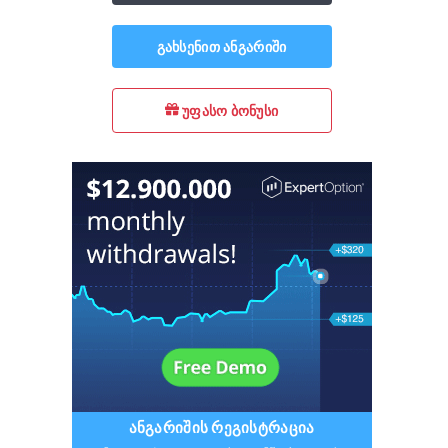
გახსენით ანგარიში
უფასო ბონუსი
ᲐᲜᲒᲐᲠᲘᲨᲘᲡ ᲠᲔᲒᲘᲡᲢᲠᲐᲪᲘᲐ