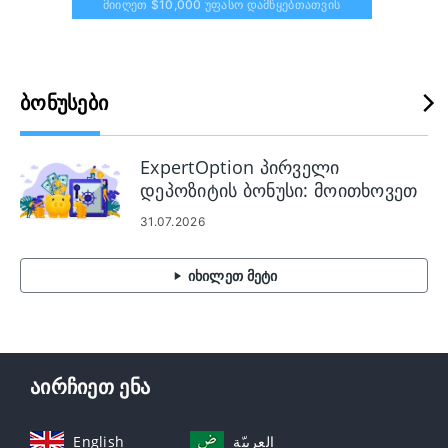
Მიიღეთ $10,000 Უფასო Დამწყებთათვის
ᲑᲝᲜᲣᲡᲔᲑᲘ
ExpertOption პირველი
დეპოზიტის ბონუსი: მოითხოვეთ
120%-მდე თქვენს დეპოზიტზე
31.07.2026
იხილეთ მეტი
აირჩიეთ ენა
English
العربيّة