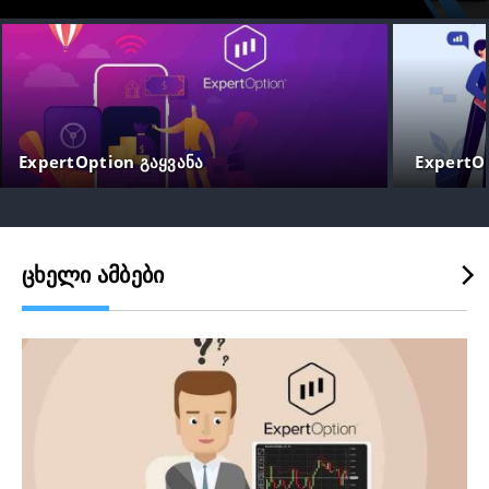
ExpertOption გაყვანა
ExpertO
ᲪᲮᲔᲚᲘ ᲐᲛᲑᲔᲑᲘ