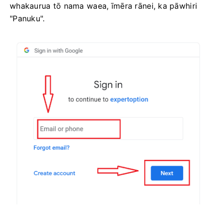
whakaurua tō nama waea, īmēra rānei, ka pāwhiri
"Panuku".