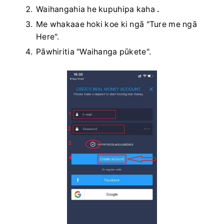
Waihangahia he kupuhipa kaha
.
Me whakaae hoki koe ki ngā "Ture me ngā
Here".
Pāwhiritia "Waihanga pūkete".