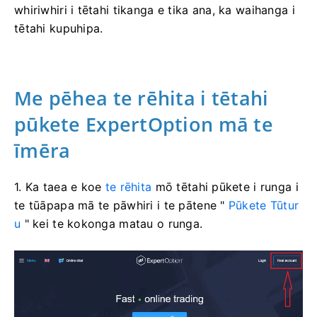
whiriwhiri i tētahi tikanga e tika ana, ka waihanga i
tētahi kupuhipa.
Me pēhea te rēhita i tētahi
pūkete ExpertOption mā te
īmēra
1. Ka taea e koe
te rēhita
mō tētahi pūkete i runga i
te tūāpapa mā te pāwhiri i te pātene "
Pūkete Tūtur
u
" kei te kokonga matau o runga.