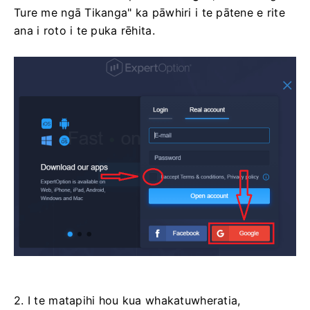
Ture me ngā Tikanga" ka pāwhiri i te pātene e rite
ana i roto i te puka rēhita.
2. I te matapihi hou kua whakatuwheratia,