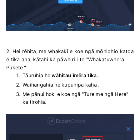
2. Hei rēhita, me whakakī e koe ngā mōhiohio katoa
e tika ana, kātahi ka pāwhiri i te "Whakatuwhera
Pūkete."
Tāuruhia he
wāhitau īmēra tika.
Waihangahia he kupuhipa kaha
.
Me pānui hoki e koe ngā "Ture me ngā Here"
ka tirohia.