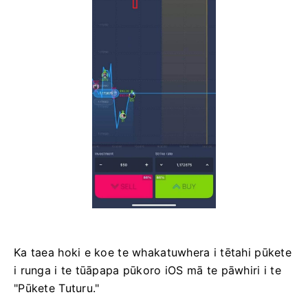
Ka taea hoki e koe te whakatuwhera i tētahi pūkete
i runga i te tūāpapa pūkoro iOS mā te pāwhiri i te
"Pūkete Tuturu."