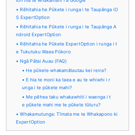
ion mā te whakamahi i a Google
Rēhitahia he Pūkete i runga i te Taupānga iO
S ExpertOption
Rēhitahia he Pūkete i runga i te Taupānga A
ndroid ExpertOption
Rēhitahia he Pūkete ExpertOption i runga i t
e Tukutuku Waea Pūkoro
Ngā Pātai Auau (FAQ)
He pūkete whakamātautau kei reira?
E hia te moni ka taea e au te whiwhi i r
unga i te pūkete mahi?
Me pēhea taku whakawhiti i waenga i t
e pūkete mahi me te pūkete tūturu?
Whakamutunga: Tīmata me te Whakapono ki
ExpertOption