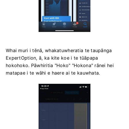
Whai muri i tēnā, whakatuwheratia te taupānga
ExpertOption, ā, ka kite koe i te tūāpapa
hokohoko. Pāwhiritia "Hoko" "Hokona" rānei hei
matapae i te wāhi e haere ai te kauwhata.