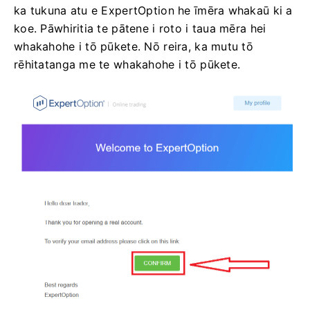
ka tukuna atu e ExpertOption he īmēra whakaū ki a
koe. Pāwhiritia te pātene i roto i taua mēra hei
whakahohe i tō pūkete. Nō reira, ka mutu tō
rēhitatanga me te whakahohe i tō pūkete.