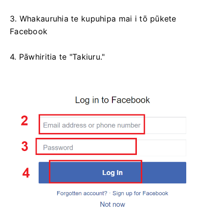
3. Whakauruhia te kupuhipa mai i tō pūkete
Facebook
4. Pāwhiritia te "Takiuru."