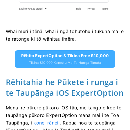
Whai muri i tēnā, whai i ngā tohutohu i tukuna mai e
te ratonga ki tō wāhitau īmēra.
Rēhita ExpertOption & Tikina Free $10,000
Tikina $10,000 Koreutu Mo Te Hunga Timata
Rēhitahia he Pūkete i runga i
te Taupānga iOS ExpertOption
Mena he pūrere pūkoro iOS tāu, me tango e koe te
taupānga pūkoro ExpertOption mana mai i te Toa
Taupānga, i
konei rānei
. Rapua noa te taupānga