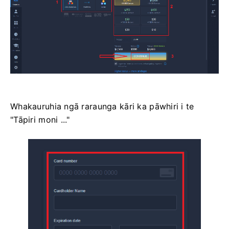
Whakauruhia ngā raraunga kāri ka pāwhiri i te
"Tāpiri moni ..."