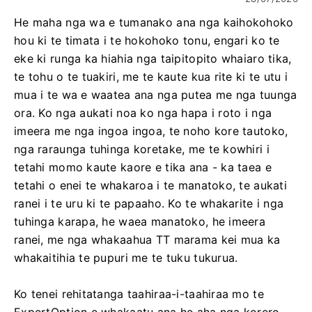
He maha nga wa e tumanako ana nga kaihokohoko
hou ki te timata i te hokohoko tonu, engari ko te
eke ki runga ka hiahia nga taipitopito whaiaro tika,
te tohu o te tuakiri, me te kaute kua rite ki te utu i
mua i te wa e waatea ana nga putea me nga tuunga
ora. Ko nga aukati noa ko nga hapa i roto i nga
imeera me nga ingoa ingoa, te noho kore tautoko,
nga raraunga tuhinga koretake, me te kowhiri i
tetahi momo kaute kaore e tika ana - ka taea e
tetahi o enei te whakaroa i te manatoko, te aukati
ranei i te uru ki te papaaho. Ko te whakarite i nga
tuhinga karapa, he waea manatoko, he imeera
ranei, me nga whakaahua TT marama kei mua ka
whakaitihia te pupuri me te tuku tukurua.
Ko tenei rehitatanga taahiraa-i-taahiraa mo te