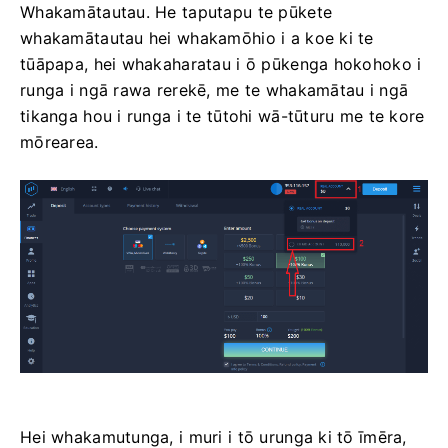
Whakamātautau. He taputapu te pūkete
whakamātautau hei whakamōhio i a koe ki te
tūāpapa, hei whakaharatau i ō pūkenga hokohoko i
runga i ngā rawa rerekē, me te whakamātau i ngā
tikanga hou i runga i te tūtohi wā-tūturu me te kore
mōrearea.
Hei whakamutunga, i muri i tō urunga ki tō īmēra,