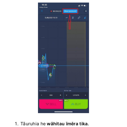
Tāuruhia he
wāhitau īmēra tika.