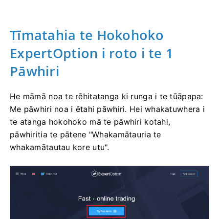
Tīmatahia te Hokohoko
ExpertOption i roto i te 1
Pāwhiri
He māmā noa te rēhitatanga ki runga i te tūāpapa:
Me pāwhiri noa i ētahi pāwhiri. Hei whakatuwhera i
te atanga hokohoko mā te pāwhiri kotahi,
pāwhiritia te pātene "Whakamātauria te
whakamātautau kore utu".