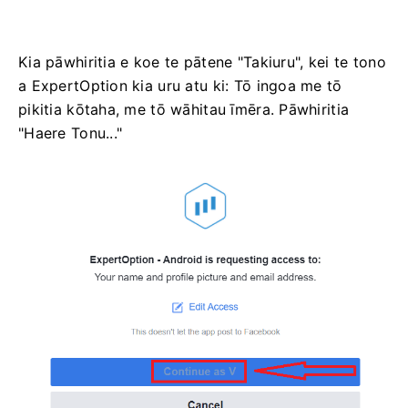
Kia pāwhiritia e koe te pātene "Takiuru", kei te tono
a ExpertOption kia uru atu ki: Tō ingoa me tō
pikitia kōtaha, me tō wāhitau īmēra. Pāwhiritia
"Haere Tonu..."