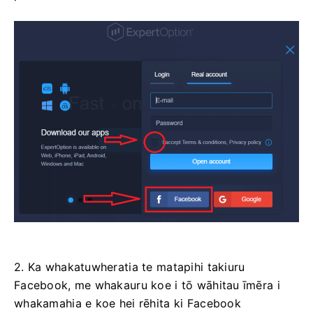
2. Ka whakatuwheratia te matapihi takiuru
Facebook, me whakauru koe i tō wāhitau īmēra i
whakamahia e koe hei rēhita ki Facebook