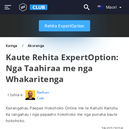
Maori
Rehita ExpertOption
Kainga
Akoranga
Kaute Rehita ExpertOption:
Nga Taahiraa me nga
Whakaritenga
Nathan
I tuhia e
Cole
Kairangahau Paepae Hokohoko Online me te Kaituhi Kaitohu
Ka rangahau i nga papaaho hokohoko me nga punaha kaute
hokohoko.
28/07/2026