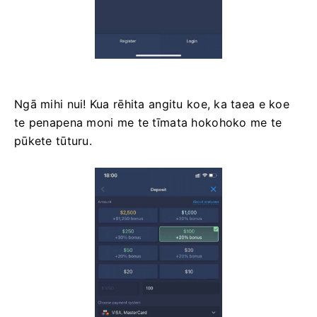
Ngā mihi nui! Kua rēhita angitu koe, ka taea e koe
te penapena moni me te tīmata hokohoko me te
pūkete tūturu.