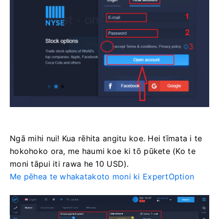
Ngā mihi nui! Kua rēhita angitu koe. Hei tīmata i te
hokohoko ora, me haumi koe ki tō pūkete (Ko te
moni tāpui iti rawa he 10 USD).
Me pēhea te whakatakoto moni ki ExpertOption