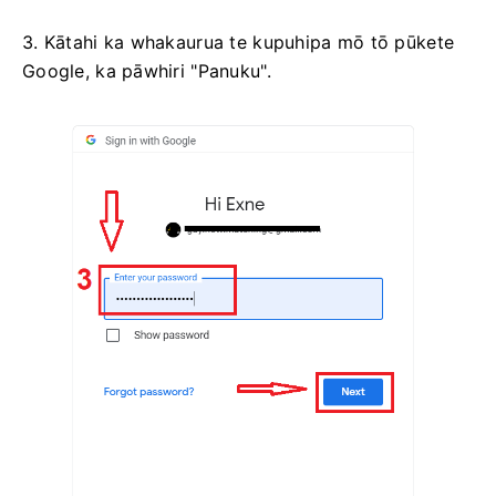
3. Kātahi ka whakaurua te kupuhipa mō tō pūkete
Google, ka pāwhiri "Panuku".