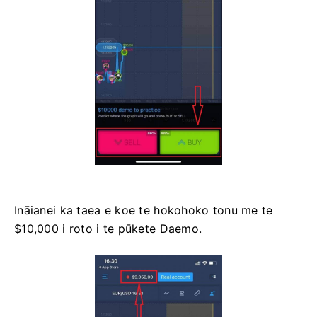
Ināianei ka taea e koe te hokohoko tonu me te
$10,000 i roto i te pūkete Daemo.