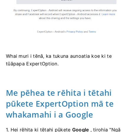
Whai muri i tēnā, ka tukuna aunoatia koe ki te
tūāpapa ExpertOption.
Me pēhea te rēhita i tētahi
pūkete ExpertOption mā te
whakamahi i a Google
1. Hei rēhita ki tētahi pūkete
Google
, tirohia "Ngā