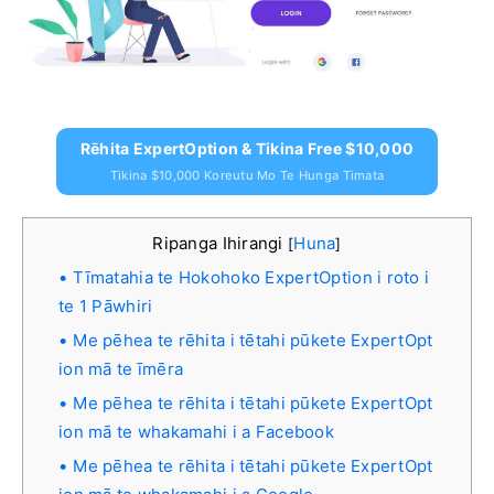
Rēhita ExpertOption & Tikina Free $10,000
Tikina $10,000 Koreutu Mo Te Hunga Timata
Ripanga Ihirangi
Huna
[
]
Tīmatahia te Hokohoko ExpertOption i roto i
te 1 Pāwhiri
Me pēhea te rēhita i tētahi pūkete ExpertOpt
ion mā te īmēra
Me pēhea te rēhita i tētahi pūkete ExpertOpt
ion mā te whakamahi i a Facebook
Me pēhea te rēhita i tētahi pūkete ExpertOpt