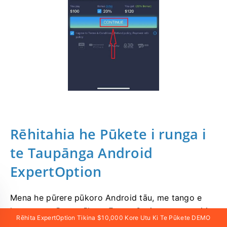
Rēhitahia he Pūkete i runga i
te Taupānga Android
ExpertOption
Mena he pūrere pūkoro Android tāu, me tango e
koe te taupānga pūkoro ExpertOption mana mai i
Rēhita ExpertOption Tikina $10,000 Kore Utu Ki Te Pūkete DEMO
Google Play, i
konei rānei
. Rapua noa te taupānga