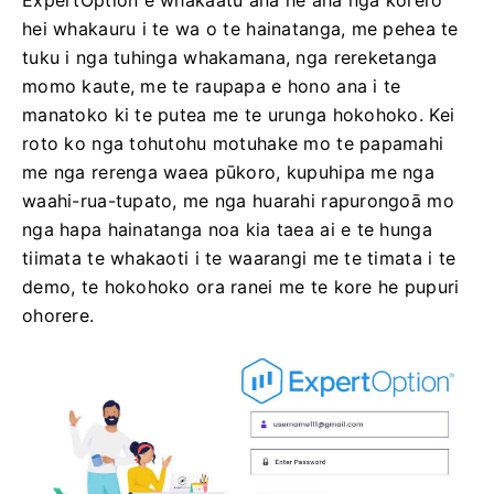
ExpertOption e whakaatu ana he aha nga korero
hei whakauru i te wa o te hainatanga, me pehea te
tuku i nga tuhinga whakamana, nga rereketanga
momo kaute, me te raupapa e hono ana i te
manatoko ki te putea me te urunga hokohoko. Kei
roto ko nga tohutohu motuhake mo te papamahi
me nga rerenga waea pūkoro, kupuhipa me nga
waahi-rua-tupato, me nga huarahi rapurongoā mo
nga hapa hainatanga noa kia taea ai e te hunga
tiimata te whakaoti i te waarangi me te timata i te
demo, te hokohoko ora ranei me te kore he pupuri
ohorere.