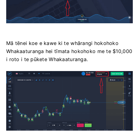
Mā tēnei koe e kawe ki te whārangi hokohoko
Whakaaturanga hei tīmata hokohoko me te $10,000
i roto i te pūkete Whakaaturanga.