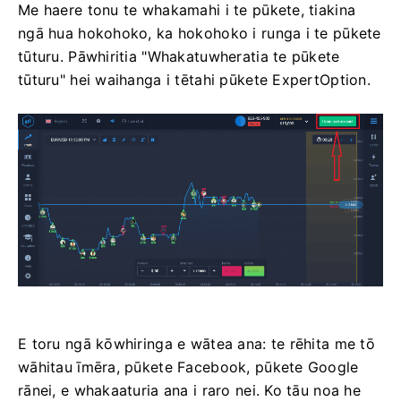
Me haere tonu te whakamahi i te pūkete, tiakina
ngā hua hokohoko, ka hokohoko i runga i te pūkete
tūturu. Pāwhiritia "Whakatuwheratia te pūkete
tūturu" hei waihanga i tētahi pūkete ExpertOption.
E toru ngā kōwhiringa e wātea ana: te rēhita me tō
wāhitau īmēra, pūkete Facebook, pūkete Google
rānei, e whakaaturia ana i raro nei. Ko tāu noa he