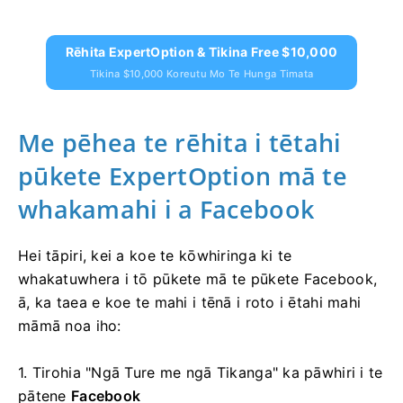
Rēhita ExpertOption & Tikina Free $10,000
Tikina $10,000 Koreutu Mo Te Hunga Timata
Me pēhea te rēhita i tētahi
pūkete ExpertOption mā te
whakamahi i a Facebook
Hei tāpiri, kei a koe te kōwhiringa ki te
whakatuwhera i tō pūkete mā te pūkete Facebook,
ā, ka taea e koe te mahi i tēnā i roto i ētahi mahi
māmā noa iho:
1. Tirohia "Ngā Ture me ngā Tikanga" ka pāwhiri i te
pātene
Facebook