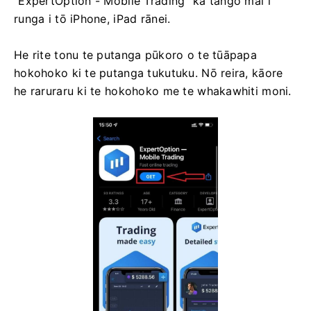
"ExpertOption - Mobile Trading" ka tango mai i
runga i tō iPhone, iPad rānei.
He rite tonu te putanga pūkoro o te tūāpapa
hokohoko ki te putanga tukutuku. Nō reira, kāore
he raruraru ki te hokohoko me te whakawhiti moni.