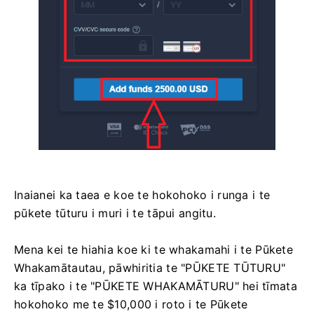
Inaianei ka taea e koe te hokohoko i runga i te
pūkete tūturu i muri i te tāpui angitu.
Mena kei te hiahia koe ki te whakamahi i te Pūkete
Whakamātautau, pāwhiritia te "PŪKETE TŪTURU"
ka tīpako i te "PŪKETE WHAKAMĀTURU" hei tīmata
hokohoko me te $10,000 i roto i te Pūkete