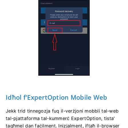
Idħol
f'ExpertOption Mobile Web
Jekk trid tinnegozja fuq il-verżjoni mobbli tal-web
tal-pjattaforma tal-kummerċ ExpertOption, tista'
tagħmel dan faċilment. Inizjalment, iftaħ il-browser