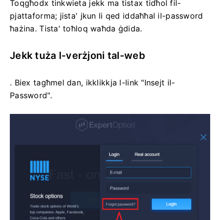
Toqgħodx tinkwieta jekk ma tistax tidħol fil-
pjattaforma; jista' jkun li qed iddaħħal il-password
ħażina. Tista' toħloq waħda ġdida.
Jekk tuża l-verżjoni tal-web
. Biex tagħmel dan, ikklikkja l-link "Insejt il-
Password".