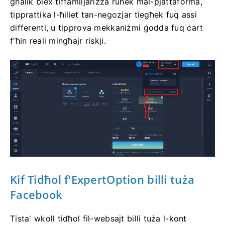
għalik biex tiffamiljarizza ruħek mal-pjattaforma,
tipprattika l-ħiliet tan-negozjar tiegħek fuq assi
differenti, u tipprova mekkaniżmi ġodda fuq ċart
f'ħin reali mingħajr riskji.
Kif Tidħol
f'ExpertOption billi tuża
Facebook
Tista' wkoll tidħol fil-websajt billi tuża l-kont