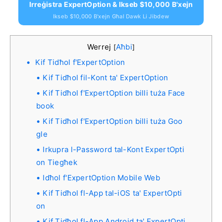
Irreġistra ExpertOption & Ikseb $10,000 B'xejn
Ikseb $10,000 B'xejn Għal Dawk Li Jibdew
Werrej
Aħbi
[
]
Kif Tidħol f'ExpertOption
Kif Tidħol fil-Kont ta' ExpertOption
Kif Tidħol f'ExpertOption billi tuża Face
book
Kif Tidħol f'ExpertOption billi tuża Goo
gle
Irkupra l-Password tal-Kont ExpertOpti
on Tiegħek
Idħol f'ExpertOption Mobile Web
Kif Tidħol fl-App tal-iOS ta' ExpertOpti
on
Kif Tidħol fl-App Android ta' ExpertOpti