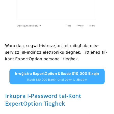
Wara dan, segwi l-istruzzjonijiet mibgħuta mis-
servizz lill-indirizz elettroniku tiegħek. Tittieħed fil-
kont ExpertOption personali tiegħek.
Irreġistra ExpertOption & Ikseb $10,000 B'xejn
Ikseb $10,000 B'xejn Għal Dawk Li Jibdew
Irkupra l-Password tal-Kont
ExpertOption Tiegħek