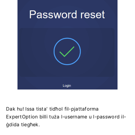
Dak hu! Issa tista' tidħol fil-pjattaforma
ExpertOption billi tuża l-username u l-password il-
ġdida tiegħek.