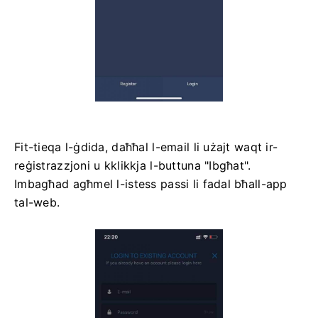
Fit-tieqa l-ġdida, daħħal l-email li użajt waqt ir-
reġistrazzjoni u kklikkja l-buttuna "Ibgħat".
Imbagħad agħmel l-istess passi li fadal bħall-app
tal-web.