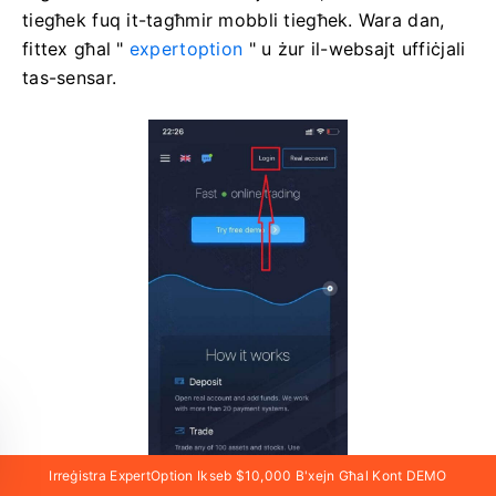
tiegħek fuq it-tagħmir mobbli tiegħek. Wara dan,
fittex għal "
expertoption
" u żur il-websajt uffiċjali
tas-sensar.
Irreġistra ExpertOption Ikseb $10,000 B'xejn Għal Kont DEMO