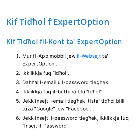
Kif Tidħol f'ExpertOption
Kif Tidħol fil-Kont ta' ExpertOption
Mur fl-App mobbli jew
il-Websajt
ta'
ExpertOption .
Ikklikkja fuq “Idħol”.
Daħħal l-email u l-password tiegħek.
Ikklikkja fuq il-buttuna blu “Idħol”.
Jekk insejt l-email tiegħek, tista' tidħol billi
tuża "Google" jew "Facebook".
Jekk insejt il-password tiegħek, ikklikkja fuq
“Insejt il-Password”.