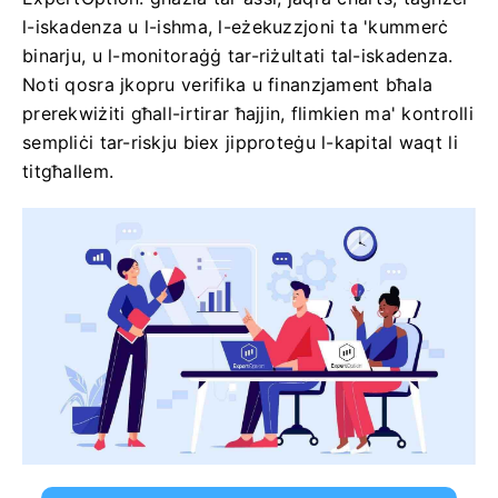
l-iskadenza u l-ishma, l-eżekuzzjoni ta 'kummerċ
binarju, u l-monitoraġġ tar-riżultati tal-iskadenza.
Noti qosra jkopru verifika u finanzjament bħala
prerekwiżiti għall-irtirar ħajjin, flimkien ma' kontrolli
sempliċi tar-riskju biex jipproteġu l-kapital waqt li
titgħallem.