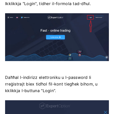
Ikklikkja "Login", tidher il-formola tad-dħul.
Daħħal l-indirizz elettroniku u l-password li
rreġistrajt biex tidħol fil-kont tiegħek bihom, u
kklikkja l-buttuna "Login".