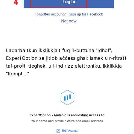
Ladarba tkun ikklikkjajt fuq il-buttuna "Idħol",
ExpertOption se jitlob aċċess għal: Ismek u r-ritratt
tal-profil tiegħek, u l-indirizz elettroniku. Ikklikkja
"Kompli..."