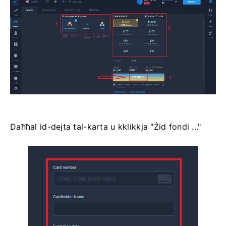
Daħħal id-dejta tal-karta u kklikkja "Żid fondi ..."