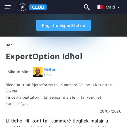
Malti
Reġistru ExpertOption
Dar
ExpertOption Idħol
Nathan
Miktub Minn
Cole
Riċerkatur tal-Pjattaforma tal-Kummerċ Online u Kittieb tal-
Gwida
Tiriċerka pjattaformi ta' sensar u sistemi ta' kontijiet
kummerċjali.
28/07/2026
Li tidħol fil-kont tal-kummerċ tiegħek malajr u