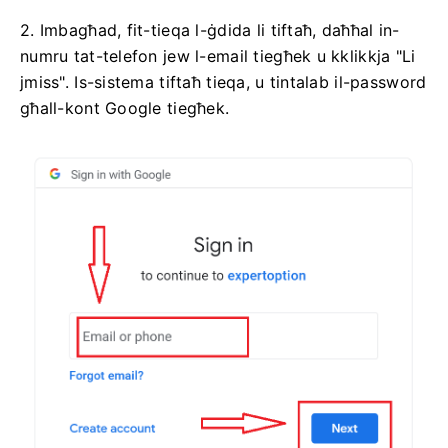
2. Imbagħad, fit-tieqa l-ġdida li tiftaħ, daħħal in-
numru tat-telefon jew l-email tiegħek u kklikkja "Li
jmiss". Is-sistema tiftaħ tieqa, u tintalab il-password
għall-kont Google tiegħek.