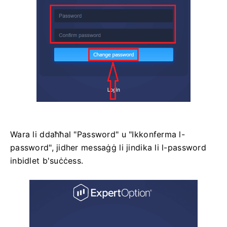
Wara li ddaħħal "Password" u "Ikkonferma l-
password", jidher messaġġ li jindika li l-password
inbidlet b'suċċess.