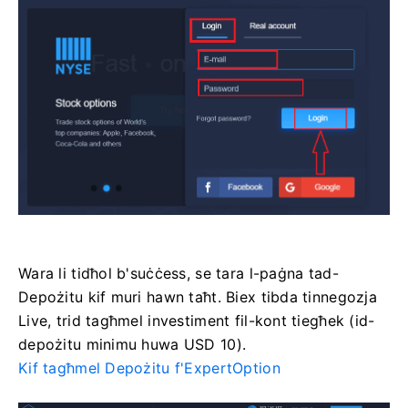
Wara li tidħol b'suċċess, se tara l-paġna tad-
Depożitu kif muri hawn taħt. Biex tibda tinnegozja
Live, trid tagħmel investiment fil-kont tiegħek (id-
depożitu minimu huwa USD 10).
Kif tagħmel Depożitu f'ExpertOption