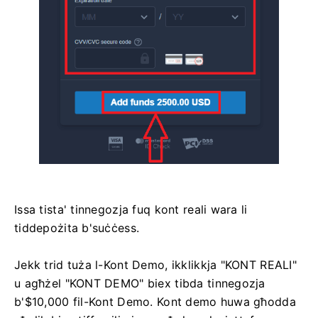
Issa tista' tinnegozja fuq kont reali wara li
tiddepożita b'suċċess.
Jekk trid tuża l-Kont Demo, ikklikkja "KONT REALI"
u agħżel "KONT DEMO" biex tibda tinnegozja
b'$10,000 fil-Kont Demo. Kont demo huwa għodda