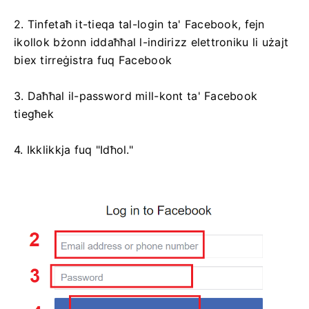
2. Tinfetaħ it-tieqa tal-login ta' Facebook, fejn
ikollok bżonn iddaħħal l-indirizz elettroniku li użajt
biex tirreġistra fuq Facebook
3. Daħħal il-password mill-kont ta' Facebook
tiegħek
4. Ikklikkja fuq "Idħol."