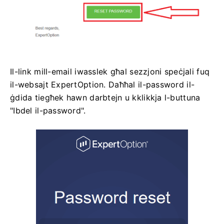
Il-link mill-email iwasslek għal sezzjoni speċjali fuq
il-websajt ExpertOption. Daħħal il-password il-
ġdida tiegħek hawn darbtejn u kklikkja l-buttuna
"Ibdel il-password".