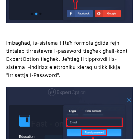
Imbagħad, is-sistema tiftaħ formola ġdida fejn
tintalab tirrestawra l-password tiegħek għall-kont
ExpertOption tiegħek. Jeħtieġ li tipprovdi lis-
sistema l-indirizz elettroniku xieraq u tikklikkja
"Irrisettja l-Password".