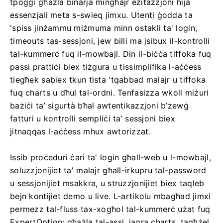
tpoġġi għażla binarja mingħajr eżitazzjoni hija
essenzjali meta s-swieq jimxu. Utenti ġodda ta
'spiss jinżammu miżmuma minn ostakli ta' login,
timeouts tas-sessjoni, jew billi ma jsibux il-kontrolli
tal-kummerċ fuq il-mowbajl. Din il-biċċa tiffoka fuq
passi prattiċi biex tiżgura u tissimplifika l-aċċess
tiegħek sabiex tkun tista 'tqabbad malajr u tiffoka
fuq charts u dħul tal-ordni. Tenfasizza wkoll miżuri
bażiċi ta’ sigurtà bħal awtentikazzjoni b’żewġ
fatturi u kontrolli sempliċi ta’ sessjoni biex
jitnaqqas l-aċċess mhux awtorizzat.
Issib proċeduri ċari ta' login għall-web u l-mowbajl,
soluzzjonijiet ta' malajr għall-irkupru tal-password
u sessjonijiet msakkra, u struzzjonijiet biex taqleb
bejn kontijiet demo u live. L-artikolu mbagħad jimxi
permezz tal-fluss tax-xogħol tal-kummerċ użat fuq
ExpertOption: għażla tal-assi, jaqra charts, tagħżel