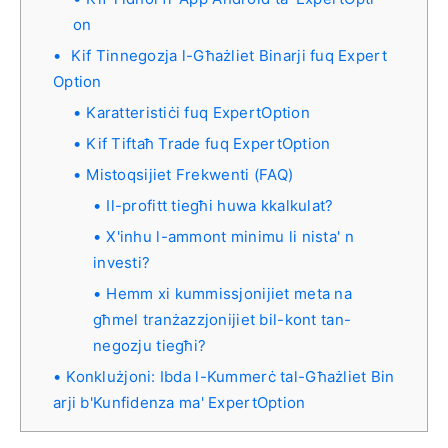
on
Kif Tinnegozja l-Għażliet Binarji fuq Expert
Option
Karatteristiċi fuq ExpertOption
Kif Tiftaħ Trade fuq ExpertOption
Mistoqsijiet Frekwenti (FAQ)
Il-profitt tiegħi huwa kkalkulat?
X'inhu l-ammont minimu li nista' n
investi?
Hemm xi kummissjonijiet meta na
għmel tranżazzjonijiet bil-kont tan-
negozju tiegħi?
Konklużjoni: Ibda l-Kummerċ tal-Għażliet Bin
arji b'Kunfidenza ma' ExpertOption