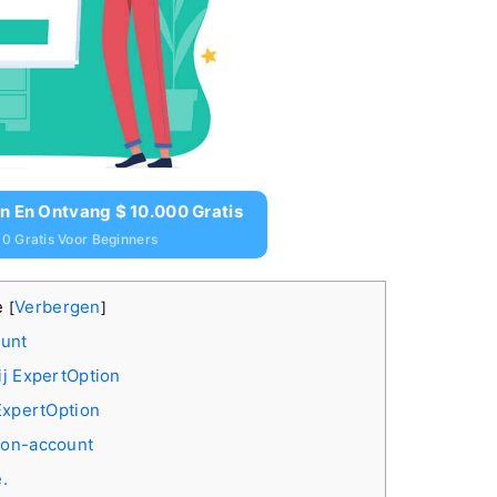
n En Ontvang $ 10.000 Gratis
0 Gratis Voor Beginners
e
Verbergen
[
]
ount
ij ExpertOption
ExpertOption
ion-account
.