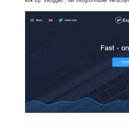
Klik op "Inloggen", het inlogformulier verschijn