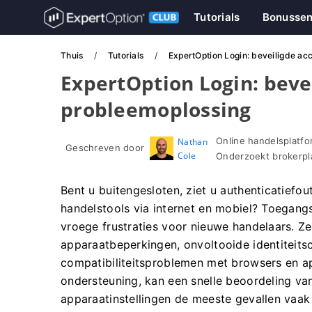
Tutorials
Bonusse
Thuis
Tutorials
ExpertOption Login: beveiligde a
ExpertOption Login: beve
probleemoplossing
Online handelsplatfo
Nathan
Geschreven door
Cole
Onderzoekt brokerpl
Bent u buitengesloten, ziet u authenticatiefou
handelstools via internet en mobiel? Toegan
vroege frustraties voor nieuwe handelaars. 
apparaatbeperkingen, onvoltooide identiteitsc
compatibiliteitsproblemen met browsers en a
ondersteuning, kan een snelle beoordeling van
apparaatinstellingen de meeste gevallen vaak 