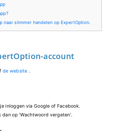
app
app?
tap naar slimmer handelen op ExpertOption.
xpertOption-account
of
de website
.
 je inloggen via Google of Facebook.
k dan op 'Wachtwoord vergeten'.