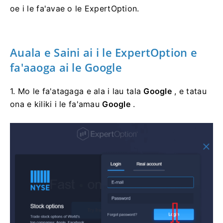
oe i le fa'avae o le ExpertOption.
Auala e Saini ai i le ExpertOption e
fa'aaoga ai le Google
1. Mo le fa'atagaga e ala i lau tala
Google
, e tatau
ona e kiliki i le fa'amau
Google
.