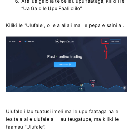
Afai ua galo ia te oe lau upu faataga, kiliki i le
“Ua Galo le Upu Faalilolilo”.
Kiliki le "Ulufale", o le a aliali mai le pepa e saini ai.
Ulufale i lau tuatusi imeli ma le upu faataga na e
lesitala ai e ulufale ai i lau teugatupe, ma kiliki le
faamau "Ulufale".