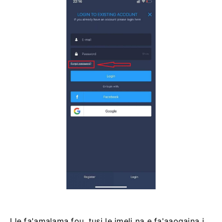
I le fa'amalama fou, tusi le imeli na e fa'aaogaina i