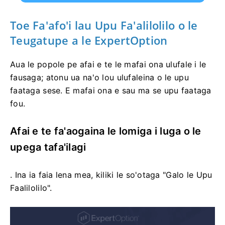
Toe Fa'afo'i lau Upu Fa'alilolilo o le
Teugatupe a le ExpertOption
Aua le popole pe afai e te le mafai ona ulufale i le
fausaga; atonu ua na'o lou ulufaleina o le upu
faataga sese. E mafai ona e sau ma se upu faataga
fou.
Afai e te fa'aogaina le lomiga i luga o le
upega tafa'ilagi
. Ina ia faia lena mea, kiliki le so'otaga "Galo le Upu
Faalilolilo".