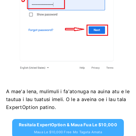
A mae'a lena, mulimuli i fa'atonuga na auina atu e le
tautua i lau tuatusi imeli. O le a aveina oe i lau tala
ExpertOption patino.
Resitala ExpertOption & Maua Fua Le $10,000
Maua Le $10,000 Free Mo Tagata Amata