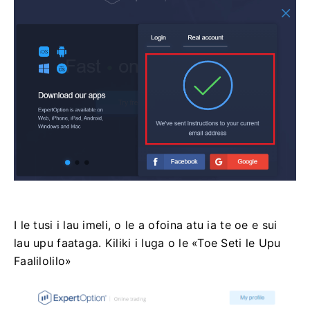
I le tusi i lau imeli, o le a ofoina atu ia te oe e sui
lau upu faataga. Kiliki i luga o le «Toe Seti le Upu
Faalilolilo»