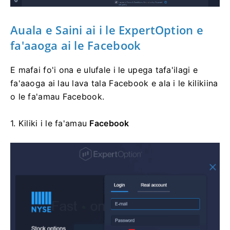
Auala e Saini ai i le ExpertOption e
fa'aaoga ai le Facebook
E mafai fo'i ona e ulufale i le upega tafa'ilagi e
fa'aaoga ai lau lava tala Facebook e ala i le kilikiina
o le fa'amau Facebook.
1. Kiliki i le
fa'amau
Facebook