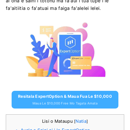
ai ona e saini i totonu ma fa'aui i tua tupe i le
fa'aitiitia o fa'atuai ma faiga fa'alelei lelei.
Resitala ExpertOption & Maua Fua Le $10,000
Maua Le $10,000 Free Mo Tagata Amata
Lisi o Mataupu
Natia
[
]