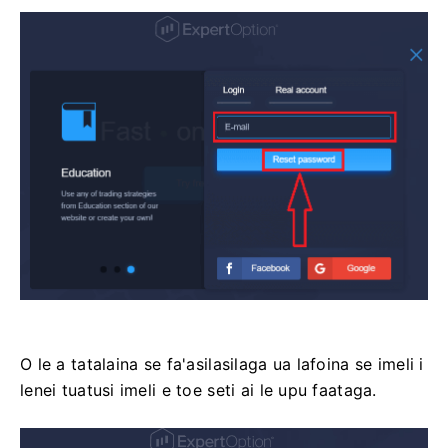
O le a tatalaina se fa'asilasilaga ua lafoina se imeli i
lenei tuatusi imeli e toe seti ai le upu faataga.