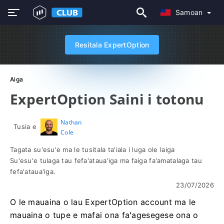
Samoan
Resitala ExpertOption
Aiga
ExpertOption Saini i totonu
Nathan
Tusia e
Cole
Tagata su'esu'e ma le tusitala ta'iala i luga ole laiga
Su'esu'e tulaga tau fefa'ataua'iga ma faiga fa'amatalaga tau
fefa'ataua'iga.
23/07/2026
O le mauaina o lau ExpertOption account ma le
mauaina o tupe e mafai ona faʻagesegese ona o