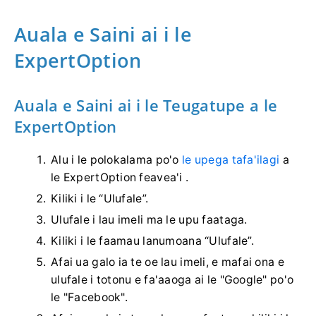
Auala e Saini ai i le
ExpertOption
Auala e Saini ai i le Teugatupe a le
ExpertOption
Alu i le polokalama po'o
le upega tafa'ilagi
a
le ExpertOption feavea'i .
Kiliki i le “Ulufale”.
Ulufale i lau imeli ma le upu faataga.
Kiliki i le faamau lanumoana “Ulufale”.
Afai ua galo ia te oe lau imeli, e mafai ona e
ulufale i totonu e fa'aaoga ai le "Google" po'o
le "Facebook".