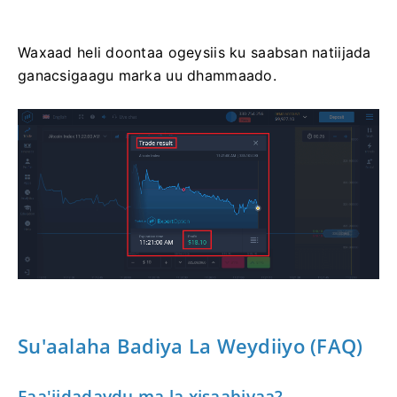
Waxaad heli doontaa ogeysiis ku saabsan natiijada
ganacsigaagu marka uu dhammaado.
Su'aalaha Badiya La Weydiiyo (FAQ)