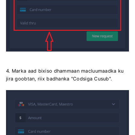
4. Marka aad bixiso dhammaan macluumaadka ku
jira goobtan, riix badhanka "Codsiga Cusub".