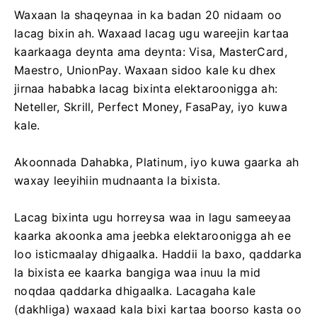
karo la-bixidda ee ExpertOption
Waxaan la shaqeynaa in ka badan 20 nidaam oo
lacag bixin ah. Waxaad lacag ugu wareejin kartaa
kaarkaaga deynta ama deynta: Visa, MasterCard,
Maestro, UnionPay. Waxaan sidoo kale ku dhex
jirnaa hababka lacag bixinta elektaroonigga ah:
Neteller, Skrill, Perfect Money, FasaPay, iyo kuwa
kale.
Akoonnada Dahabka, Platinum, iyo kuwa gaarka ah
waxay leeyihiin mudnaanta la bixista.
Lacag bixinta ugu horreysa waa in lagu sameeyaa
kaarka akoonka ama jeebka elektaroonigga ah ee
loo isticmaalay dhigaalka. Haddii la baxo, qaddarka
la bixista ee kaarka bangiga waa inuu la mid