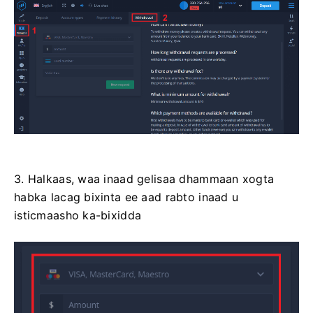
midig ee hoose ee daaqadda.
3. Halkaas, waa inaad gelisaa dhammaan xogta
habka lacag bixinta ee aad rabto inaad u
isticmaasho ka-bixidda