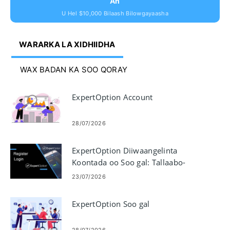
Is Diwaangeli ExpertOption Oo Hel $10,000 Bilaash
Ah
U Hel $10,000 Bilaash Bilowgayaasha
WARARKA LA XIDHIIDHA
WAX BADAN KA SOO QORAY
ExpertOption Account
28/07/2026
ExpertOption Diiwaangelinta
Koontada oo Soo gal: Tallaabo-
tallaabo galitaanka
23/07/2026
ExpertOption Soo gal