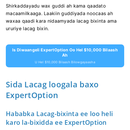
akoonkayga ganacsi?
Shirkaddayadu wax guddi ah kama qaadato
macaamilkaaga. Laakiin guddiyada noocaas ah
waxaa qaadi kara nidaamyada lacag bixinta ama
ururiye lacag bixin.
Is Diwaangeli ExpertOption Oo Hel $10,000 Bilaash
Ah
U Hel $10,000 Bilaash Bilowgayaasha
Sida Lacag loogala baxo
ExpertOption
Hababka Lacag-bixinta ee loo heli