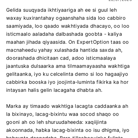
Gelida suuqyada ikhtiyaariga ah ee si guul leh
waxay kuxirantahay ogaanshaha sida loo cabbiro
saamiyada, loo qaado wakhtiyada dhacayo, oo loo
isticmaalo aaladaha dalbashada goobta - kaliya
maahan jihada qiyaasida. On ExpertOption taas oo
macnaheedu yahay xulashada hantida saxda ah,
doorashada dhicitaan cad, adoo isticmaalaya
jaantuska dulsaarka ama tilmaamayaasha wakhtiga
gelitaanka, iyo ku celcelinta demo si loo hagaajiyo
cabbirka booska iyo joojinta-luminta fikirka ka hor
intaysan halis gelin lacagaha dhabta ah.
Marka ay timaado wakhtiga lacagta caddaanka ah
la bixinayo, lacag-bixintu waa socod shaqo oo
gooni ah oo leh shuruudaheeda: xaqiijinta
akoonnada, habka lacag-bixinta oo isu dhigma, iyo