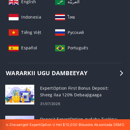
English
العربيّة
Indonesia
ไทย
Tiếng Việt
Русский
Español
Português
WARARKII UGU DAMBEEYAY
ExpertOption First Bonus Deposit:
Sheeg ilaa 120% Debaajigaaga
31/07/2026
Is Diwaangeli ExpertOption U Hel $10,000 Bilaasha Akoontada DEMO