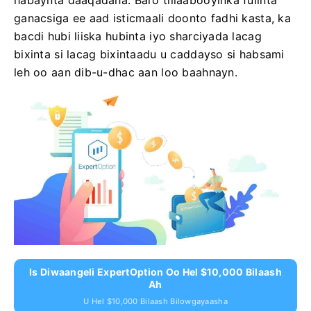
habaynta daaqadaha. Baro tillaabooyinka fulinta
ganacsiga ee aad isticmaali doonto fadhi kasta, ka
bacdi hubi liiska hubinta iyo sharciyada lacag
bixinta si lacag bixintaadu u caddayso si habsami
leh oo aan dib-u-dhac aan loo baahnayn.
Is Diwaangeli ExpertOption Oo Hel $10,000 Bilaash
Ah
U Hel $10,000 Bilaash Bilowgayaasha