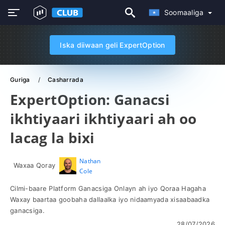
Soomaaliga
Iska diiwaan geli ExpertOption
Guriga
Casharrada
ExpertOption: Ganacsi
ikhtiyaari ikhtiyaari ah oo
lacag la bixi
Nathan
Waxaa Qoray
Cole
Cilmi-baare Platform Ganacsiga Onlayn ah iyo Qoraa Hagaha
Waxay baartaa goobaha dallaalka iyo nidaamyada xisaabaadka
ganacsiga.
28/07/2026