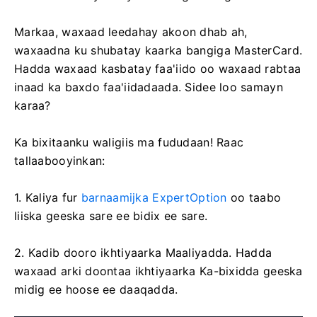
darteed, bilowga hore, akoon demo ah, $10,000 oo
aad u badan ayaa diyaar u ah ganacsiga.
Markaa, waxaad leedahay akoon dhab ah,
waxaadna ku shubatay kaarka bangiga MasterCard.
Hadda waxaad kasbatay faa'iido oo waxaad rabtaa
inaad ka baxdo faa'iidadaada. Sidee loo samayn
karaa?
Ka bixitaanku waligiis ma fududaan! Raac
tallaabooyinkan:
1. Kaliya fur
barnaamijka ExpertOption
oo taabo
liiska geeska sare ee bidix ee sare.
2. Kadib dooro ikhtiyaarka Maaliyadda. Hadda
waxaad arki doontaa ikhtiyaarka Ka-bixidda geeska