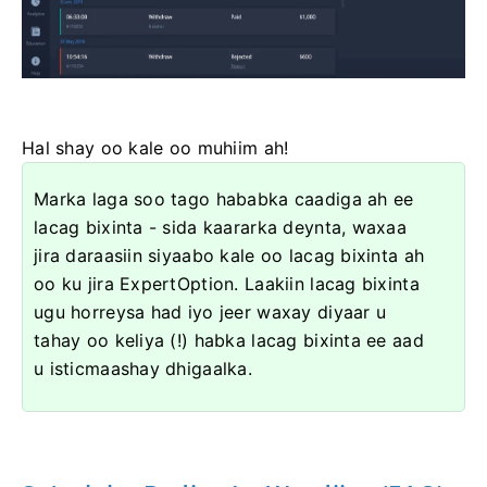
Hal shay oo kale oo muhiim ah!
Marka laga soo tago hababka caadiga ah ee
lacag bixinta - sida kaararka deynta, waxaa
jira daraasiin siyaabo kale oo lacag bixinta ah
oo ku jira ExpertOption. Laakiin lacag bixinta
ugu horreysa had iyo jeer waxay diyaar u
tahay oo keliya (!) habka lacag bixinta ee aad
u isticmaashay dhigaalka.