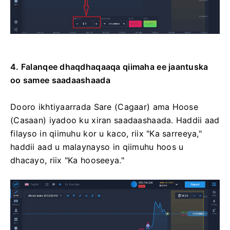
4. Falanqee dhaqdhaqaaqa qiimaha ee jaantuska
oo samee saadaashaada
Dooro ikhtiyaarrada Sare (Cagaar) ama Hoose
(Casaan) iyadoo ku xiran saadaashaada. Haddii aad
filayso in qiimuhu kor u kaco, riix "Ka sarreeya,"
haddii aad u malaynayso in qiimuhu hoos u
dhacayo, riix "Ka hooseeya."