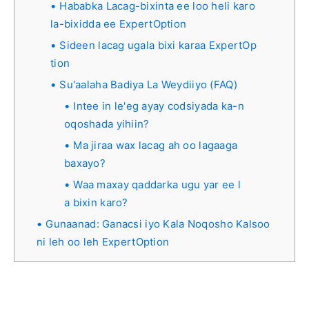
Hababka Lacag-bixinta ee loo heli karo
la-bixidda ee ExpertOption
Sideen lacag ugala bixi karaa ExpertOp
tion
Su'aalaha Badiya La Weydiiyo (FAQ)
Intee in le'eg ayay codsiyada ka-n
oqoshada yihiin?
Ma jiraa wax lacag ah oo lagaaga
baxayo?
Waa maxay qaddarka ugu yar ee l
a bixin karo?
Gunaanad: Ganacsi iyo Kala Noqosho Kalsoo
ni leh oo leh ExpertOption