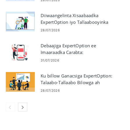
28/07/2026
Diiwaangelinta Xisaabaadka
ExpertOption iyo Tallaabooyinka
Ganacsiga Bandhigga
28/07/2026
Debaajiga ExpertOption ee
Imaaraadka Carabta:
Visa/Mastercard, E-payments &
31/07/2026
Crypto
Ku billow Ganacsiga ExpertOption:
Talaabo-Tallaabo Bilowga ah
28/07/2026