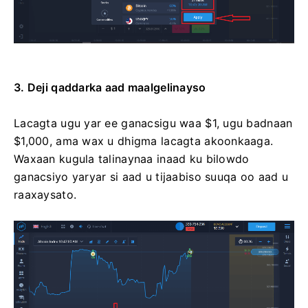
3. Deji qaddarka aad maalgelinayso
Lacagta ugu yar ee ganacsigu waa $1, ugu badnaan
$1,000, ama wax u dhigma lacagta akoonkaaga.
Waxaan kugula talinaynaa inaad ku bilowdo
ganacsiyo yaryar si aad u tijaabiso suuqa oo aad u
raaxaysato.