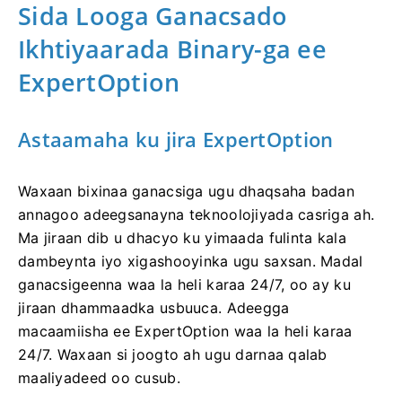
Sida Looga Ganacsado
Ikhtiyaarada Binary-ga ee
ExpertOption
Astaamaha ku jira ExpertOption
Waxaan bixinaa ganacsiga ugu dhaqsaha badan
annagoo adeegsanayna teknoolojiyada casriga ah.
Ma jiraan dib u dhacyo ku yimaada fulinta kala
dambeynta iyo xigashooyinka ugu saxsan. Madal
ganacsigeenna waa la heli karaa 24/7, oo ay ku
jiraan dhammaadka usbuuca. Adeegga
macaamiisha ee ExpertOption waa la heli karaa
24/7. Waxaan si joogto ah ugu darnaa qalab
maaliyadeed oo cusub.