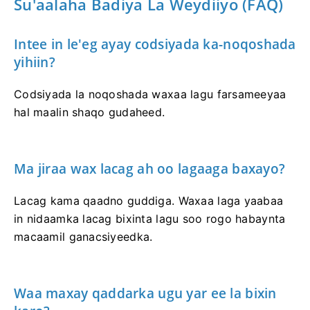
Su'aalaha Badiya La Weydiiyo (FAQ)
Intee in le'eg ayay codsiyada ka-noqoshada
yihiin?
Codsiyada la noqoshada waxaa lagu farsameeyaa
hal maalin shaqo gudaheed.
Ma jiraa wax lacag ah oo lagaaga baxayo?
Lacag kama qaadno guddiga. Waxaa laga yaabaa
in nidaamka lacag bixinta lagu soo rogo habaynta
macaamil ganacsiyeedka.