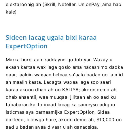
noqdaa qaddarka dhigaalka. Lacagaha kale
(dakhliga) waxaad kala bixi kartaa boorso kasta oo
elektaroonig ah (Skrill, Neteller, UnionPay, ama hab
kale)
Sideen lacag ugala bixi karaa
ExpertOption
Marka hore, aan caddayno qodob yar. Waxay u
ekaan kartaa wax laga qoslo ama nacasnimo dadka
qaar, laakiin waxaan helnaa su'aalo badan oo la mid
ah maalin kasta. Lacagta waxaa laga soo saari
karaa akoon dhab ah oo KALIYA; akoon demo ah,
dhab ahaantii, waa muuqaal jilitaan ah oo aad ku
tababaran karto inaad lacag ka sameyso adigoo
isticmaalaya barnaamijka ExpertOption. Sidaa