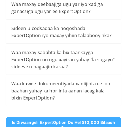
Waa maxay deebaajiga ugu yar iyo xadiga
ganacsiga ugu yar ee ExpertOption?
Sideen u codsadaa ka noqoshada
ExpertOption iyo maxay yihiin talaabooyinka?
Waa maxay sababta ka bixitaankayga
ExpertOption uu ugu xayiran yahay "la sugayo"
sideese u hagaajin karaa?
Waa kuwee dukumeentiyada xaqiijinta ee loo
baahan yahay ka hor inta aanan lacag kala
bixin ExpertOption?