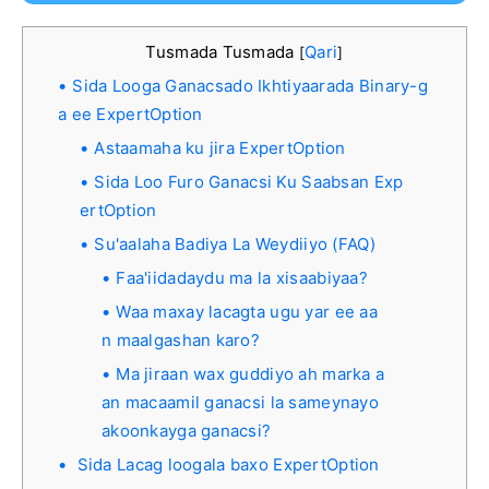
Tusmada Tusmada
Qari
[
]
Sida Looga Ganacsado Ikhtiyaarada Binary-g
a ee ExpertOption
Astaamaha ku jira ExpertOption
Sida Loo Furo Ganacsi Ku Saabsan Exp
ertOption
Su'aalaha Badiya La Weydiiyo (FAQ)
Faa'iidadaydu ma la xisaabiyaa?
Waa maxay lacagta ugu yar ee aa
n maalgashan karo?
Ma jiraan wax guddiyo ah marka a
an macaamil ganacsi la sameynayo
akoonkayga ganacsi?
Sida Lacag loogala baxo ExpertOption