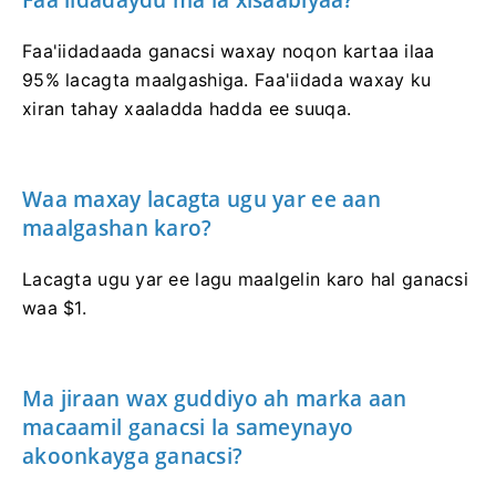
Faa'iidadaydu ma la xisaabiyaa?
Faa'iidadaada ganacsi waxay noqon kartaa ilaa
95% lacagta maalgashiga. Faa'iidada waxay ku
xiran tahay xaaladda hadda ee suuqa.
Waa maxay lacagta ugu yar ee aan
maalgashan karo?
Lacagta ugu yar ee lagu maalgelin karo hal ganacsi
waa $1.
Ma jiraan wax guddiyo ah marka aan
macaamil ganacsi la sameynayo