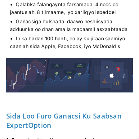
Qalabka falanqaynta farsamada: 4 nooc oo
jaantus ah, 8 tilmaame, iyo xariiqyo isbeddel
Ganacsiga bulshada: daawo heshiisyada
adduunka oo dhan ama la macaamil asxaabtaada
In ka badan 100 hanti, oo ay ku jiraan saamiyo
caan ah sida Apple, Facebook, iyo McDonald's
Sida Loo Furo Ganacsi Ku Saabsan
ExpertOption