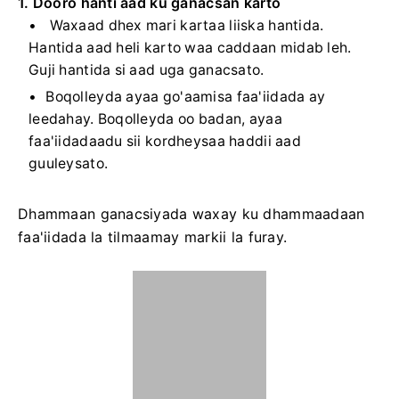
1. Dooro hanti aad ku ganacsan karto
Waxaad dhex mari kartaa liiska hantida.
Hantida aad heli karto waa caddaan midab leh.
Guji hantida si aad uga ganacsato.
Boqolleyda ayaa go'aamisa faa'iidada ay
leedahay. Boqolleyda oo badan, ayaa
faa'iidadaadu sii kordheysaa haddii aad
guuleysato.
Dhammaan ganacsiyada waxay ku dhammaadaan
faa'iidada la tilmaamay markii la furay.