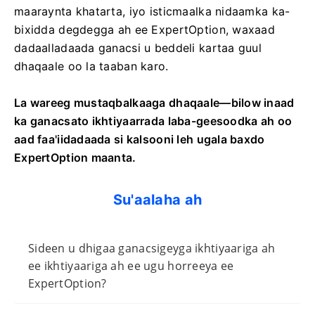
dib-u-dhacyo aan loo baahnayn. Adigoo ku
dhaqma ganacsiga xog ogaal ah, adeegsanaya
maaraynta khatarta, iyo isticmaalka nidaamka ka-
bixidda degdegga ah ee ExpertOption, waxaad
dadaalladaada ganacsi u beddeli kartaa guul
dhaqaale oo la taaban karo.
La wareeg mustaqbalkaaga dhaqaale—bilow inaad
ka ganacsato ikhtiyaarrada laba-geesoodka ah oo
aad faa'iidadaada si kalsooni leh ugala baxdo
ExpertOption maanta.
Su'aalaha ah
Sideen u dhigaa ganacsigeyga ikhtiyaariga ah
ee ikhtiyaariga ah ee ugu horreeya ee
ExpertOption?