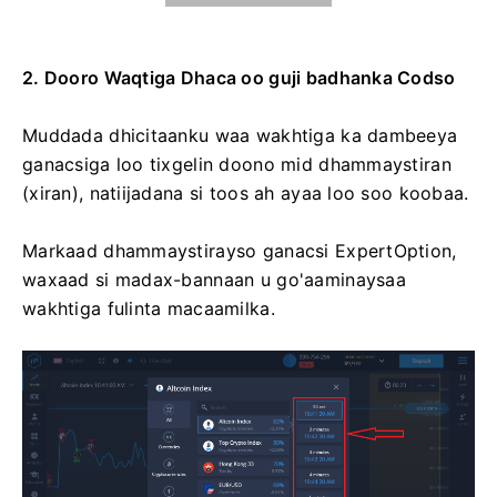
2. Dooro Waqtiga Dhaca oo guji badhanka Codso
Muddada dhicitaanku waa wakhtiga ka dambeeya
ganacsiga loo tixgelin doono mid dhammaystiran
(xiran), natiijadana si toos ah ayaa loo soo koobaa.
Markaad dhammaystirayso ganacsi ExpertOption,
waxaad si madax-bannaan u go'aaminaysaa
wakhtiga fulinta macaamilka.