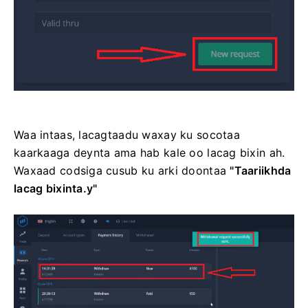
Waa intaas, lacagtaadu waxay ku socotaa
kaarkaaga deynta ama hab kale oo lacag bixin ah.
Waxaad codsiga cusub ku arki doontaa
"Taariikhda
lacag bixinta.y"