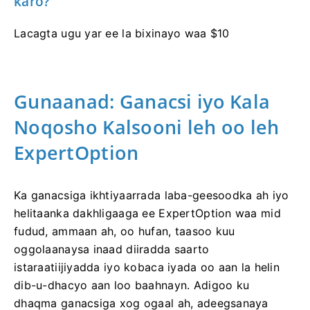
Waa maxay qaddarka ugu yar ee la bixin
karo?
Lacagta ugu yar ee la bixinayo waa $10
Gunaanad: Ganacsi iyo Kala
Noqosho Kalsooni leh oo leh
ExpertOption
Ka ganacsiga ikhtiyaarrada laba-geesoodka ah iyo
helitaanka dakhligaaga ee ExpertOption waa mid
fudud, ammaan ah, oo hufan, taasoo kuu
oggolaanaysa inaad diiradda saarto
istaraatiijiyadda iyo kobaca iyada oo aan la helin