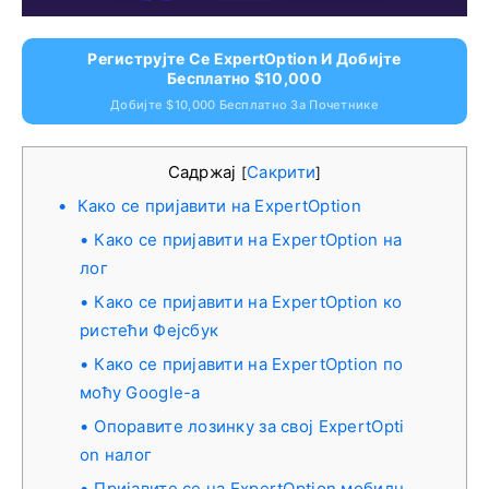
Региструјте Се ExpertOption И Добијте
Бесплатно $10,000
Добијте $10,000 Бесплатно За Почетнике
Садржај
Сакрити
[
]
Како се пријавити на ExpertOption
Како се пријавити на ExpertOption на
лог
Како се пријавити на ExpertOption ко
ристећи Фејсбук
Како се пријавити на ExpertOption по
моћу Google-а
Опоравите лозинку за свој ExpertOpti
on налог
Пријавите се на ExpertOption мобилн