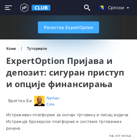
Српски
Регистер ExpertOption
Хоме
Туториали
ExpertOption Пријава и
депозит: сигуран приступ
и опције финансирања
Nathan
Вриттен Би
Cole
Истраживач платформе за онлајн трговину и писац водича
Истражује брокерске платформе и системе трговачких
рачуна.
28.07.2026