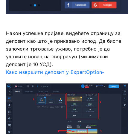
Након успешне пријаве, видећете страницу за
депозит као што је приказано испод. Да бисте
започели трговање уживо, потребно је да
уложите новац на свој рачун (минимални
депозит је 10 УСД).
Како извршити депозит у ExpertOption-