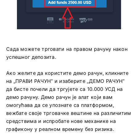
Сада можете трговати на правом рачуну након
успешног депозита.
Ако желите да користите демо рачун, кликните
на „ПРАВИ РАЧУН“ и изаберите „ДЕМО РАЧУН“
да бисте почели да тргујете са 10.000 УСД на
демо рачуну. Демо рачун је алат који вам
омогућава да се упознате са платформом,
вежбате своје трговачке вештине на различитим
средствима и испробате нове механике на
графикону у реалном времену без ризика.