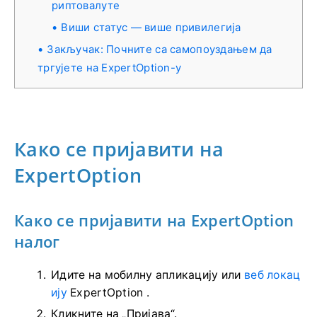
риптовалуте
Виши статус — више привилегија
Закључак: Почните са самопоуздањем да
тргујете на ExpertOption-у
Како се пријавити на
ExpertOption
Како се пријавити на ExpertOption
налог
Идите на мобилну апликацију или
веб локац
ију
ExpertOption .
Кликните на „Пријава“.