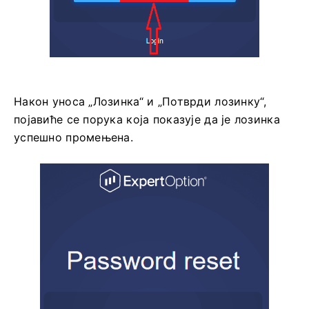
Након уноса „Лозинка“ и „Потврди лозинку“,
појавиће се порука која показује да је лозинка
успешно промењена.