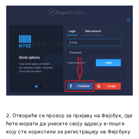
2. Отвориће се прозор за пријаву на Фејсбук, где
ћете морати да унесете своју адресу е-поште
коју сте користили за регистрацију на Фејсбуку