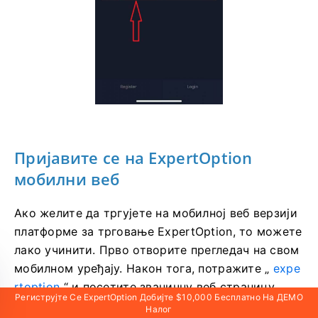
Пријавите се
на ExpertOption
мобилни веб
Ако желите да тргујете на мобилној веб верзији
платформе за трговање ExpertOption, то можете
лако учинити. Прво отворите прегледач на свом
мобилном уређају. Након тога, потражите „
expe
rtoption
“ и посетите званичну веб страницу
Региструјте Се ExpertOption Добијте $10,000 Бесплатно На ДЕМО
брокера.
Налог