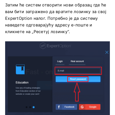
Затим ће систем отворити нови образац где ће
вам бити затражено да вратите лозинку за свој
ExpertOption налог. Потребно је да систему
наведете одговарајућу адресу е-поште и
кликнете на „Ресетуј лозинку“.