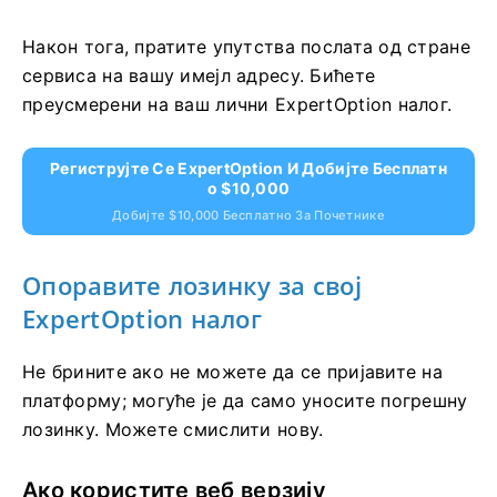
Након тога, пратите упутства послата од стране
сервиса на вашу имејл адресу. Бићете
преусмерени на ваш лични ExpertOption налог.
Региструјте Се ExpertOption И Добијте Бесплатн
О $10,000
Добијте $10,000 Бесплатно За Почетнике
Опоравите лозинку за свој
ExpertOption налог
Не брините ако не можете да се пријавите на
платформу; могуће је да само уносите погрешну
лозинку. Можете смислити нову.
Ако користите веб верзију