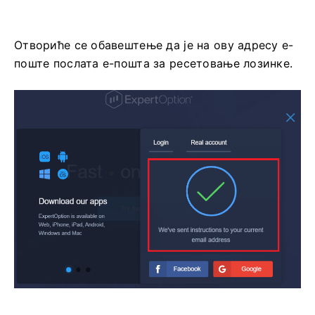
Отвориће се обавештење да је на ову адресу е-
поште послата е-пошта за ресетовање лозинке.