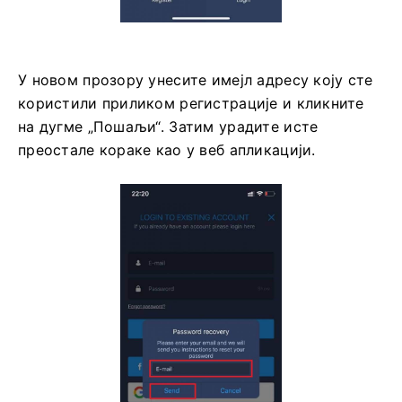
У новом прозору унесите имејл адресу коју сте
користили приликом регистрације и кликните
на дугме „Пошаљи“. Затим урадите исте
преостале кораке као у веб апликацији.