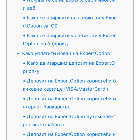
и веб
Како се пријавити на апликацију Expe
rtOption за iOS
Како се пријавити у апликацију Exper
tOption за Андроид
Како уплатити новац на ExpertOption
Како да извршим депозит на ExpertO
ption-у
Депозит на ExpertOption користећи б
анковне картице (VISA/MasterCard )
Депозит на ExpertOption користећи и
нтернет банкарство
Депозит на ExpertOption путем елект
ронског плаћања
Депозит на ExpertOption користећи к