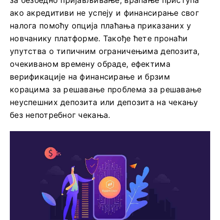
за безбедно пријављивање, враћање приступа
ако акредитиви не успеју и финансирање свог
налога помоћу опција плаћања приказаних у
новчанику платформе. Такође ћете пронаћи
упутства о типичним ограничењима депозита,
очекиваном времену обраде, ефектима
верификације на финансирање и брзим
корацима за решавање проблема за решавање
неуспешних депозита или депозита на чекању
без непотребног чекања.