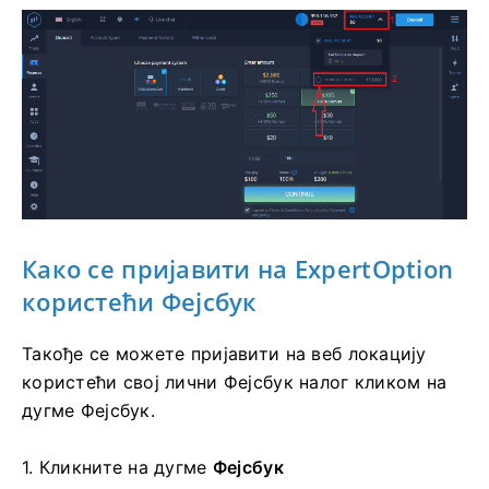
Како се пријавити
на ExpertOption
користећи Фејсбук
Такође се можете пријавити на веб локацију
користећи свој лични Фејсбук налог кликом на
дугме Фејсбук.
1. Кликните на
дугме
Фејсбук