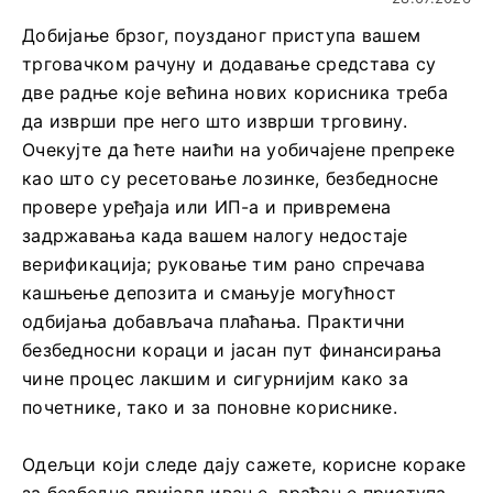
Добијање брзог, поузданог приступа вашем
трговачком рачуну и додавање средстава су
две радње које већина нових корисника треба
да изврши пре него што изврши трговину.
Очекујте да ћете наићи на уобичајене препреке
као што су ресетовање лозинке, безбедносне
провере уређаја или ИП-а и привремена
задржавања када вашем налогу недостаје
верификација; руковање тим рано спречава
кашњење депозита и смањује могућност
одбијања добављача плаћања. Практични
безбедносни кораци и јасан пут финансирања
чине процес лакшим и сигурнијим како за
почетнике, тако и за поновне кориснике.
Одељци који следе дају сажете, корисне кораке