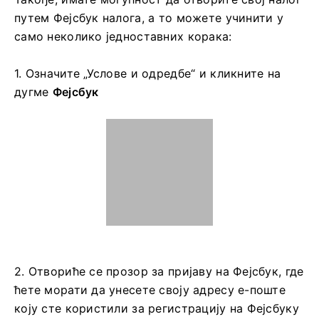
Региструјте Се ExpertOption И Добијте Бесплатн
О $10,000
Добијте $10,000 Бесплатно За Почетнике
Како регистровати ExpertOption
налог користећи Фејсбук
Такође, имате могућност да отворите свој налог
путем Фејсбук налога, а то можете учинити у
само неколико једноставних корака:
1. Означите „Услове и одредбе“ и кликните на
дугме
Фејсбук