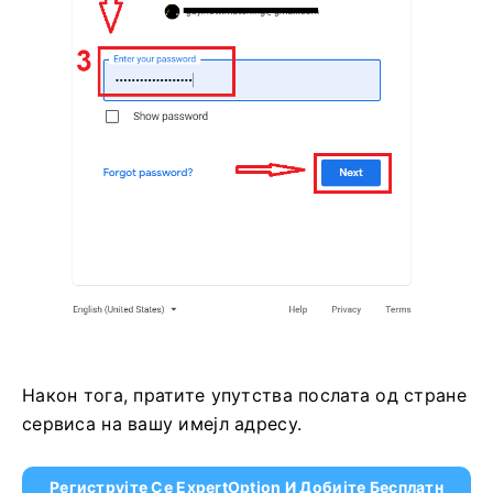
3. Затим унесите лозинку за свој Google налог и
кликните на „Даље“.