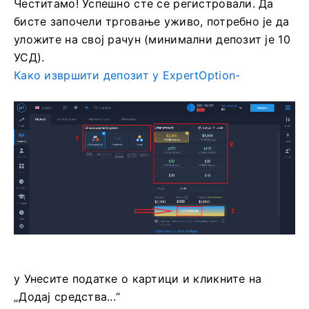
Честитамо! Успешно сте се регистровали. Да
бисте започели трговање уживо, потребно је да
уложите на свој рачун (минимални депозит је 10
УСД).
Како извршити депозит у ExpertOption-