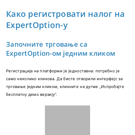
Како регистровати налог на
ExpertOption-у
Започните трговање са
ExpertOption-ом једним кликом
Регистрација на платформи је једноставна: потребно је
само неколико кликова. Да бисте отворили интерфејс за
трговање једним кликом, кликните на дугме „Испробајте
бесплатну демо верзију“.