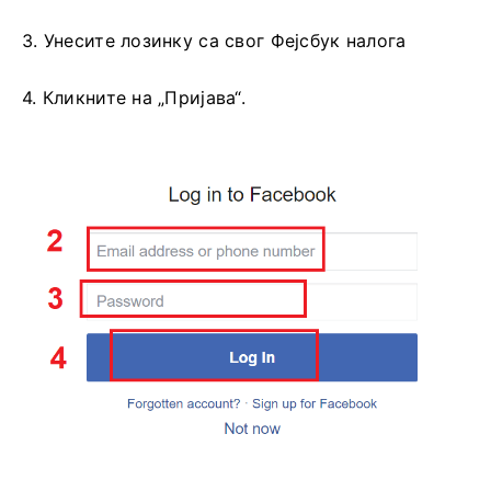
2. Отвориће се прозор за пријаву на Фејсбук, где
ћете морати да унесете своју адресу е-поште
коју сте користили за регистрацију на Фејсбуку
3. Унесите лозинку са свог Фејсбук налога
4. Кликните на „Пријава“.