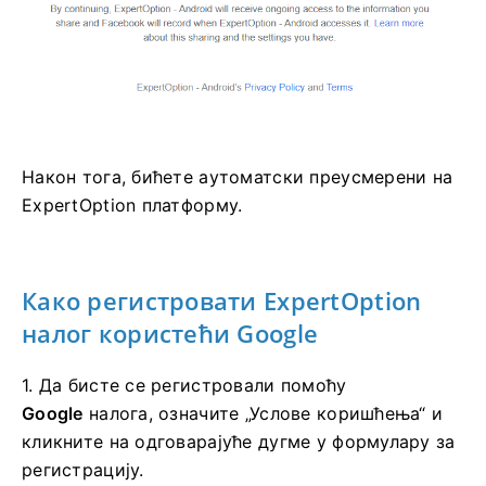
Након тога, бићете аутоматски преусмерени на
ExpertOption платформу.