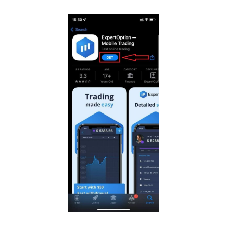
ExpertOption за iOS
Ако имате iOS мобилни уређај, потребно је да
преузмете званичну мобилну апликацију
ExpertOption са App Store-а или
овде
.
Једноставно потражите апликацију
„ExpertOption - Mobile Trading“ и преузмите је на
свој iPhone или iPad.
Мобилна верзија платформе за трговање је
потпуно иста као и веб верзија. Сходно томе,
неће бити проблема са трговањем и преносом
средстава.