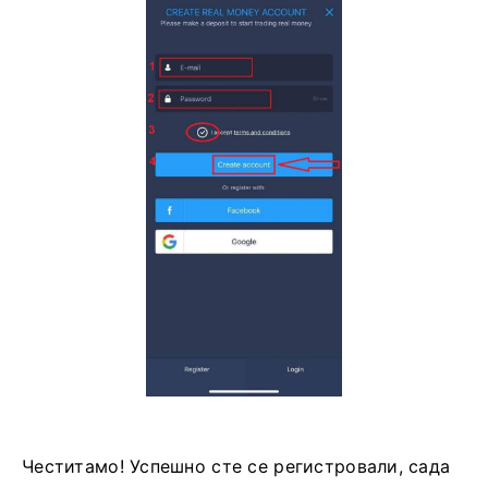
Унесите важећу
адресу е-поште.
Направите јаку
лозинку.
Такође морате да прихватите „Услове
коришћења“.
Кликните на „Креирај налог“.