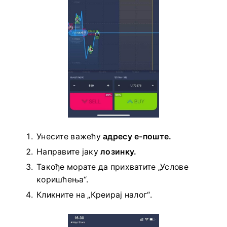
Такође можете да отворите налог на iOS
мобилној платформи кликом на „Прави налог“.