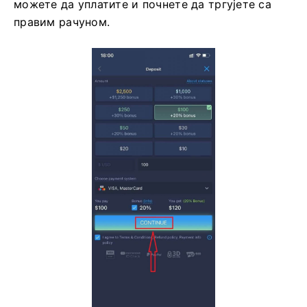
Честитамо! Успешно сте се регистровали, сада
можете да уплатите и почнете да тргујете са
правим рачуном.