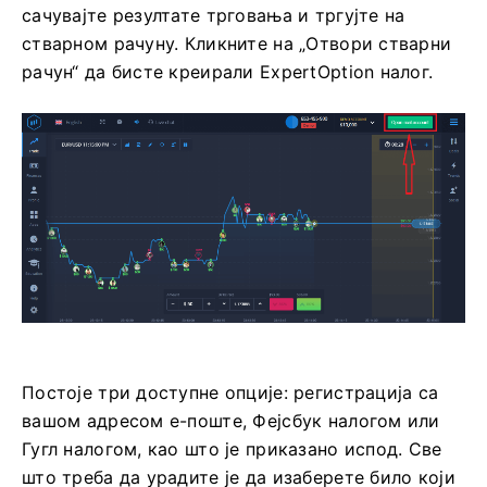
сачувајте резултате трговања и тргујте на
стварном рачуну. Кликните на „Отвори стварни
рачун“ да бисте креирали ExpertOption налог.
Постоје три доступне опције: регистрација са
вашом адресом е-поште, Фејсбук налогом или
Гугл налогом, као што је приказано испод. Све
што треба да урадите је да изаберете било који