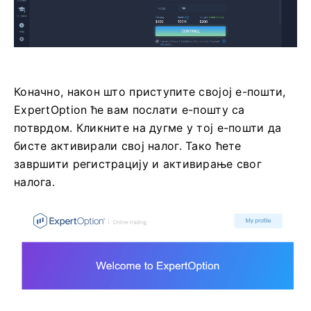
средствима и испробате нове механике на
графикону у реалном времену без ризика.
Коначно, након што приступите својој е-пошти,
ExpertOption ће вам послати е-пошту са
потврдом. Кликните на дугме у тој е-пошти да
бисте активирали свој налог. Тако ћете
завршити регистрацију и активирање свог