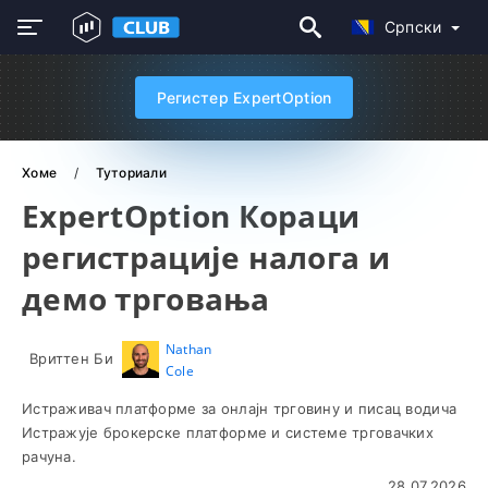
Српски
Регистер ExpertOption
Хоме
Туториали
ExpertOption Кораци
регистрације налога и
демо трговања
Nathan
Вриттен Би
Cole
Истраживач платформе за онлајн трговину и писац водича
Истражује брокерске платформе и системе трговачких
рачуна.
28.07.2026