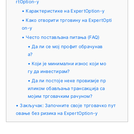
rtOption-у
Карактеристике на ExpertOption-у
Како отворити трговину на ExpertOpti
on-у
Често постављана питања (FAQ)
Да ли се мој профит обрачунав
а?
Који је минимални износ који мо
гу да инвестирам?
Да ли постоје неке провизије пр
иликом обављања трансакција са
мојим трговачким рачуном?
Закључак: Започните своје трговачко пут
овање без ризика на ExpertOption-у