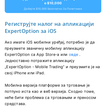
Након тога, пратите упутства послата од стране
сервиса на вашу имејл адресу.
Региструјте Се ExpertOption И Добијте Бесплатн
О $10,000
Добијте $10,000 Бесплатно За Почетнике
Региструјте налог на апликацији