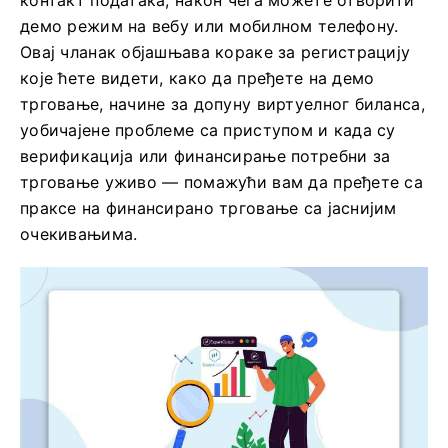
контакт података, након чега можете отворити
демо режим на вебу или мобилном телефону.
Овај чланак објашњава кораке за регистрацију
које ћете видети, како да пређете на демо
трговање, начине за допуну виртуелног биланса,
уобичајене проблеме са приступом и када су
верификација или финансирање потребни за
трговање уживо — помажући вам да пређете са
праксе на финансирано трговање са јаснијим
очекивањима.