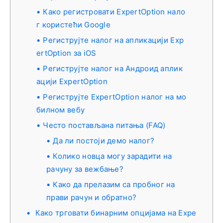
Како регистровати ExpertOption нало
г користећи Google
Региструјте налог на апликацији Exp
ertOption за iOS
Региструјте налог на Андроид аплик
ацији ExpertOption
Региструјте ExpertOption налог на мо
билном вебу
Често постављана питања (FAQ)
Да ли постоји демо налог?
Колико новца могу зарадити на
рачуну за вежбање?
Како да прелазим са пробног на
прави рачун и обратно?
Како трговати бинарним опцијама на Expe