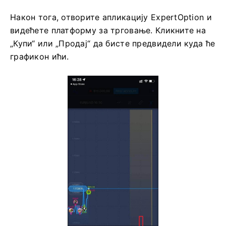
Након тога, отворите апликацију ExpertOption и
видећете платформу за трговање. Кликните на
„Купи“ или „Продај“ да бисте предвидели куда ће
графикон ићи.