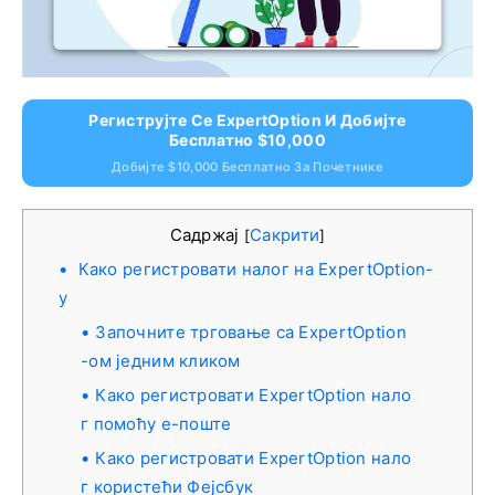
Региструјте Се ExpertOption И Добијте
Бесплатно $10,000
Добијте $10,000 Бесплатно За Почетнике
Садржај
Сакрити
[
]
Како регистровати налог на ExpertOption-
у
Започните трговање са ExpertOption
-ом једним кликом
Како регистровати ExpertOption нало
г помоћу е-поште
Како регистровати ExpertOption нало
г користећи Фејсбук