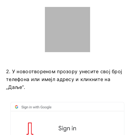
Како регистровати ExpertOption
налог користећи Google
1. Да бисте се регистровали помоћу
Google
налога, означите „Услове коришћења“ и
кликните на одговарајуће дугме у формулару за
регистрацију.