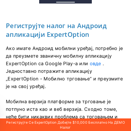
Региструјте налог на Андроид
Региструјте Се ExpertOption Добијте $10,000 Бесплатно На ДЕМО
Налог