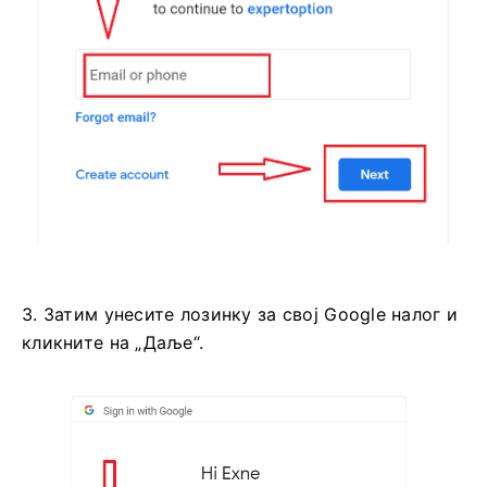
2. У новоотвореном прозору унесите свој број
телефона или имејл адресу и кликните на
„Даље“.