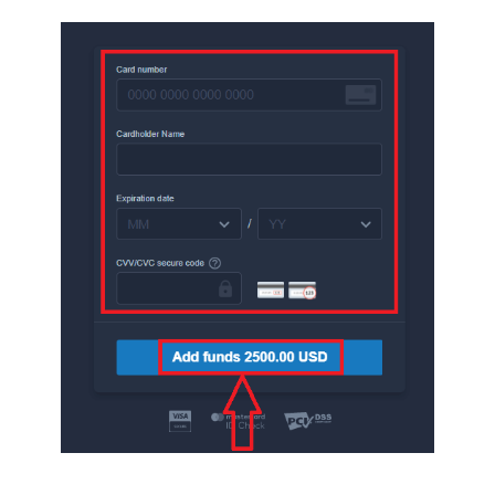
у Унесите податке о картици и кликните на
„Додај средства...“