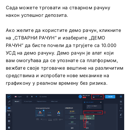
Сада можете трговати на стварном рачуну
након успешног депозита.
Ако желите да користите демо рачун, кликните
на „СТВАРНИ РАЧУН“ и изаберите „ДЕМО
РАЧУН“ да бисте почели да тргујете са 10.000
УСД на демо рачуну. Демо рачун је алат који
вам омогућава да се упознате са платформом,
вежбате своје трговачке вештине на различитим