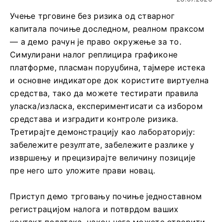
Учење трговине без ризика од стварног
капитала почиње доследном, реалном праксом
— а демо рачун је право окружење за то.
Симулирани налог реплицира графиконе
платформе, пласман поруџбина, тајмере истека
и основне индикаторе док користите виртуелна
средства, тако да можете тестирати правила
уласка/изласка, експериментисати са избором
средстава и изградити контроле ризика.
Третирајте демонстрацију као лабораторију:
забележите резултате, забележите разлике у
извршењу и прецизирајте величину позиције
пре него што уложите прави новац.
Приступ демо трговању почиње једноставном
регистрацијом налога и потврдом ваших