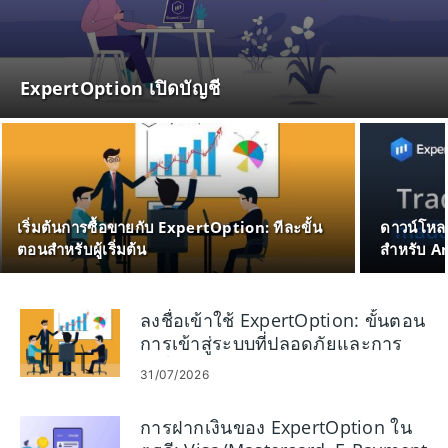
ExpertOption เปิดบัญชี
เริ่มต้นการซื้อขายกับ ExpertOption: ทีละขั้น
ดาวน์โหล
ตอนสำหรับผู้เริ่มต้น
สำหรับ A
ลงชื่อเข้าใช้ ExpertOption: ขั้นตอน
การเข้าสู่ระบบที่ปลอดภัยและการ
แก้ไขปัญหา
31/07/2026
การฝากเงินของ ExpertOption ใน