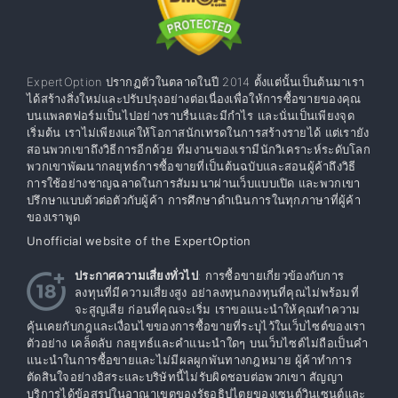
ExpertOption ปรากฏตัวในตลาดในปี 2014 ตั้งแต่นั้นเป็นต้นมาเรา
ได้สร้างสิ่งใหม่และปรับปรุงอย่างต่อเนื่องเพื่อให้การซื้อขายของคุณ
บนแพลตฟอร์มเป็นไปอย่างราบรื่นและมีกำไร และนั่นเป็นเพียงจุด
เริ่มต้น เราไม่เพียงแค่ให้โอกาสนักเทรดในการสร้างรายได้ แต่เรายัง
สอนพวกเขาถึงวิธีการอีกด้วย ทีมงานของเรามีนักวิเคราะห์ระดับโลก
พวกเขาพัฒนากลยุทธ์การซื้อขายที่เป็นต้นฉบับและสอนผู้ค้าถึงวิธี
การใช้อย่างชาญฉลาดในการสัมมนาผ่านเว็บแบบเปิด และพวกเขา
ปรึกษาแบบตัวต่อตัวกับผู้ค้า การศึกษาดำเนินการในทุกภาษาที่ผู้ค้า
ของเราพูด
Unofficial website of the ExpertOption
ประกาศความเสี่ยงทั่วไป
: การซื้อขายเกี่ยวข้องกับการ
ลงทุนที่มีความเสี่ยงสูง อย่าลงทุนกองทุนที่คุณไม่พร้อมที่
จะสูญเสีย ก่อนที่คุณจะเริ่ม เราขอแนะนำให้คุณทำความ
คุ้นเคยกับกฎและเงื่อนไขของการซื้อขายที่ระบุไว้ในเว็บไซต์ของเรา
ตัวอย่าง เคล็ดลับ กลยุทธ์และคำแนะนำใดๆ บนเว็บไซต์ไม่ถือเป็นคำ
แนะนำในการซื้อขายและไม่มีผลผูกพันทางกฎหมาย ผู้ค้าทำการ
ตัดสินใจอย่างอิสระและบริษัทนี้ไม่รับผิดชอบต่อพวกเขา สัญญา
บริการได้ข้อสรุปในอาณาเขตของรัฐอธิปไตยของเซนต์วินเซนต์และ