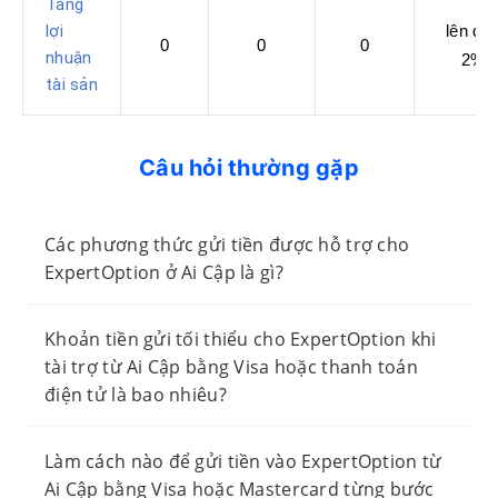
Tăng
lợi
lên đế
0
0
0
nhuận
2%
tài sản
Câu hỏi thường gặp
Các phương thức gửi tiền được hỗ trợ cho
ExpertOption ở Ai Cập là gì?
Khoản tiền gửi tối thiểu cho ExpertOption khi
tài trợ từ Ai Cập bằng Visa hoặc thanh toán
điện tử là bao nhiêu?
Làm cách nào để gửi tiền vào ExpertOption từ
Ai Cập bằng Visa hoặc Mastercard từng bước