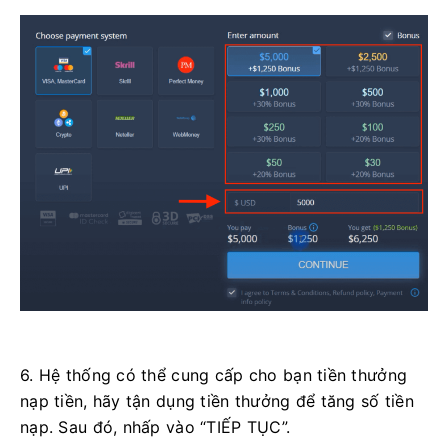
6. Hệ thống có thể cung cấp cho bạn tiền thưởng
nạp tiền, hãy tận dụng tiền thưởng để tăng số tiền
nạp. Sau đó, nhấp vào “TIẾP TỤC”.