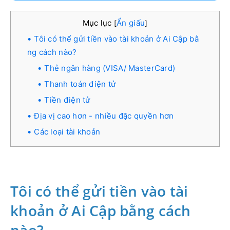
Mục lục
Ẩn giấu
[
]
Tôi có thể gửi tiền vào tài khoản ở Ai Cập bằ
ng cách nào?
Thẻ ngân hàng (VISA/ MasterCard)
Thanh toán điện tử
Tiền điện tử
Địa vị cao hơn - nhiều đặc quyền hơn
Các loại tài khoản
Tôi có thể gửi tiền vào tài
khoản ở Ai Cập bằng cách
nào?