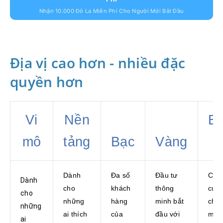
Nhận 10.000 Đô La Miễn Phí Cho Người Mới Bắt Đầu
Địa vị cao hơn - nhiều đặc
quyền hơn
Vi
Nền
B
mô
tảng
Bạc
Vàng
k
Dành
Đa số
Đầu tư
Chún
Dành
cho
khách
thông
cun
cho
những
hàng
minh bắt
chu
những
ai thích
của
đầu với
môn
ai