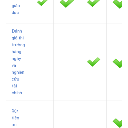
giáo
dục
Đánh
giá thị
trường
hàng
ngày
và
nghiên
cứu
tài
chính
Rút
tiền
ưu