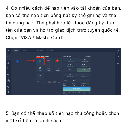
4. Có nhiều cách để nạp tiền vào tài khoản của bạn,
bạn có thể nạp tiền bằng bất kỳ thẻ ghi nợ và thẻ
tín dụng nào. Thẻ phải hợp lệ, được đăng ký dưới
tên của bạn và hỗ trợ giao dịch trực tuyến quốc tế.
Chọn “VISA / MasterCard”.
5. Bạn có thể nhập số tiền nạp thủ công hoặc chọn
một số tiền từ danh sách.