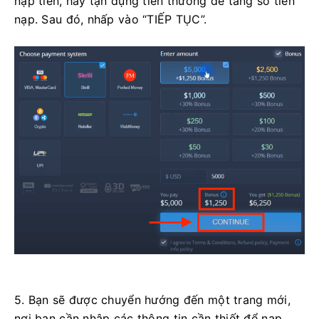
nạp tiền, hãy tận dụng tiền thưởng để tăng số tiền
nạp. Sau đó, nhấp vào “TIẾP TỤC”.
5. Bạn sẽ được chuyển hướng đến một trang mới,
nơi bạn cần nhập các thông tin cần thiết để nạp