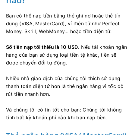
Bạn có thể nạp tiền bằng thẻ ghi nợ hoặc thẻ tín
dụng (VISA, MasterCard), ví điện tử như Perfect
Money, Skrill, WebMoney... hoặc tiền điện tử.
Số tiền nạp tối thiểu là 10 USD.
Nếu tài khoản ngân
hàng của bạn sử dụng loại tiền tệ khác, tiền sẽ
được chuyển đổi tự động.
Nhiều nhà giao dịch của chúng tôi thích sử dụng
thanh toán điện tử hơn là thẻ ngân hàng vì tốc độ
rút tiền nhanh hơn.
Và chúng tôi có tin tốt cho bạn: Chúng tôi không
tính bất kỳ khoản phí nào khi bạn nạp tiền.