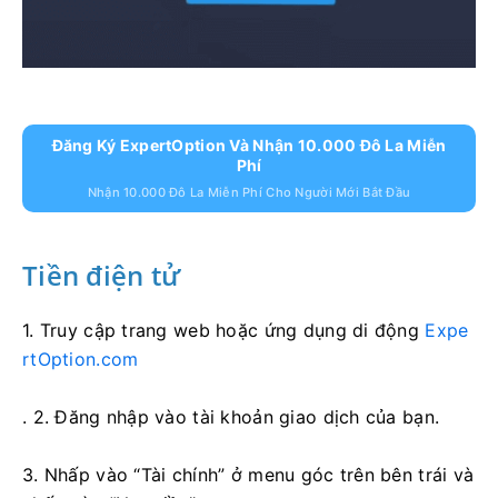
Đăng Ký ExpertOption Và Nhận 10.000 Đô La Miễn
Phí
Nhận 10.000 Đô La Miễn Phí Cho Người Mới Bắt Đầu
Tiền điện tử
1. Truy cập
trang web hoặc ứng dụng di động
Expe
rtOption.com
. 2. Đăng nhập vào tài khoản giao dịch của bạn.
3. Nhấp vào “Tài chính” ở menu góc trên bên trái và