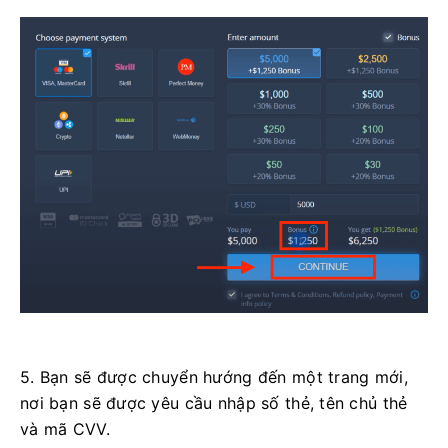
5. Bạn sẽ được chuyển hướng đến một trang mới,
nơi bạn sẽ được yêu cầu nhập số thẻ, tên chủ thẻ
và mã CVV.