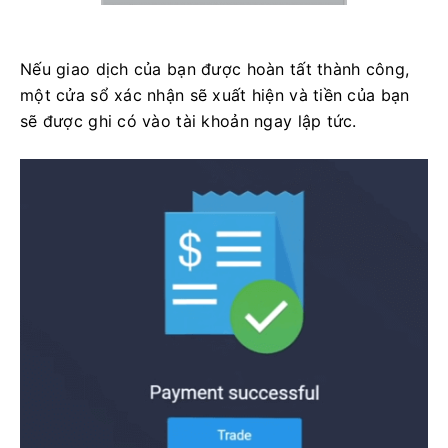
Nếu giao dịch của bạn được hoàn tất thành công,
một cửa sổ xác nhận sẽ xuất hiện và tiền của bạn
sẽ được ghi có vào tài khoản ngay lập tức.