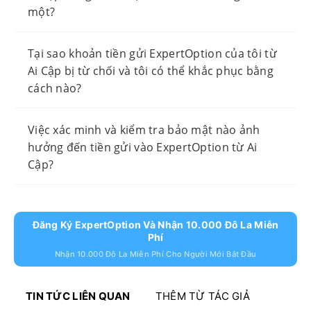
một?
Tại sao khoản tiền gửi ExpertOption của tôi từ
Ai Cập bị từ chối và tôi có thể khắc phục bằng
cách nào?
Việc xác minh và kiểm tra bảo mật nào ảnh
hưởng đến tiền gửi vào ExpertOption từ Ai
Cập?
Đăng Ký ExpertOption Và Nhận 10.000 Đô La Miễn
Phí
Nhận 10.000 Đô La Miễn Phí Cho Người Mới Bắt Đầu
TIN TỨC LIÊN QUAN
THÊM TỪ TÁC GIẢ