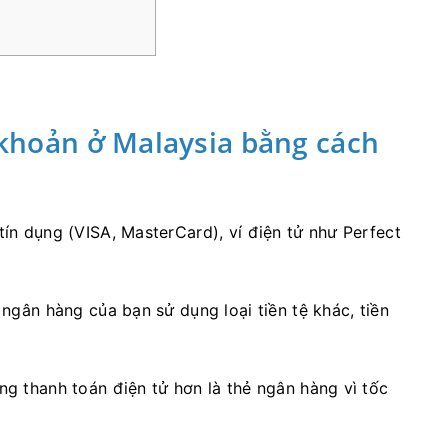
i khoản ở Malaysia bằng cách
tín dụng (VISA, MasterCard), ví điện tử như Perfect
ngân hàng của bạn sử dụng loại tiền tệ khác, tiền
ng thanh toán điện tử hơn là thẻ ngân hàng vì tốc