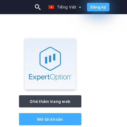
Tiếng Việt
Đăng ký
Tiếng Việt
Ghé thăm trang web
Mở tài khoản