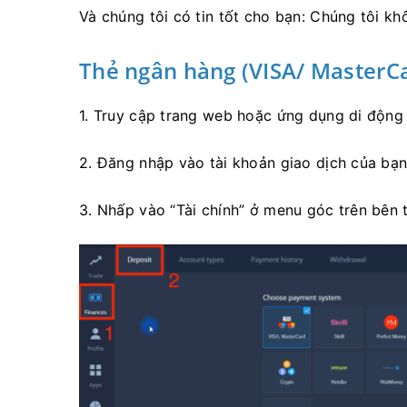
Và chúng tôi có tin tốt cho bạn: Chúng tôi kh
Thẻ ngân hàng (VISA/ MasterC
1. Truy cập trang web hoặc ứng dụng di độn
2. Đăng nhập vào tài khoản giao dịch của bạn
3. Nhấp vào “Tài chính” ở menu góc trên bên t