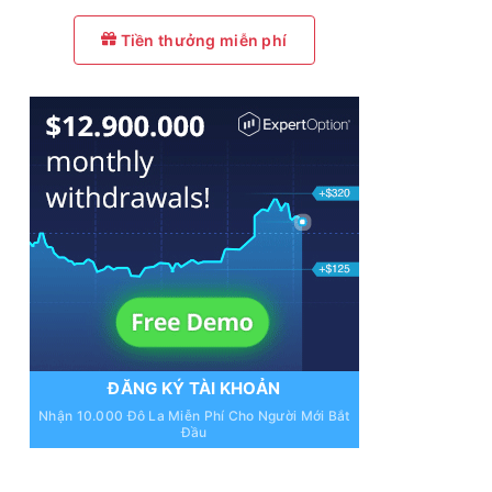
Tiền thưởng miễn phí
ĐĂNG KÝ TÀI KHOẢN
Nhận 10.000 Đô La Miễn Phí Cho Người Mới Bắt
Đầu