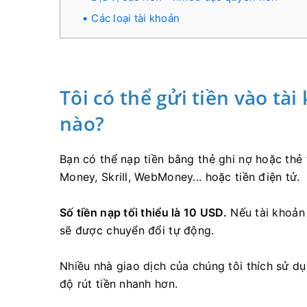
Các loại tài khoản
Tôi có thể gửi tiền vào tà
nào?
Bạn có thể nạp tiền bằng thẻ ghi nợ hoặc thẻ 
Money, Skrill, WebMoney... hoặc tiền điện tử.
Số tiền nạp tối thiểu là 10 USD.
Nếu tài khoản 
sẽ được chuyển đổi tự động.
Nhiều nhà giao dịch của chúng tôi thích sử dụ
độ rút tiền nhanh hơn.