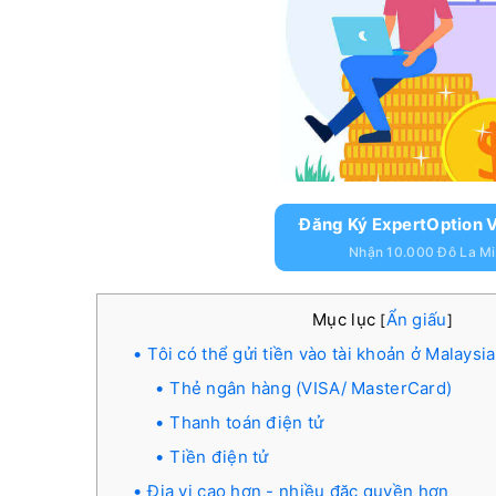
Đăng Ký ExpertOption V
Nhận 10.000 Đô La Mi
Mục lục
Ẩn giấu
[
]
Tôi có thể gửi tiền vào tài khoản ở Malays
Thẻ ngân hàng (VISA/ MasterCard)
Thanh toán điện tử
Tiền điện tử
Địa vị cao hơn - nhiều đặc quyền hơn