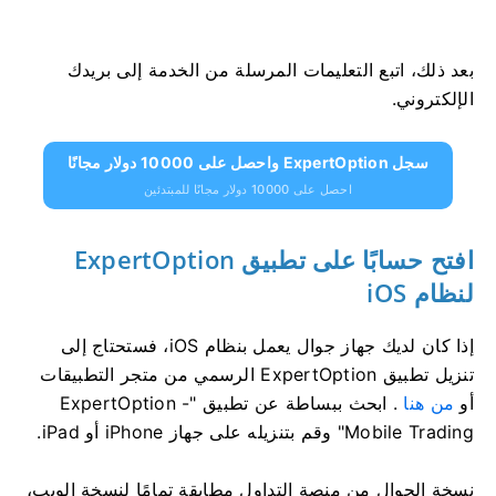
بعد ذلك، اتبع التعليمات المرسلة من الخدمة إلى بريدك
الإلكتروني.
سجل ExpertOption واحصل على 10000 دولار مجانًا
احصل على 10000 دولار مجانًا للمبتدئين
افتح حسابًا على تطبيق ExpertOption
لنظام iOS
إذا كان لديك جهاز جوال يعمل بنظام iOS، فستحتاج إلى
تنزيل تطبيق ExpertOption الرسمي من متجر التطبيقات
أو
من هنا
. ابحث ببساطة عن تطبيق "ExpertOption -
Mobile Trading" وقم بتنزيله على جهاز iPhone أو iPad.
نسخة الجوال من منصة التداول مطابقة تمامًا لنسخة الويب،