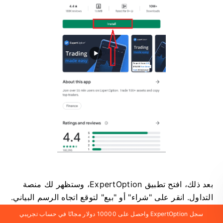
بعد ذلك، افتح تطبيق ExpertOption، وستظهر لك منصة
التداول. انقر على "شراء" أو "بيع" لتوقع اتجاه الرسم البياني.
سجل ExpertOption واحصل على 10000 دولار مجانًا في حساب تجريبي