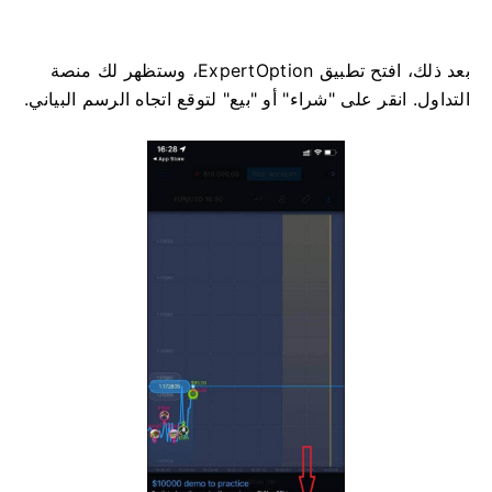
بعد ذلك، افتح تطبيق ExpertOption، وستظهر لك منصة
التداول. انقر على "شراء" أو "بيع" لتوقع اتجاه الرسم البياني.