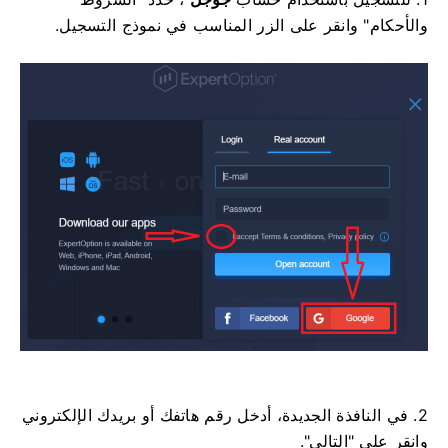
والأحكام" وانقر على الزر المناسب في نموذج التسجيل.
2. في النافذة الجديدة، أدخل رقم هاتفك أو بريدك الإلكتروني
وانقر على "التالي".