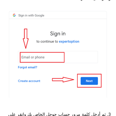
3. ثم أدخل كلمة مرور حساب جوجل الخاص بك وانقر على