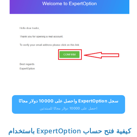
سجل ExpertOption واحصل على 10000 دولار مجانًا
احصل على 10000 دولار مجانًا للمبتدئين
كيفية فتح حساب ExpertOption باستخدام