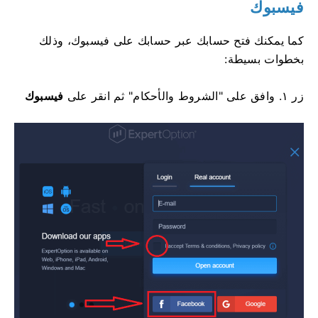
فيسبوك
كما يمكنك فتح حسابك عبر حسابك على فيسبوك، وذلك
بخطوات بسيطة:
زر
١. وافق على "الشروط والأحكام" ثم انقر على
فيسبوك