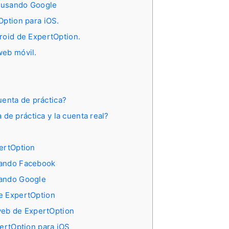
n usando Google
Option para iOS.
roid de ExpertOption.
web móvil.
uenta de práctica?
de práctica y la cuenta real?
pertOption
sando Facebook
sando Google
e ExpertOption
 web de ExpertOption
pertOption para iOS