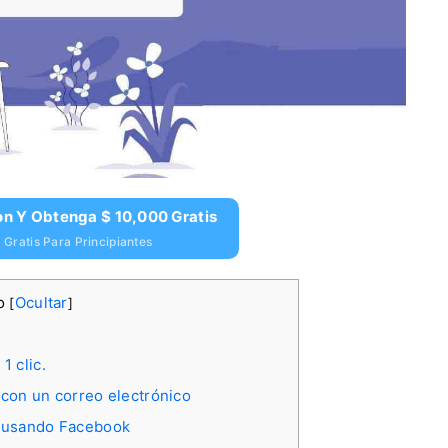
on Y Obtenga $ 10,000 Gratis
Gratis Para Principiantes
do
Ocultar
[
]
1 clic.
con un correo electrónico
n usando Facebook