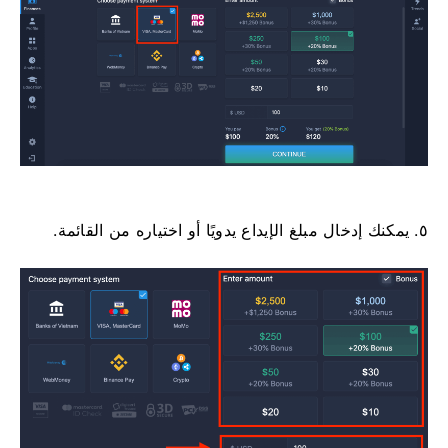
٥. يمكنك إدخال مبلغ الإيداع يدويًا أو اختياره من القائمة.