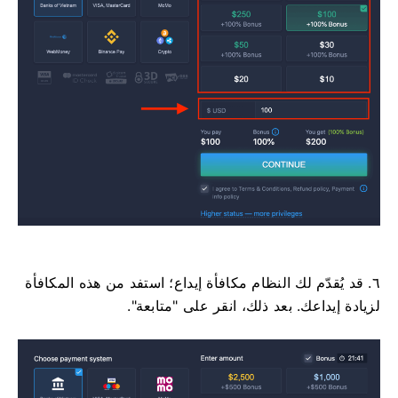
٦. قد يُقدّم لك النظام مكافأة إيداع؛ استفد من هذه المكافأة
لزيادة إيداعك. بعد ذلك، انقر على "متابعة".