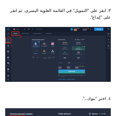
٣. انقر على "التمويل" في القائمة العلوية اليسرى، ثم انقر
على "إيداع".
٤. اختر "بنوك...".