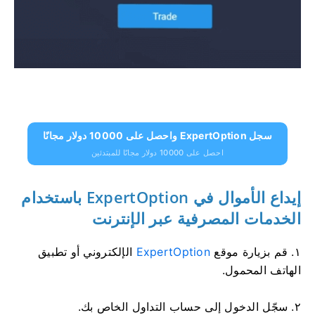
سجل ExpertOption واحصل على 10000 دولار مجانًا
احصل على 10000 دولار مجانًا للمبتدئين
إيداع الأموال في ExpertOption باستخدام
الخدمات المصرفية عبر الإنترنت
١. قم بزيارة موقع
ExpertOption
الإلكتروني أو تطبيق
الهاتف المحمول.
٢. سجّل الدخول إلى حساب التداول الخاص بك.