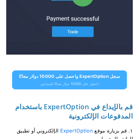
سجل ExpertOption واحصل على 10000 دولار مجانًا
احصل على 10000 دولار مجانًا للمبتدئين
قم بالإيداع في ExpertOption باستخدام
المدفوعات الإلكترونية
١. قم بزيارة موقع
ExpertOption
الإلكتروني أو تطبيق
الهاتف المحمول.