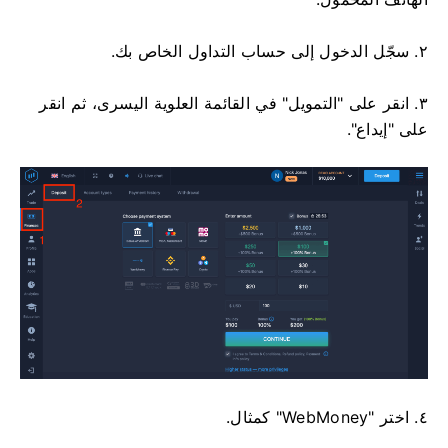
٢. سجّل الدخول إلى حساب التداول الخاص بك.
٣. انقر على "التمويل" في القائمة العلوية اليسرى، ثم انقر
على "إيداع".
٤. اختر "WebMoney" كمثال.