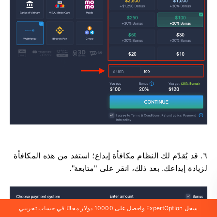
٦. قد يُقدّم لك النظام مكافأة إيداع؛ استفد من هذه المكافأة
لزيادة إيداعك. بعد ذلك، انقر على "متابعة".
سجل ExpertOption واحصل على 10000 دولار مجانًا في حساب تجريبي