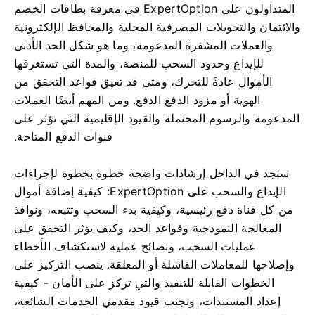
المتداولون على ExpertOption في معرفة بطاقات الخصم
والائتمان والتحويلات المصرفية المحلية والمحافظ الإلكترونية
والعملات المشفرة المدعومة، وما هو شكل الحد الأدنى
للإيداع وحدود السحب للمنصة، والمدة التي تستغرقها
الأموال عادةً للتحرك، ومتى قد تعيق قواعد التحقق من
الهوية أو مزود الدفع الدفع. ومن المهم أيضًا العملات
المدعومة والرسوم المحتملة والقيود الإقليمية التي تؤثر على
قنوات الدفع المتاحة.
ستجد في الداخل إرشادات واضحة خطوة بخطوة لإجراءات
الإيداع والسحب على ExpertOption: كيفية إضافة أموال
من كل قناة دفع رئيسية، وكيفية بدء السحب وتتبعه، ونوافذ
المعالجة النموذجية وقواعد الحد، وكيف يؤثر التحقق على
عمليات السحب، ونصائح عملية لاستكشاف الأخطاء
وإصلاحها للمعاملات الفاشلة أو المعلقة. ينصب التركيز على
الخطوات القابلة للتنفيذ والتي تركز على الأمان - كيفية
إعداد المستندات، وتجنب قيود مقدمي الخدمات الشائعة،