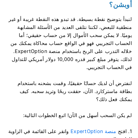
أوبشن؟
لنبدأ بتوضيح نقطة بسيطة. قد تبدو هذه النقطة غريبة أو غير
منطقية للبعض، لكننا نتلقى العديد من الأسئلة المشابهة
يوميًا. لا يمكن سحب الأموال إلا من حساب حقيقي؛ أما
الحساب التجريبي فهو في الواقع حساب محاكاة يمكنك من
خلاله التدرب على الربح باستخدام منصة ExpertOption.
لذلك، يتوفر مبلغ كبير قدره 10,000 دولار أمريكي للتداول
في الحساب التجريبي.
لنفترض أن لديك حسابًا حقيقيًا، وقمت بشحنه باستخدام
بطاقة ماستركارد. الآن، حققت ربحًا وتريد سحبه. كيف
يمكنك فعل ذلك؟
لم يكن السحب أسهل من الآن! اتبع الخطوات التالية:
1. افتح
منصة ExpertOption
وانقر على القائمة في الزاوية