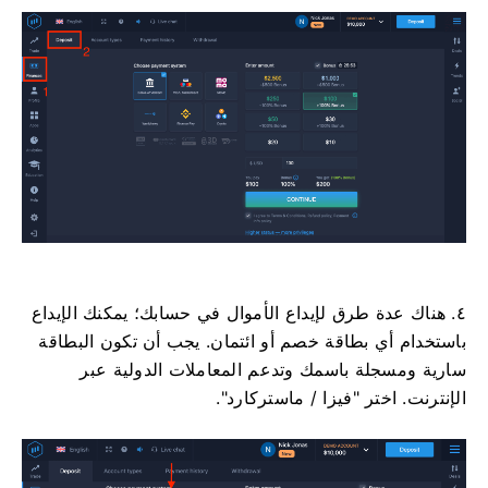
٤. هناك عدة طرق لإيداع الأموال في حسابك؛ يمكنك الإيداع
باستخدام أي بطاقة خصم أو ائتمان. يجب أن تكون البطاقة
سارية ومسجلة باسمك وتدعم المعاملات الدولية عبر
الإنترنت. اختر "فيزا / ماستركارد".