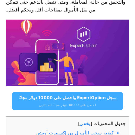
والتحقق من حالة المعاملة، ومتى تتصل بالدعم حتى تتمكن
من نقل الأموال بمفاجآت أقل وتحكم أفضل.
سجل ExpertOption واحصل على 10000 دولار مجانًا
احصل على 10000 دولار مجانًا للمبتدئين
جدول المحتويات
يخفي
]
[
كيفية سحب الأموال من إكسبيرت أوبشن