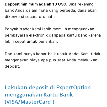
Deposit minimum adalah 10 USD.
Jika rekening
bank Anda dalam mata uang berbeda, dana akan
dikonversi secara otomatis.
Banyak trader kami lebih memilih menggunakan
pembayaran elektronik daripada kartu bank karena
lebih cepat untuk penarikan.
Dan kami punya kabar baik untuk Anda: Kami tidak
mengenakan biaya apa pun saat Anda melakukan
deposit.
Lakukan deposit di ExpertOption
menggunakan Kartu Bank
(VISA/MasterCard
)