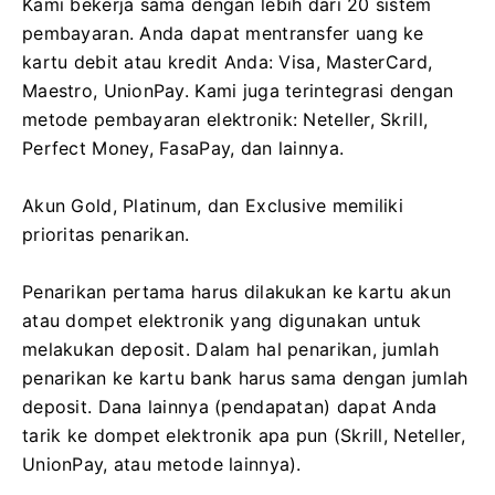
Kami bekerja sama dengan lebih dari 20 sistem
pembayaran. Anda dapat mentransfer uang ke
kartu debit atau kredit Anda: Visa, MasterCard,
Maestro, UnionPay. Kami juga terintegrasi dengan
metode pembayaran elektronik: Neteller, Skrill,
Perfect Money, FasaPay, dan lainnya.
Akun Gold, Platinum, dan Exclusive memiliki
prioritas penarikan.
Penarikan pertama harus dilakukan ke kartu akun
atau dompet elektronik yang digunakan untuk
melakukan deposit. Dalam hal penarikan, jumlah
penarikan ke kartu bank harus sama dengan jumlah
deposit. Dana lainnya (pendapatan) dapat Anda
tarik ke dompet elektronik apa pun (Skrill, Neteller,
UnionPay, atau metode lainnya).