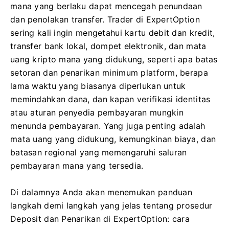
mana yang berlaku dapat mencegah penundaan
dan penolakan transfer. Trader di ExpertOption
sering kali ingin mengetahui kartu debit dan kredit,
transfer bank lokal, dompet elektronik, dan mata
uang kripto mana yang didukung, seperti apa batas
setoran dan penarikan minimum platform, berapa
lama waktu yang biasanya diperlukan untuk
memindahkan dana, dan kapan verifikasi identitas
atau aturan penyedia pembayaran mungkin
menunda pembayaran. Yang juga penting adalah
mata uang yang didukung, kemungkinan biaya, dan
batasan regional yang memengaruhi saluran
pembayaran mana yang tersedia.
Di dalamnya Anda akan menemukan panduan
langkah demi langkah yang jelas tentang prosedur
Deposit dan Penarikan di ExpertOption: cara