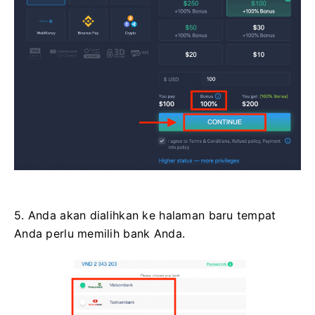
5. Anda akan dialihkan ke halaman baru tempat
Anda perlu memilih bank Anda.