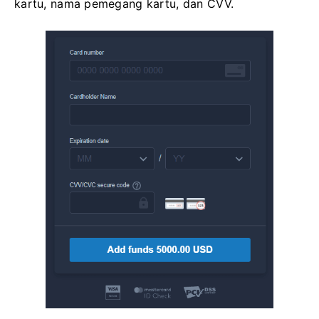
kartu, nama pemegang kartu, dan CVV.