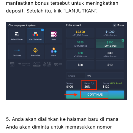
manfaatkan bonus tersebut untuk meningkatkan
deposit. Setelah itu, klik “LANJUTKAN”.
5. Anda akan dialihkan ke halaman baru di mana
Anda akan diminta untuk memasukkan nomor