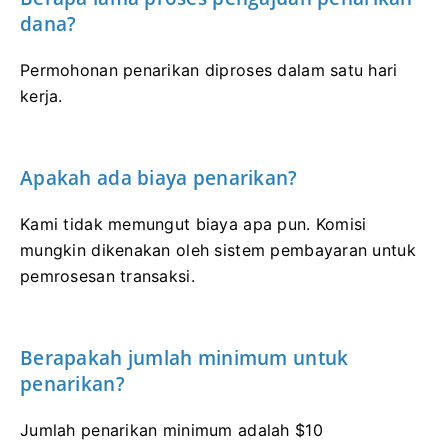
dana?
Permohonan penarikan diproses dalam satu hari
kerja.
Apakah ada biaya penarikan?
Kami tidak memungut biaya apa pun. Komisi
mungkin dikenakan oleh sistem pembayaran untuk
pemrosesan transaksi.
Berapakah jumlah minimum untuk
penarikan?
Jumlah penarikan minimum adalah $10