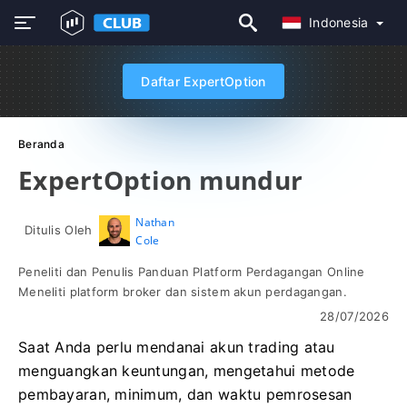
Indonesia
Daftar ExpertOption
Beranda
ExpertOption mundur
Nathan
Ditulis Oleh
Cole
Peneliti dan Penulis Panduan Platform Perdagangan Online
Meneliti platform broker dan sistem akun perdagangan.
28/07/2026
Saat Anda perlu mendanai akun trading atau
menguangkan keuntungan, mengetahui metode
pembayaran, minimum, dan waktu pemrosesan