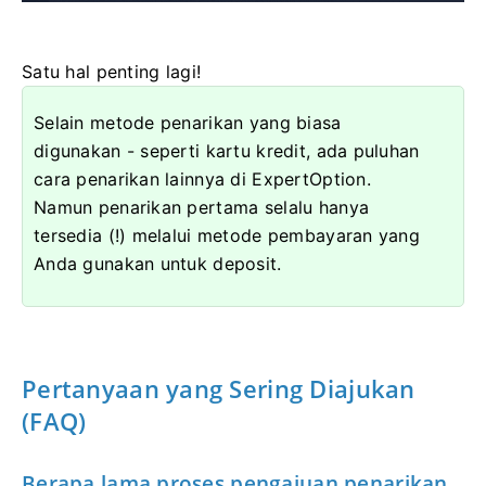
Satu hal penting lagi!
Selain metode penarikan yang biasa
digunakan - seperti kartu kredit, ada puluhan
cara penarikan lainnya di ExpertOption.
Namun penarikan pertama selalu hanya
tersedia (!) melalui metode pembayaran yang
Anda gunakan untuk deposit.
Pertanyaan yang Sering Diajukan
(FAQ)
Berapa lama proses pengajuan penarikan