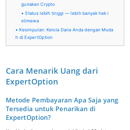
gunakan Crypto
Status lebih tinggi — lebih banyak hak i
stimewa
Kesimpulan: Kelola Dana Anda dengan Muda
h di ExpertOption
Cara Menarik Uang dari
ExpertOption
Metode Pembayaran Apa Saja yang
Tersedia untuk Penarikan di
ExpertOption?