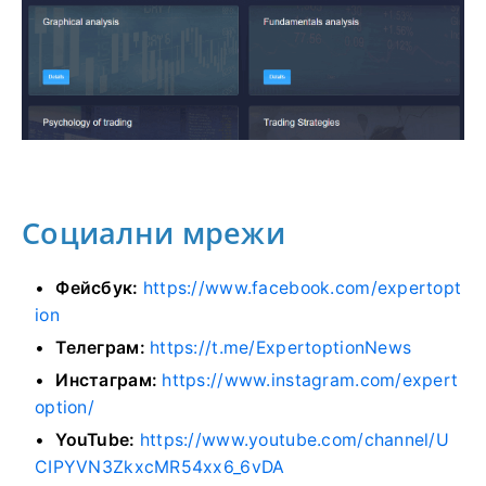
Социални мрежи
Фейсбук:
https://www.facebook.com/expertopt
ion
Телеграм:
https://t.me/ExpertoptionNews
Инстаграм:
https://www.instagram.com/expert
option/
YouTube:
https://www.youtube.com/channel/U
CIPYVN3ZkxcMR54xx6_6vDA