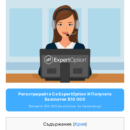
Регистрирайте Се ExpertOption И Получете
Безплатни $10 000
Вземете $10 000 Безплатно За Начинаещи
Съдържание
Крия
[
]