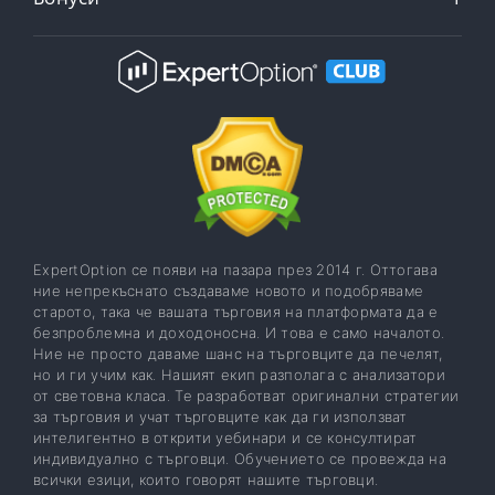
ExpertOption се появи на пазара през 2014 г. Оттогава
ние непрекъснато създаваме новото и подобряваме
старото, така че вашата търговия на платформата да е
безпроблемна и доходоносна. И това е само началото.
Ние не просто даваме шанс на търговците да печелят,
но и ги учим как. Нашият екип разполага с анализатори
от световна класа. Те разработват оригинални стратегии
за търговия и учат търговците как да ги използват
интелигентно в открити уебинари и се консултират
индивидуално с търговци. Обучението се провежда на
всички езици, които говорят нашите търговци.