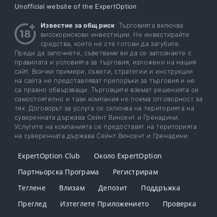
Unofficial website of the ExpertOption
Известие за общ риск
: Търговията включва
високорискови инвестиции. Не инвестирайте
средства, които не сте готови да загубите.
Преди да започнете, съветваме ви да се запознаете с
правилата и условията за търговия, изложени на нашия
сайт. Всички примери, съвети, стратегии и инструкции
на сайта не представляват препоръки за търговия и не
са правно обвързващи. Търговците вземат решенията си
самостоятелно и тази компания не поема отговорност за
тях. Договорът за услуга се сключва на територията на
суверенната държава Сейнт Винсент и Гренадини.
Услугите на компанията се предоставят на територията
на суверенната държава Сейнт Винсент и Гренадини.
ExpertOption Club
Около ExpertOption
Партньорска Програма
Регистрирам
Теглене
Влизам
Депозит
Поддръжка
Преглед
Изтеглете Приложението
Проверка