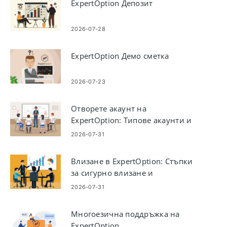
ExpertOption Депозит
2026-07-28
ExpertOption Демо сметка
2026-07-23
Отворете акаунт на
ExpertOption: Типове акаунти и
стъпки за настройка
2026-07-31
Влизане в ExpertOption: Стъпки
за сигурно влизане и
отстраняване на неизправности
2026-07-31
Многоезична поддръжка на
ExpertOption