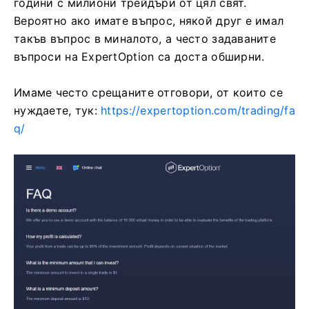
години с милиони трейдъри от цял ​​свят.
Вероятно ако имате въпрос, някой друг е имал
такъв въпрос в миналото, а често задаваните
въпроси на ExpertOption са доста обширни.
Имаме често срещаните отговори, от които се
нуждаете, тук:
https://expertoption.com/trading/fa
q/