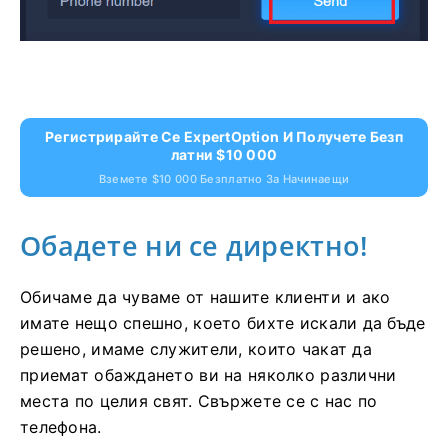
Регистрирайте Се ExpertOption И Получете Безп
Латни $10 000
Вземете $10 000 Безплатно За Начинаещи
Обадете ни се директно!
Обичаме да чуваме от нашите клиенти и ако
имате нещо спешно, което бихте искали да бъде
решено, имаме служители, които чакат да
приемат обаждането ви на няколко различни
места по целия свят. Свържете се с нас по
телефона.