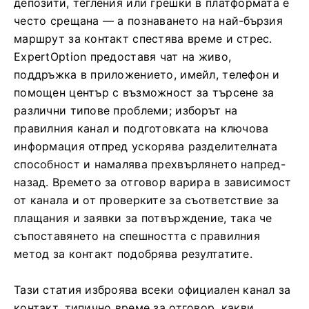
депозити, тегления или грешки в платформата е
често срещана — а познаването на най-бързия
маршрут за контакт спестява време и стрес.
ExpertOption предоставя чат на живо,
поддръжка в приложението, имейл, телефон и
помощен център с възможност за търсене за
различни типове проблеми; изборът на
правилния канал и подготовката на ключова
информация отпред ускорява разделителната
способност и намалява прехвърлянето напред-
назад. Времето за отговор варира в зависимост
от канала и от проверките за съответствие за
плащания и заявки за потвърждение, така че
съпоставянето на спешността с правилния
метод за контакт подобрява резултатите.
Тази статия изброява всеки официален канал за
контакт, типично време за отговор, какви