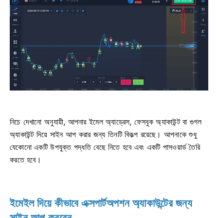
নিচে দেখানো অনুযায়ী, আপনার ইমেল অ্যাড্রেস, ফেসবুক অ্যাকাউন্ট বা গুগল
অ্যাকাউন্ট দিয়ে সাইন আপ করার জন্য তিনটি বিকল্প রয়েছে। আপনাকে শুধু
যেকোনো একটি উপযুক্ত পদ্ধতি বেছে নিতে হবে এবং একটি পাসওয়ার্ড তৈরি
করতে হবে।
ইমেইল দিয়ে কীভাবে এক্সপার্টঅপশন অ্যাকাউন্টের জন্য
সাইন আপ করবেন