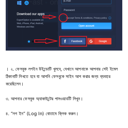
। ২. ফেসবুক লগইন উইন্ডোটি খুলবে, যেখানে আপনাকে আপনার সেই ইমেল
ঠিকানাটি লিখতে হবে যা আপনি ফেসবুকে সাইন আপ করার জন্য ব্যবহার
করেছিলেন।
৩. আপনার ফেসবুক অ্যাকাউন্টের পাসওয়ার্ডটি লিখুন।
৪. “লগ ইন” (Log In) বোতামে ক্লিক করুন।