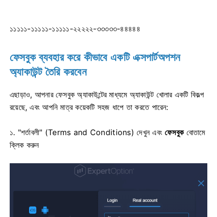
১১১১১-১১১১১-১১১১১-২২২২২-৩৩৩৩৩-৪৪৪৪৪
ফেসবুক ব্যবহার করে কীভাবে একটি এক্সপার্টঅপশন
অ্যাকাউন্ট তৈরি করবেন
এছাড়াও, আপনার ফেসবুক অ্যাকাউন্টের মাধ্যমে অ্যাকাউন্ট খোলার একটি বিকল্প
রয়েছে, এবং আপনি মাত্র কয়েকটি সহজ ধাপে তা করতে পারেন:
১. "শর্তাবলী" (Terms and Conditions) দেখুন এবং
ফেসবুক
বোতামে
ক্লিক করুন