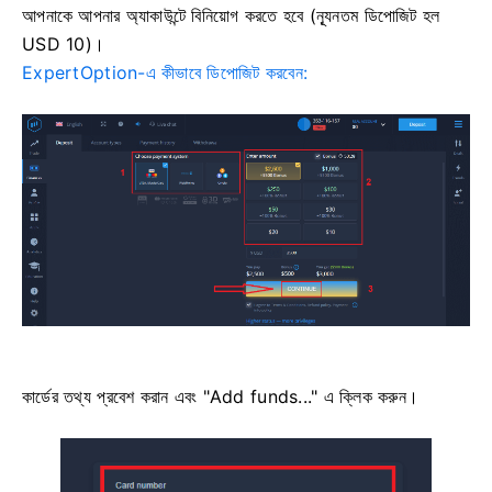
আপনাকে আপনার অ্যাকাউন্টে বিনিয়োগ করতে হবে (ন্যূনতম ডিপোজিট হল
USD 10)।
ExpertOption-এ কীভাবে ডিপোজিট করবেন:
কার্ডের তথ্য প্রবেশ করান এবং "Add funds..." এ ক্লিক করুন।