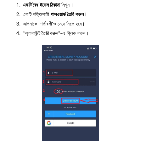
একটি বৈধ ইমেল ঠিকানা
লিখুন ।
একটি শক্তিশালী
পাসওয়ার্ড তৈরি করুন।
আপনাকে 'শর্তাবলী'ও মেনে নিতে হবে।
"অ্যাকাউন্ট তৈরি করুন"-এ ক্লিক করুন।