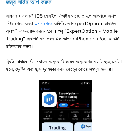
জন্য সাইন আপ করুন
আপনার যদি একটি iOS মোবাইল ডিভাইস থাকে, তাহলে আপনাকে অ্যাপ
স্টোর থেকে অথবা
এখান থেকে
অফিসিয়াল ExpertOption মোবাইল
অ্যাপটি ডাউনলোড করতে হবে । শুধু “ExpertOption - Mobile
Trading” অ্যাপটি সার্চ করুন এবং আপনার iPhone বা iPad-এ এটি
ডাউনলোড করুন।
ট্রেডিং প্ল্যাটফর্মের মোবাইল সংস্করণটি ওয়েব সংস্করণের মতোই হুবহু একই।
ফলে, ট্রেডিং এবং ফান্ড ট্রান্সফার করার ক্ষেত্রে কোনো সমস্যা হবে না।