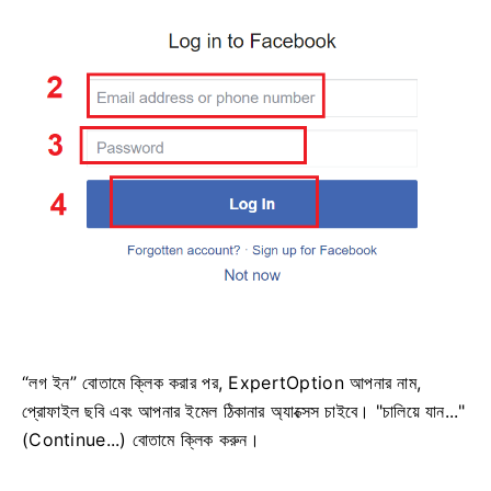
“লগ ইন” বোতামে ক্লিক করার পর, ExpertOption আপনার নাম,
প্রোফাইল ছবি এবং আপনার ইমেল ঠিকানার অ্যাক্সেস চাইবে। "চালিয়ে যান..."
(Continue...) বোতামে ক্লিক করুন।