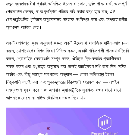
নতুন ব্যবহারকারীরা প্রায়ই অনিশ্চিত ইমেল বা ফোন, দুর্বল পাসওয়ার্ড, অসম্পূর্ণ
প্রোফাইল ক্ষেত্র, বা অনুপস্থিত পরিচয় নথি দ্বারা বন্ধ হয়ে যায়; এই
চেকপয়েন্টগুলির পূর্বাভাস অনুমোদনের সময়কে সংক্ষিপ্ত করে এবং অপ্রয়োজনীয়
অ্যাক্সেস আটকে দেয়।
একটি সংক্ষিপ্ত ক্রম অনুসরণ করুন: একটি ইমেল বা সামাজিক সাইন-আপ চয়ন
করুন, যোগাযোগের বিশদ বিবরণ নিশ্চিত করুন, একটি শক্তিশালী পাসওয়ার্ড তৈরি
করুন, প্রোফাইল ক্ষেত্রগুলি সম্পূর্ণ করুন, ঐচ্ছিক দ্বি-ফ্যাক্টর প্রমাণীকরণ
সক্ষম করুন এবং শুধুমাত্র অনুরোধ করা হলেই যাচাইকরণ নথি জমা দিন৷ সঠিক
অর্ডার এবং কিছু সমস্যা সমাধানের অভ্যাস — যেমন অবিলম্বে ইমেল
লিঙ্কগুলি যাচাই করা এবং পুনরুদ্ধারের বিকল্পগুলি সংরক্ষণ করা — লগইন
সমস্যাগুলি হ্রাস করে এবং আপনার অ্যাকাউন্টকে সুরক্ষিত রাখার সাথে সাথে
আপনাকে ডেমো বা লাইভ ট্রেডিংয়ে দ্রুত নিয়ে যায়৷