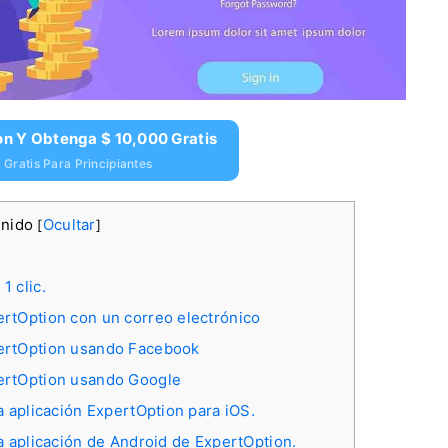
on Y Obtenga $ 10,000 Gratis
Gratis Para Principiantes
enido
Ocultar
[
]
1 clic.
rtOption con un correo electrónico
pertOption usando Facebook
ertOption usando Google
a aplicación ExpertOption para iOS.
a aplicación de Android de ExpertOption.