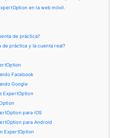
ExpertOption en la web móvil.
uenta de práctica?
de práctica y la cuenta real?
pertOption
sando Facebook
sando Google
e ExpertOption
tOption
pertOption para iOS
pertOption para Android
en ExpertOption