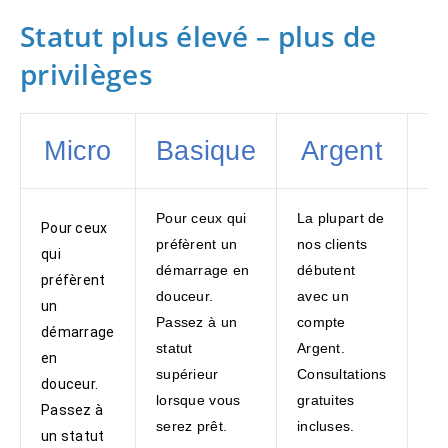
Statut plus élevé – plus de
privilèges
Micro
Basique
Argent
Pour ceux qui
La plupart de
Inv
Pour ceux
préfèrent un
nos clients
in
qui
démarrage en
débutent
co
préfèrent
douceur.
avec un
av
un
Passez à un
compte
co
démarrage
statut
Argent.
Op
en
supérieur
Consultations
vo
douceur.
lorsque vous
gratuites
gr
Passez à
serez prêt.
incluses.
fon
un statut