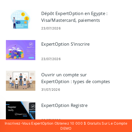
Dépôt ExpertOption en Egypte :
Visa/Mastercard, paiements
électroniques et crypto
23/07/2026
ExpertOption S'inscrire
23/07/2026
Ouvrir un compte sur
ExpertOption : types de comptes
et étapes de configuration
31/07/2026
ExpertOption Registre
23/07/2026
Inscrivez-Vous ExpertOption Obtenez 10 000 $ Gratuits Sur Le Compte
DEMO