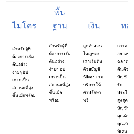
พื้น
ไมโคร
ฐาน
เงิน
ทอ
สำหรับผู้ที่
ลูกค้าส่วน
การลงทุ
สำหรับผู้ที่
ต้องการเริ่ม
ใหญ่ของ
อย่างชา
ต้องการเริ่ม
ต้นอย่าง
เราเริ่มต้น
ฉลาดเริ่
ต้นอย่าง
ง่ายๆ อัป
ด้วยบัญชี
ต้นด้วย
ง่ายๆ อัป
เกรดเป็น
Silver รวม
บัญชี Go
เกรดเป็น
สถานะที่สูง
บริการให้
รับ
สถานะที่สูง
ขึ้นเมื่อ
คำปรึกษา
ประโยชน
ขึ้นเมื่อพร้อม
พร้อม
ฟรี
สูงสุดจา
บัญชีขอ
คุณด้วย
คุณสมบัต
พิเศษ