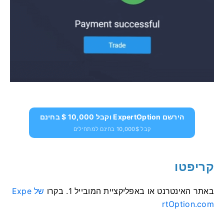
הירשם ExpertOption וקבל 10,000 $ בחינם
קבל 10,000$ בחינם למתחילים
קריפטו
באתר האינטרנט או באפליקציית המובייל
1. בקרו
של Expe
rtOption.com