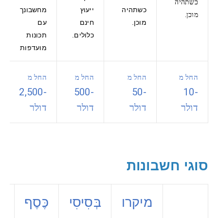
כשתהיה
כשתהיה
ייעוץ
מחשבונך
מוכן.
מוכן.
חינם
עם
כלולים.
תכונות
מועדפות
החל מ
החל מ
החל מ
החל מ
-2,500
-500
-50
-10
דולר
דולר
דולר
דולר
סוגי חשבונות
מיקרו
בְּסִיסִי
כֶּסֶף
זָ