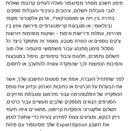
מימון חשבון מסחר מסינגפור מעלה לעתים קרובות שאלות
לגבי מגבלות תשלום, עיכובים בעיבוד והגבלות ספקים.
בחירה בין ויזה או מאסטרקארד, ארנק אלקטרוני מקומי
ובינלאומי, או מטבעות קריפטוגרפיים פירושה איזון בין
מהירות, עמלות ודרישות אימות - ושיטות מסוימות דורשות
צ'קים נוספים או המרת מטבע. מאמר זה מתמקד כיצד כל
מסלול מימון מתנהג עבור משתמשי סינגפור: אילו סוגי
תשלום נתמכים, חלונות עיבוד טיפוסיים, טיפול במטבעות
והסיבות הנפוצות לכך שהפקדה עשויה להתעכב או לחסום.
לפני שתתחיל העברה, אמת את סטטוס החשבון שלך, אשר
את הבעלות על הכרטיס או כתובות הארנק ובדוק את טופס
ההפקדה של הפלטפורמה עבור מינימום ומגבלות מדויקים.
הסעיפים הבאים מספקים שלבים מעשיים עבור כרטיס,
תשלום אלקטרוני והפקדות קריפטו, מתארים איזה תיעוד
ניתן לבקש, ומציעים עצות לפתרון בעיות כדי שתוכל לממן
את חשבון ExpertOption שלך מסינגפור עם פחות