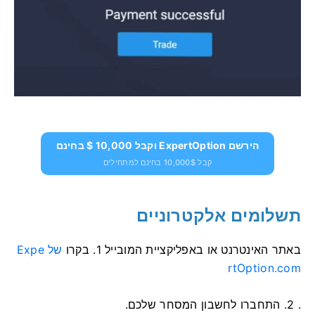
הירשם ExpertOption וקבל 10,000 $ בחינם
קבל 10,000$ בחינם למתחילים
תשלומים אלקטרוניים
באתר האינטרנט או באפליקציית המובייל
1. בקרו
של Expe
rtOption.com
. 2. התחברו לחשבון המסחר שלכם.