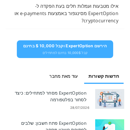
אילו מטבעות ועמלות חלים בעת הפקדה ל-
ExpertOption מסינגפור באמצעות e-payments או
cryptocurrency?
הירשם ExpertOption וקבל 10,000 $ בחינם
קבל 10,000$ בחינם למתחילים
חדשות קשורות
עוד מאת מחבר
ExpertOption מסחר למתחילים: כיצד
לסחור בפלטפורמה
28/07/2026
ExpertOption פתח חשבון: שלבים
לפתיחת חשבון מסחר