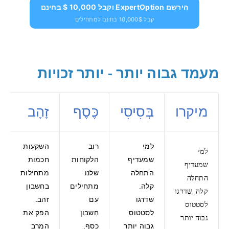
הירשם ExpertOption וקבל 10,000 $ בחינם
קבל 10,000$ בחינם למתחילים
מעמד גבוה יותר - יותר זכויות
מיקרו
בְּסִיסִי
כֶּסֶף
זָהָב
למי
רוב
השקעות
למי
שמעדיף
הלקוחות
חכמות
שמעדיף
התחלה
שלנו
מתחילות
התחלה
קלה.
מתחילים
בחשבון
קלה. שדרגו
שדרגו
עם
זהב.
לסטטוס
לסטטוס
חשבון
הפק את
גבוה יותר
גבוה יותר
כסף.
המרב