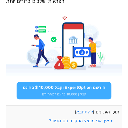
הפתעות ושלבים ברורים יותר.
הירשם ExpertOption וקבל 10,000 $ בחינם
קבל 10,000$ בחינם למתחילים
תוֹכֶן הָעִניָנִים
להתחבא
]
[
איך אני מבצע הפקדה בסינגפור?