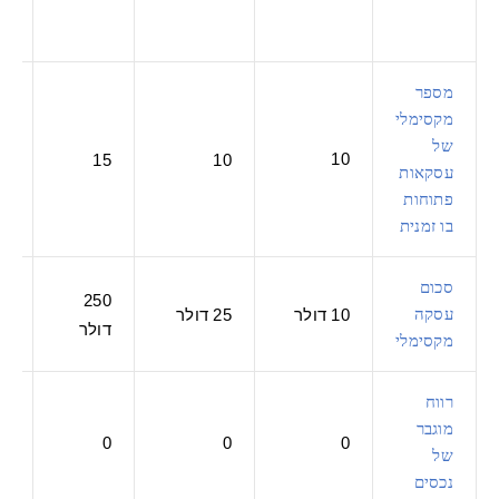
מספר
מקסימלי
של
10
30
15
10
עסקאות
פתוחות
בו זמנית
סכום
00
250
עסקה
10 דולר
25 דולר
דולר
דו
מקסימלי
רווח
מוגבר
עד
0
0
0
של
%
נכסים