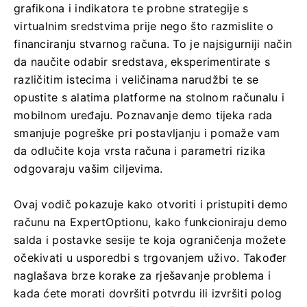
grafikona i indikatora te probne strategije s
virtualnim sredstvima prije nego što razmislite o
financiranju stvarnog računa. To je najsigurniji način
da naučite odabir sredstava, eksperimentirate s
različitim istecima i veličinama narudžbi te se
opustite s alatima platforme na stolnom računalu i
mobilnom uređaju. Poznavanje demo tijeka rada
smanjuje pogreške pri postavljanju i pomaže vam
da odlučite koja vrsta računa i parametri rizika
odgovaraju vašim ciljevima.
Ovaj vodič pokazuje kako otvoriti i pristupiti demo
računu na ExpertOptionu, kako funkcioniraju demo
salda i postavke sesije te koja ograničenja možete
očekivati ​​u usporedbi s trgovanjem uživo. Također
naglašava brze korake za rješavanje problema i
kada ćete morati dovršiti potvrdu ili izvršiti polog