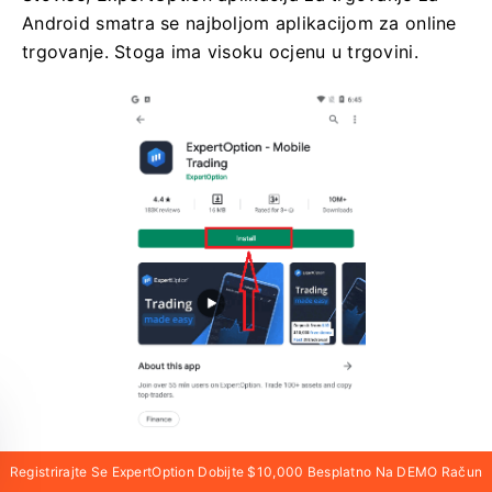
Android smatra se najboljom aplikacijom za online
trgovanje. Stoga ima visoku ocjenu u trgovini.
Registrirajte Se ExpertOption Dobijte $10,000 Besplatno Na DEMO Račun