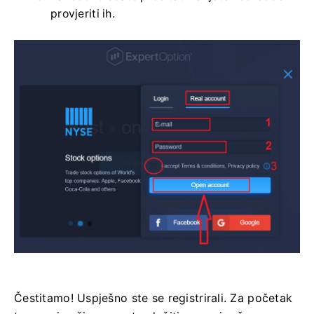
provjeriti ih.
Čestitamo! Uspješno ste se registrirali. Za početak