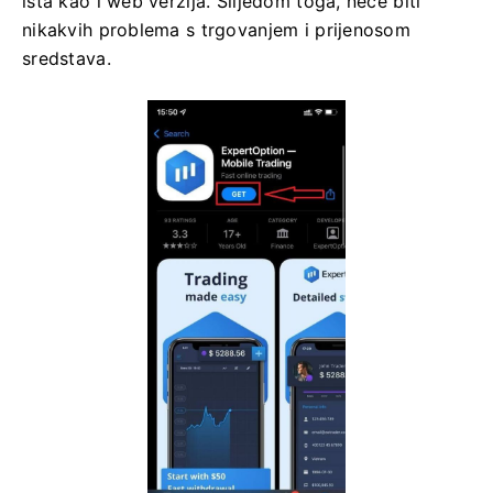
ista kao i web verzija. Slijedom toga, neće biti
nikakvih problema s trgovanjem i prijenosom
sredstava.