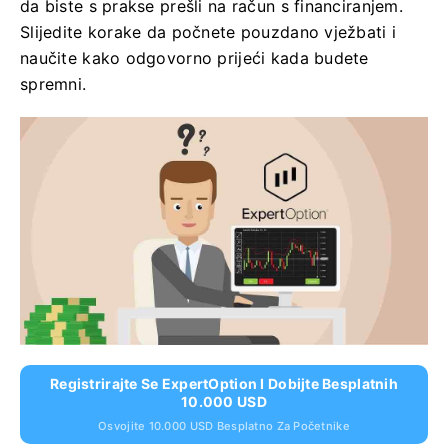
da biste s prakse prešli na račun s financiranjem.
Slijedite korake da počnete pouzdano vježbati i
naučite kako odgovorno prijeći kada budete
spremni.
Registrirajte Se ExpertOption I Dobijte Besplatnih
10.000 USD
Osvojite 10.000 USD Besplatno Za Početnike