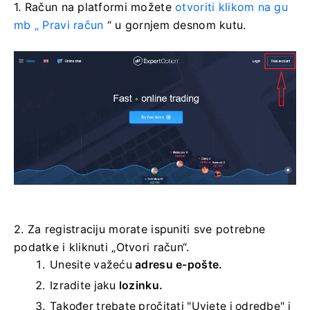
1. Račun na platformi
možete
otvoriti klikom na gu
mb „
Pravi račun
“ u gornjem desnom kutu.
2. Za registraciju morate ispuniti sve potrebne
podatke i kliknuti „Otvori račun“.
Unesite važeću
adresu e-pošte.
Izradite jaku
lozinku.
Također trebate pročitati "Uvjete i odredbe" i