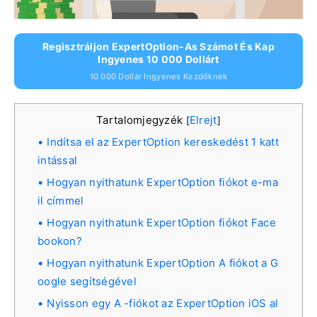
Regisztráljon ExpertOption-As Számot És Kap
Ingyenes 10 000 Dollárt
10 000 Dollár Ingyenes Kezdőknek
Tartalomjegyzék
Elrejt
[
]
Indítsa el az ExpertOption kereskedést 1 katt
intással
Hogyan nyithatunk ExpertOption fiókot e-ma
il címmel
Hogyan nyithatunk ExpertOption fiókot Face
bookon?
Hogyan nyithatunk ExpertOption A fiókot a G
oogle segítségével
Nyisson egy A -fiókot az ExpertOption iOS al