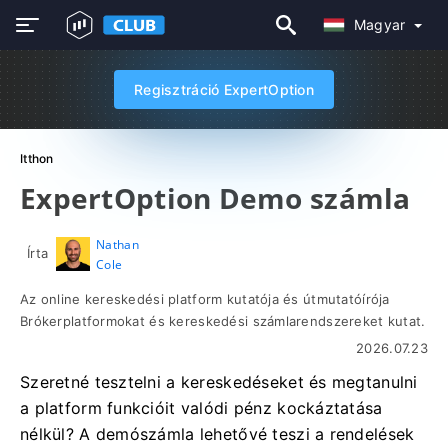
Magyar
Regisztráció ExpertOption
Itthon
ExpertOption Demo számla
Nathan
Írta
Cole
Az online kereskedési platform kutatója és útmutatóírója
Brókerplatformokat és kereskedési számlarendszereket kutat.
2026.07.23
Szeretné tesztelni a kereskedéseket és megtanulni
a platform funkcióit valódi pénz kockáztatása
nélkül? A demószámla lehetővé teszi a rendelések