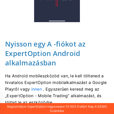
Nyisson egy A
-fiókot az
ExpertOption Android
alkalmazásban
Ha Android mobileszközöd van, le kell töltened a
hivatalos ExpertOption mobilalkalmazást a Google
Playről vagy
innen
. Egyszerűen keresd meg az
„ExpertOption - Mobile Trading” alkalmazást, és
töltsd le az eszközödre.
Regisztráljon ExpertOption Ingyenesen 10 000 Dollárt Kap A DEMO
Számlára