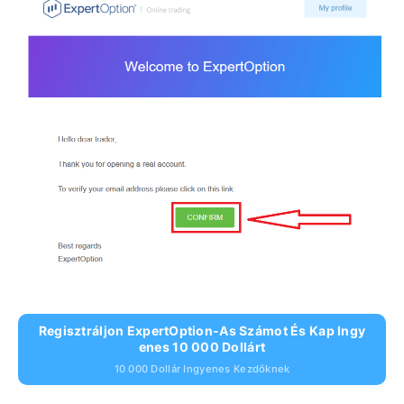
Regisztráljon ExpertOption-As Számot És Kap Ingy
Enes 10 000 Dollárt
10 000 Dollár Ingyenes Kezdőknek