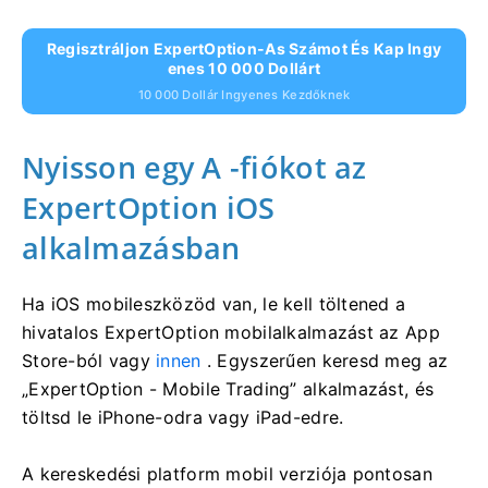
Regisztráljon ExpertOption-As Számot És Kap Ingy
Enes 10 000 Dollárt
10 000 Dollár Ingyenes Kezdőknek
Nyisson egy A
-fiókot az
ExpertOption iOS
alkalmazásban
Ha iOS mobileszközöd van, le kell töltened a
hivatalos ExpertOption mobilalkalmazást az App
Store-ból vagy
innen
. Egyszerűen keresd meg az
„ExpertOption - Mobile Trading” alkalmazást, és
töltsd le iPhone-odra vagy iPad-edre.
A kereskedési platform mobil verziója pontosan