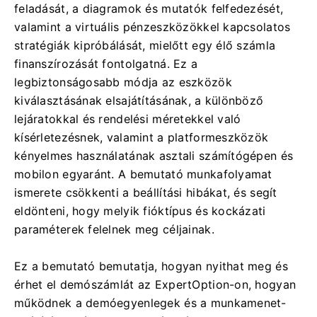
feladását, a diagramok és mutatók felfedezését,
valamint a virtuális pénzeszközökkel kapcsolatos
stratégiák kipróbálását, mielőtt egy élő számla
finanszírozását fontolgatná. Ez a
legbiztonságosabb módja az eszközök
kiválasztásának elsajátításának, a különböző
lejáratokkal és rendelési méretekkel való
kísérletezésnek, valamint a platformeszközök
kényelmes használatának asztali számítógépen és
mobilon egyaránt. A bemutató munkafolyamat
ismerete csökkenti a beállítási hibákat, és segít
eldönteni, hogy melyik fióktípus és kockázati
paraméterek felelnek meg céljainak.
Ez a bemutató bemutatja, hogyan nyithat meg és
érhet el demószámlát az ExpertOption-on, hogyan
működnek a demóegyenlegek és a munkamenet-