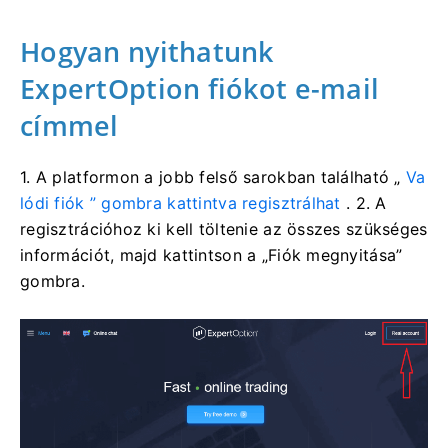
Hogyan nyithatunk
ExpertOption fiókot e-mail
címmel
1.
A platformon
a jobb felső sarokban található „
Va
lódi fiók ” gombra kattintva
regisztrálhat
. 2. A
regisztrációhoz ki kell töltenie az összes szükséges
információt, majd kattintson a „Fiók megnyitása”
gombra.