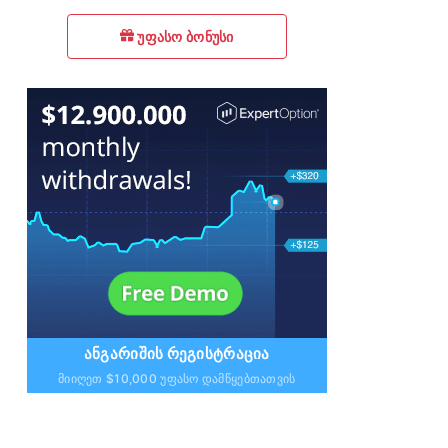
უფასო ბონუსი
ᲐᲜᲒᲐᲠᲘᲨᲘᲡ ᲠᲔᲒᲘᲡᲢᲠᲐᲪᲘᲐ
Მიიღეთ $10,000 Უფასო Დამწყებთათვის