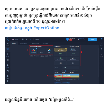
សូមអបអរសាទរ! អ្នកបានចុះឈ្មោះដោយជោគជ័យ។ ដើម្បីចាប់ផ្តើម
ការជួញដូរផ្ទាល់ អ្នកត្រូវធ្វើការវិនិយោគនៅក្នុងគណនីរបស់អ្នក
(ប្រាក់កក់អប្បបរមាគឺ 10 ដុល្លារអាមេរិក)។
របៀបដាក់ប្រាក់ក្នុង ExpertOption
បញ្ចូលទិន្នន័យកាត ហើយចុច "បន្ថែមមូលនិធិ..."