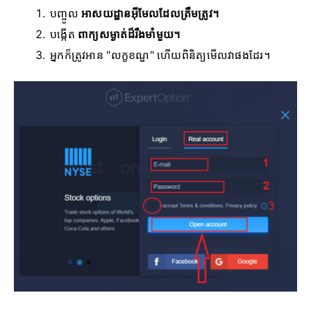
បញ្ចូល
អាសយដ្ឋានអ៊ីមែលដែលត្រឹមត្រូវ។
បង្កើត
ពាក្យសម្ងាត់ដ៏រឹងមាំមួយ។
អ្នកក៏ត្រូវអាន "លក្ខខណ្ឌ" ហើយពិនិត្យមើលវាផងដែរ។