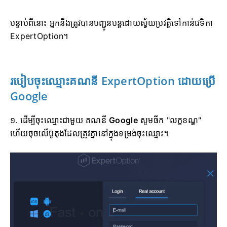
បន្ទាប់ពីនោះ អ្នកនឹងត្រូវបានបញ្ជូនបន្តដោយស្វ័យប្រវត្តិទៅកាន់វេទិកា
ExpertOption។
របៀបចុះឈ្មោះគណនី ExpertOption ដោយប្រើ
Google
១. ដើម្បីចុះឈ្មោះជាមួយ គណនី
Google
សូមធីក "លក្ខខណ្ឌ"
ហើយចុចលើប៊ូតុងដែលត្រូវគ្នានៅក្នុងទម្រង់ចុះឈ្មោះ។