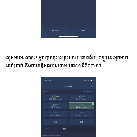
សូមអបអរសាទរ! អ្នកបានចុះឈ្មោះដោយជោគជ័យ ឥឡូវនេះអ្នកអាច
ដាក់ប្រាក់ និងចាប់ផ្តើមជួញដូរជាមួយគណនីពិតបាន។