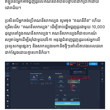
ឥឡូវនេះអ្នកអាចជួញដូរលើគណនីពិតបានបន្ទាប់ពីដាក់ប្រាក់ដោយ
ជោគជ័យ។
ប្រសិនបើអ្នកចង់ប្រើគណនីសាកល្បង សូមចុច "គណនីពិត" ហើយ
ជ្រើសរើស "គណនីសាកល្បង" ដើម្បីចាប់ផ្តើមជួញដូរជាមួយ 10,000
ដុល្លារនៅក្នុងគណនីសាកល្បង។ គណនីសាកល្បងគឺជាឧបករណ៍
សម្រាប់អ្នកដើម្បីស៊ាំជាមួយវេទិកា អនុវត្តជំនាញជួញដូររបស់អ្នកលើ
ទ្រព្យសកម្មផ្សេងៗ និងសាកល្បងមេកានិចថ្មីៗនៅលើតារាងពេលវេលា
ជាក់ស្តែងដោយគ្មានហានិភ័យ។