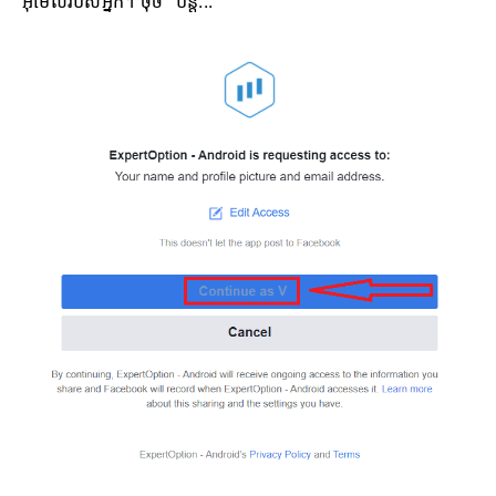
អ៊ីមែលរបស់អ្នក។ ចុច "បន្ត..."