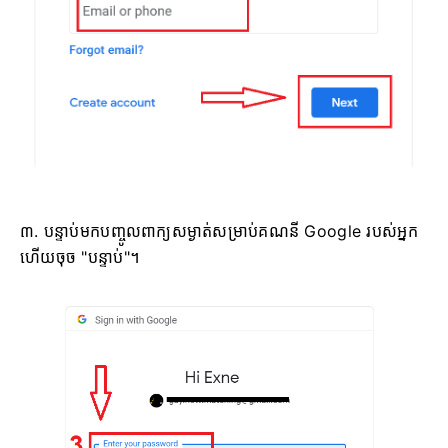
៣. បន្ទាប់មកបញ្ចូលពាក្យសម្ងាត់សម្រាប់គណនី Google របស់អ្នក
ហើយចុច "បន្ទាប់"។