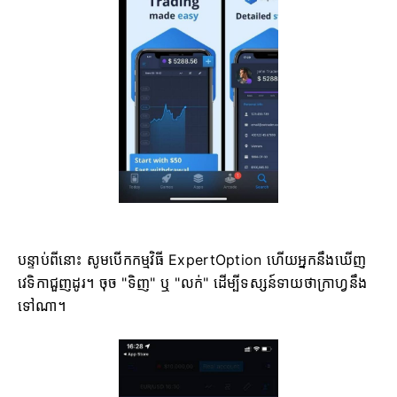
បន្ទាប់ពីនោះ សូមបើកកម្មវិធី ExpertOption ហើយអ្នកនឹងឃើញ
វេទិកាជួញដូរ។ ចុច "ទិញ" ឬ "លក់" ដើម្បីទស្សន៍ទាយថាក្រាហ្វនឹង
ទៅណា។