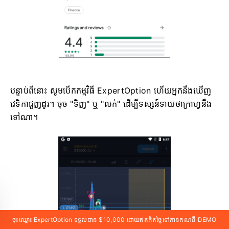
បន្ទាប់ពីនោះ សូមបើកកម្មវិធី ExpertOption ហើយអ្នកនឹងឃើញ
វេទិកាជួញដូរ។ ចុច "ទិញ" ឬ "លក់" ដើម្បីទស្សន៍ទាយថាក្រាហ្វនឹង
ទៅណា។
ចុះឈ្មោះ ExpertOption ទទួលបាន $10,000 ដោយឥតគិតថ្លៃទៅកាន់គណនី DEMO