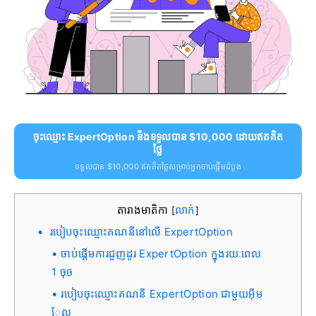
ចុះឈ្មោះ ExpertOption និងទទួលបាន $10,000 ដោយឥតគិត
ថ្លៃ
ទទួលបាន $10,000 ឥតគិតថ្លៃសម្រាប់អ្នកចាប់ផ្តើមដំបូង
តារាងមាតិកា
លាក់
[
]
របៀបចុះឈ្មោះគណនីនៅលើ ExpertOption
ចាប់ផ្តើមការជួញដូរ ExpertOption ក្នុងរយៈពេល
1 ចុច
របៀបចុះឈ្មោះគណនី ExpertOption ជាមួយអ៊ីម
ែល