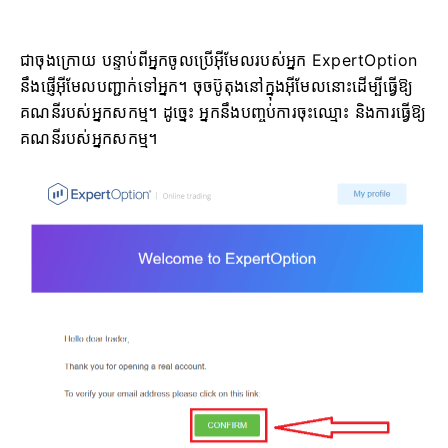
ជាចុងក្រោយ បន្ទាប់ពីអ្នកចូលប្រើអ៊ីមែលរបស់អ្នក ExpertOption
នឹងផ្ញើអ៊ីមែលបញ្ជាក់ទៅអ្នក។ ចុចប៊ូតុងនៅក្នុងអ៊ីមែលនោះដើម្បីធ្វើឱ្យ
គណនីរបស់អ្នកសកម្ម។ ដូច្នេះ អ្នកនឹងបញ្ចប់ការចុះឈ្មោះ និងការធ្វើឱ្យ
គណនីរបស់អ្នកសកម្ម។