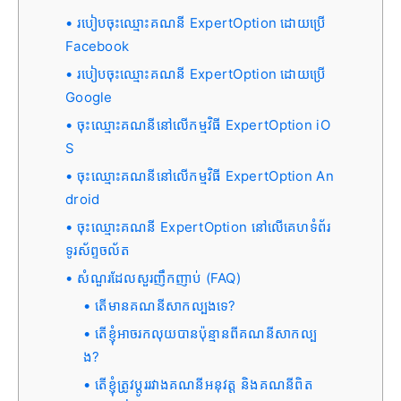
របៀបចុះឈ្មោះគណនី ExpertOption ដោយប្រើ
Facebook
របៀបចុះឈ្មោះគណនី ExpertOption ដោយប្រើ
Google
ចុះឈ្មោះគណនីនៅលើកម្មវិធី ExpertOption iO
S
ចុះឈ្មោះគណនីនៅលើកម្មវិធី ExpertOption An
droid
ចុះឈ្មោះគណនី ExpertOption នៅលើគេហទំព័រ
ទូរស័ព្ទចល័ត
សំណួរដែលសួរញឹកញាប់ (FAQ)
តើមានគណនីសាកល្បងទេ?
តើខ្ញុំអាចរកលុយបានប៉ុន្មានពីគណនីសាកល្ប
ង?
តើខ្ញុំត្រូវប្តូររវាងគណនីអនុវត្ត និងគណនីពិត