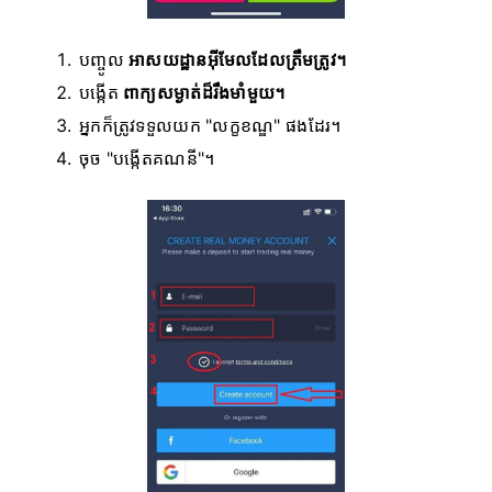
បញ្ចូល
អាសយដ្ឋានអ៊ីមែលដែលត្រឹមត្រូវ។
បង្កើត
ពាក្យសម្ងាត់ដ៏រឹងមាំមួយ។
អ្នកក៏ត្រូវទទួលយក "លក្ខខណ្ឌ" ផងដែរ។
ចុច "បង្កើតគណនី"។