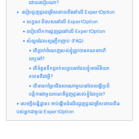
ដោយរបៀបណា?
របៀបជួញដូរជម្រើសគោលពីរនៅលើ ExpertOption
លក្ខណៈពិសេសនៅលើ ExpertOption
របៀបបើកការជួញដូរនៅលើ ExpertOption
សំណួរដែលសួរញឹកញាប់ (FAQ)
តើប្រាក់ចំណេញរបស់ខ្ញុំត្រូវបានគណនាហើ
យឬនៅ?
តើចំនួនទឹកប្រាក់អប្បបរមាដែលខ្ញុំអាចវិនិយោ
គបានគឺជាអ្វី?
តើមានកម្រៃជើងសារណាមួយនៅពេលធ្វើប្រតិ
បត្តិការជាមួយគណនីជួញដូររបស់ខ្ញុំដែរឬទេ?
សេចក្តីសន្និដ្ឋាន៖ ចាប់ផ្តើមដំណើរជួញដូរជម្រើសគោលពីររ
បស់អ្នកជាមួយ ExpertOption