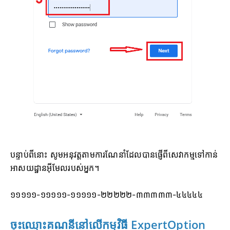
បន្ទាប់ពីនោះ សូមអនុវត្តតាមការណែនាំដែលបានផ្ញើពីសេវាកម្មទៅកាន់
អាសយដ្ឋានអ៊ីមែលរបស់អ្នក។
១១១១១-១១១១១-១១១១១-២២២២២-៣៣៣៣៣-៤៤៤៤៤
ចុះឈ្មោះគណនីនៅលើកម្មវិធី ExpertOption