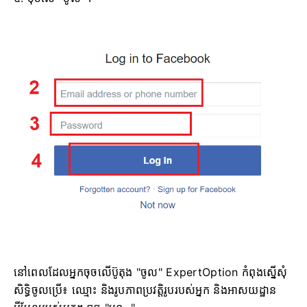
នៅពេលដែលអ្នកចុចលើប៊ូតុង "ចូល" ExpertOption កំពុងស្នើសុំ
សិទ្ធិចូលប្រើ៖ ឈ្មោះ និងរូបភាពប្រវត្តិរូបរបស់អ្នក និងអាសយដ្ឋាន