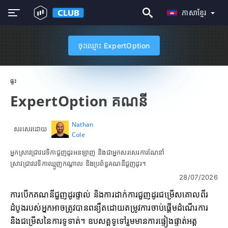
ភាសាខ្មែរ
ចុះឈ្មោះ ExpertOption
ផ្ទះ
ExpertOption គណនី
Nathan
សរសេរដោយ
Cole
អ្នកស្រាវជ្រាវវេទិកាជួញដូរអនឡាញ និងជាអ្នកសរសេរការណែនាំ
ស្រាវជ្រាវវេទិកាឈ្មួញកណ្តាល និងប្រព័ន្ធគណនីជួញដូរ។
28/07/2026
ការបើកគណនីជួញដូរផ្ទាល់ និងការដាក់ការជួញដូរជម្រើសគោលពីរ
ដំបូងរបស់អ្នកអាចត្រូវបានពន្យឺតដោយតម្រូវការចាប់ផ្តើមដំណើរការ
និងជម្រើសនៃការទូទាត់។ ឧបសគ្គទូទៅរួមមានការផ្ទៀងផ្ទាត់អត្ត