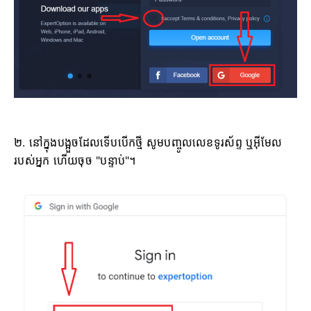
២. នៅក្នុងបង្អួចដែលទើបបើកថ្មី សូមបញ្ចូលលេខទូរស័ព្ទ ឬអ៊ីមែល
របស់អ្នក ហើយចុច "បន្ទាប់"។