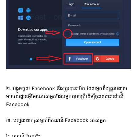
២. បង្អួចចូល Facebook នឹងត្រូវបានបើក ដែលអ្នកនឹងត្រូវបញ្ចូល
អាសយដ្ឋានអ៊ីមែលរបស់អ្នកដែលអ្នកបានប្រើដើម្បីចុះឈ្មោះនៅលើ
Facebook
៣. បញ្ចូលពាក្យសម្ងាត់ពីគណនី Facebook របស់អ្នក
៤. ចុចលើ "ចូល"។