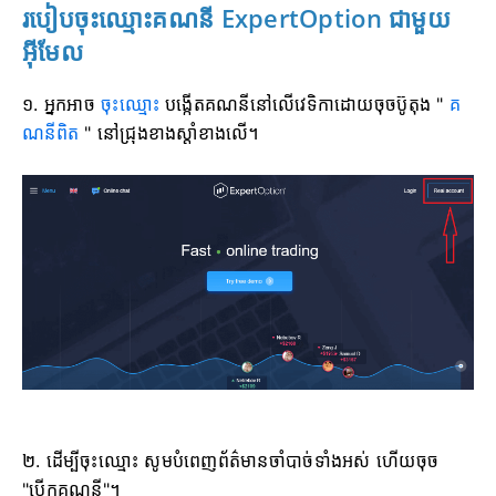
របៀបចុះឈ្មោះគណនី ExpertOption ជាមួយ
អ៊ីមែល
១. អ្នកអាច
ចុះឈ្មោះ
បង្កើតគណនីនៅលើវេទិកាដោយចុចប៊ូតុង "
គ
ណនីពិត
" នៅជ្រុងខាងស្តាំខាងលើ។
២. ដើម្បីចុះឈ្មោះ សូមបំពេញព័ត៌មានចាំបាច់ទាំងអស់ ហើយចុច
"បើកគណនី"។