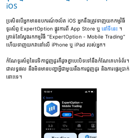
iOS
ប្រសិនបើអ្នកមានឧបករណ៍ចល័ត iOS អ្នកនឹងត្រូវទាញយកកម្មវិធី
ទូរស័ព្ទ ExpertOption ផ្លូវការពី App Store ឬ
នៅទីនេះ
។
គ្រាន់តែស្វែងរកកម្មវិធី “ExpertOption - Mobile Trading”
ហើយទាញយកវានៅលើ iPhone ឬ iPad របស់អ្នក។
កំណែទូរស័ព្ទនៃវេទិកាជួញដូរគឺដូចគ្នាបេះបិទទៅនឹងកំណែគេហទំព័រ។
ជាលទ្ធផល នឹងមិនមានបញ្ហាអ្វីជាមួយនឹងការជួញដូរ និងការផ្ទេរប្រាក់
នោះទេ។