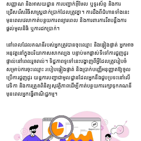
សញ្ញាណ និងអាសយដ្ឋាន ការបញ្ជាក់អ៊ីមែល ឬទូរស័ព្ទ និងការ
ជ្រើសរើសវិធីសាស្ត្រដាក់ប្រាក់ដែលត្រូវគ្នា។ ការដឹងពីជំហានទាំងនេះ
មុនពេលវេលាកាត់បន្ថយការពន្យារពេល និងការពារការរឹតបន្តឹងការ
ផ្តល់មូលនិធិ ឬការដកប្រាក់។
នៅពេលដែលគណនីរបស់អ្នកត្រូវបានចុះឈ្មោះ និងផ្ទៀងផ្ទាត់ អ្នកអាច
អនុវត្តនៅក្នុងបរិយាកាសសាកល្បង បន្ទាប់មកផ្លាស់ទីទៅការជួញដូរ
ផ្ទាល់នៅពេលរួចរាល់។ ទិដ្ឋភាពទូទៅនេះបង្ហាញពីអ្វីដែលត្រូវរៀបចំ
សម្រាប់ការចុះឈ្មោះ របៀបផ្ទៀងផ្ទាត់ និងប្រាក់បញ្ញើអនុញ្ញាតឱ្យចូល
ប្រើការជួញដូរ យន្តការបញ្ជាជាមូលដ្ឋានដែលអ្នកនឹងជួបប្រទះនៅលើ
វេទិកា និងការត្រួតពិនិត្យសុវត្ថិភាពដើម្បីកាត់បន្ថយការរក្សាទុកគណនី
មុនពេលអ្នកធ្វើពាណិជ្ជកម្ម។