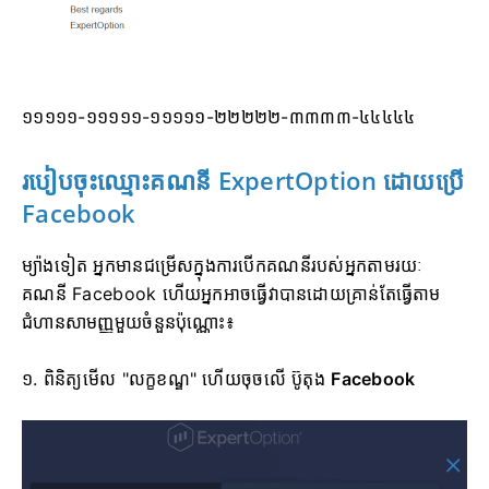
១១១១១-១១១១១-១១១១១-២២២២២-៣៣៣៣-៤៤៤៤៤
របៀបចុះឈ្មោះគណនី ExpertOption ដោយប្រើ
Facebook
ម្យ៉ាងទៀត អ្នកមានជម្រើសក្នុងការបើកគណនីរបស់អ្នកតាមរយៈ
គណនី Facebook ហើយអ្នកអាចធ្វើវាបានដោយគ្រាន់តែធ្វើតាម
ជំហានសាមញ្ញមួយចំនួនប៉ុណ្ណោះ៖
១. ពិនិត្យមើល "លក្ខខណ្ឌ" ហើយចុចលើ
ប៊ូតុង
Facebook