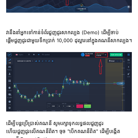
វានឹងនាំអ្នកទៅកាន់ទំព័រជួញដូរសាកល្បង (Demo) ដើម្បីចាប់
ផ្តើមជួញដូរជាមួយទឹកប្រាក់ 10,000 ដុល្លារនៅក្នុងគណនីសាកល្បង។
ដើម្បីបន្តប្រើប្រាស់គណនី សូមរក្សាទុកលទ្ធផលជួញដូរ
ហើយជួញដូរលើគណនីពិត។ ចុច "បើកគណនីពិត" ដើម្បីបង្កើត