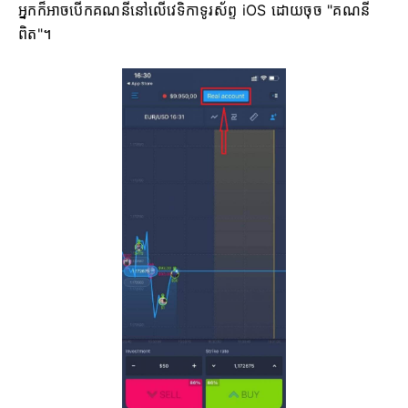
អ្នកក៏អាចបើកគណនីនៅលើវេទិកាទូរស័ព្ទ iOS ដោយចុច "គណនី
ពិត"។