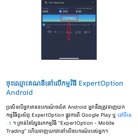
ចុះឈ្មោះគណនីនៅលើកម្មវិធី ExpertOption
Android
ប្រសិនបើអ្នកមានឧបករណ៍ចល័ត Android អ្នកនឹងត្រូវទាញយក
កម្មវិធីទូរស័ព្ទ ExpertOption ផ្លូវការពី Google Play ឬ
នៅទីនេ
ះ
។ គ្រាន់តែស្វែងរកកម្មវិធី “ExpertOption - Mobile
Trading” ហើយទាញយកវានៅលើឧបករណ៍របស់អ្នក។