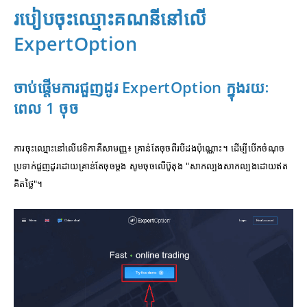
របៀបចុះឈ្មោះគណនីនៅលើ
ExpertOption
ចាប់ផ្តើមការជួញដូរ ExpertOption ក្នុងរយៈ
ពេល 1 ចុច
ការចុះឈ្មោះនៅលើវេទិកាគឺសាមញ្ញ៖ គ្រាន់តែចុចពីរបីដងប៉ុណ្ណោះ។ ដើម្បីបើកចំណុច
ប្រទាក់ជួញដូរដោយគ្រាន់តែចុចម្តង សូមចុចលើប៊ូតុង "សាកល្បងសាកល្បងដោយឥត
គិតថ្លៃ"។