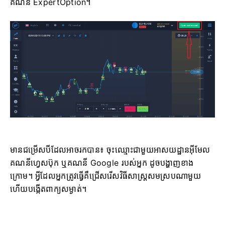
គណនី ExpertOption។
មានជម្រើសបីដែលអាចរកបាន៖ ចុះឈ្មោះជាមួយអាសយដ្ឋានអ៊ីមែល
គណនីហ្វេសប៊ុក ឬគណនី Google របស់អ្នក ដូចបង្ហាញខាង
ក្រោម។ អ្វីដែលអ្នកត្រូវធ្វើគឺជ្រើសរើសវិធីសាស្ត្រសមស្របណាមួយ
ហើយបង្កើតពាក្យសម្ងាត់។