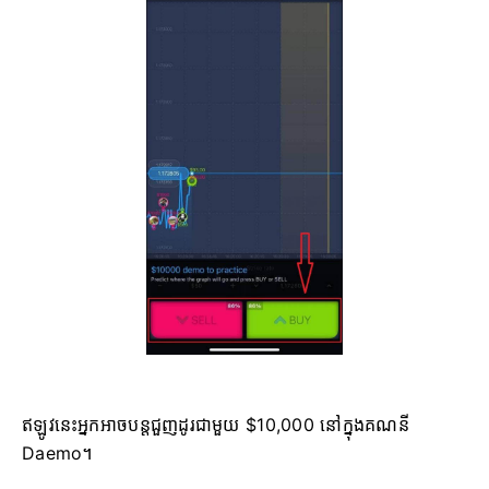
ឥឡូវនេះអ្នកអាចបន្តជួញដូរជាមួយ $10,000 នៅក្នុងគណនី
Daemo។