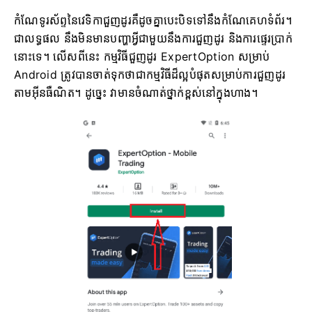
កំណែទូរស័ព្ទនៃវេទិកាជួញដូរគឺដូចគ្នាបេះបិទទៅនឹងកំណែគេហទំព័រ។
ជាលទ្ធផល នឹងមិនមានបញ្ហាអ្វីជាមួយនឹងការជួញដូរ និងការផ្ទេរប្រាក់
នោះទេ។ លើសពីនេះ កម្មវិធីជួញដូរ ExpertOption សម្រាប់
Android ត្រូវបានចាត់ទុកថាជាកម្មវិធីដ៏ល្អបំផុតសម្រាប់ការជួញដូរ
តាមអ៊ីនធឺណិត។ ដូច្នេះ វាមានចំណាត់ថ្នាក់ខ្ពស់នៅក្នុងហាង។