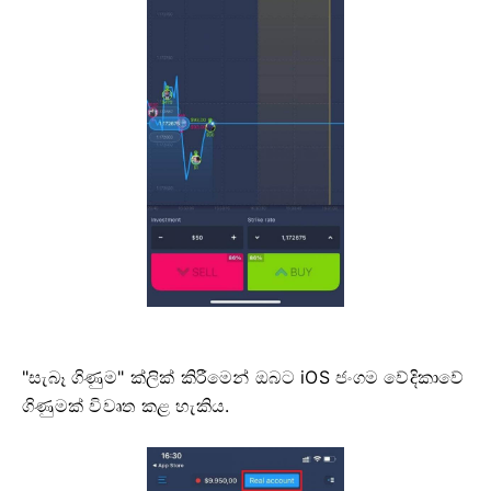
"සැබෑ ගිණුම" ක්ලික් කිරීමෙන් ඔබට iOS ජංගම වේදිකාවේ
ගිණුමක් විවෘත කළ හැකිය.