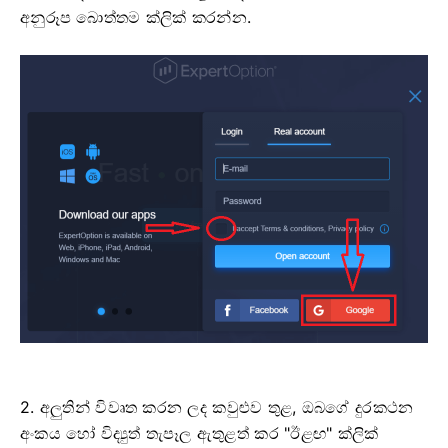
අනුරූප බොත්තම ක්ලික් කරන්න.
2. අලුතින් විවෘත කරන ලද කවුළුව තුළ, ඔබගේ දුරකථන
අංකය හෝ විද්‍යුත් තැපෑල ඇතුළත් කර "ඊළඟ" ක්ලික්