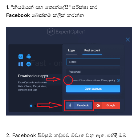
1. "නියමයන් සහ කොන්දේසි" පරීක්ෂා කර
Facebook
බොත්තම ක්ලික් කරන්න
2. Facebook පිවිසුම් කවුළුව විවෘත වනු ඇත, එහිදී ඔබ