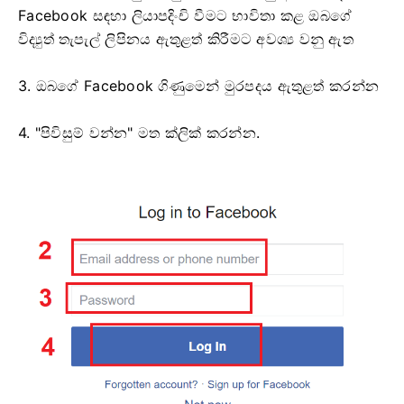
Facebook සඳහා ලියාපදිංචි වීමට භාවිතා කළ ඔබගේ
විද්‍යුත් තැපැල් ලිපිනය ඇතුළත් කිරීමට අවශ්‍ය වනු ඇත
3. ඔබගේ Facebook ගිණුමෙන් මුරපදය ඇතුළත් කරන්න
4. "පිවිසුම් වන්න" මත ක්ලික් කරන්න.