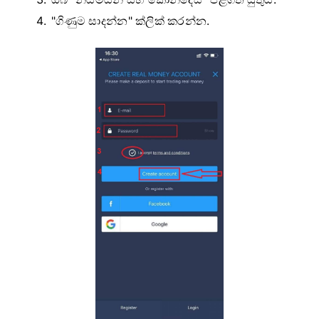
"ගිණුම සාදන්න" ක්ලික් කරන්න.