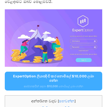
වෙළඳාමට ඔබව පොළඹවයි.
ExpertOption ලියාපදිංචි කර නොමිලේ $10,000 ලබා
ගන්න
ආරම්භකයින් සඳහා $10,000 නොමිලේ ලබා ගන්න
අන්තර්ගත වගුව
සඟවන්න
[
]