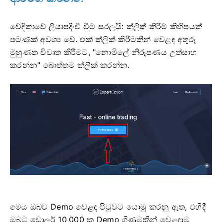
වේදිකාවේ ලියාපදිංචි වීම සරලයි: ක්ලික් කිරීම් කිහිපයක්
පමණක් අවශ්‍ය වේ. එක් ක්ලික් කිරීමකින් වෙළඳ අතුරු
මුහුණත විවෘත කිරීමට, "නොමිලේ නිරූපණය උත්සාහ
කරන්න" බොත්තම ක්ලික් කරන්න.
මෙය ඔබව Demo වෙළඳ පිටුවට යොමු කරනු ඇත, එහිදී
ඔබට ඩොලර් 10,000 ක Demo ගිණුමකින් වෙළඳාම