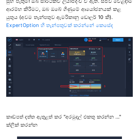
සුභ පැතුම්! ඔබ සාර්ථකව ලියාපදිංචි වී ඇත. සජීවී වෙළඳාම
ආරම්භ කිරීමට, ඔබ ඔබේ ගිණුමේ ආයෝජනයක් කළ
යුතුය (අවම තැන්පතුව ඇමරිකානු ඩොලර් 10 කි).
ExpertOption හි තැන්පතුවක් කරන්නේ කෙසේද
කාඩ්පත් දත්ත ඇතුළත් කර "අරමුදල් එකතු කරන්න ..."
ක්ලික් කරන්න