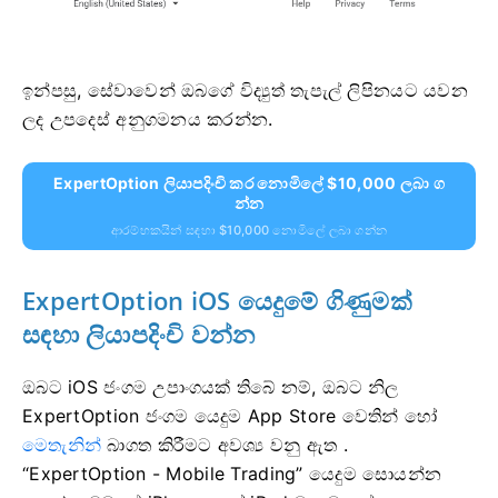
ඉන්පසු, සේවාවෙන් ඔබගේ විද්‍යුත් තැපැල් ලිපිනයට යවන
ලද උපදෙස් අනුගමනය කරන්න.
ExpertOption ලියාපදිංචි කර නොමිලේ $10,000 ලබා ග
න්න
ආරම්භකයින් සඳහා $10,000 නොමිලේ ලබා ගන්න
ExpertOption iOS යෙදුමේ ගිණුමක්
සඳහා ලියාපදිංචි වන්න
ඔබට iOS ජංගම උපාංගයක් තිබේ නම්, ඔබට නිල
ExpertOption ජංගම යෙදුම App Store වෙතින් හෝ
මෙතැනින්
බාගත කිරීමට අවශ්‍ය වනු ඇත .
“ExpertOption - Mobile Trading” යෙදුම සොයන්න