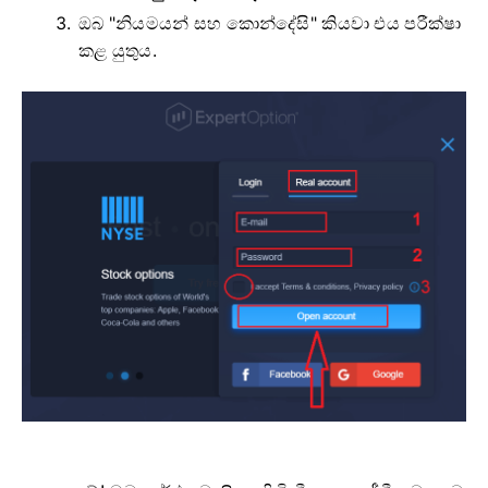
ඔබ "නියමයන් සහ කොන්දේසි" කියවා එය පරීක්ෂා
කළ යුතුය.