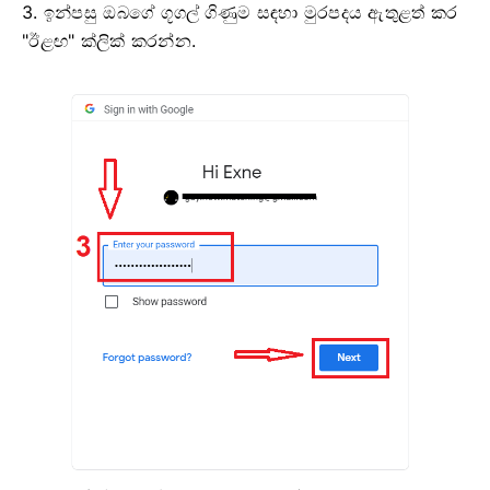
3. ඉන්පසු ඔබගේ ගූගල් ගිණුම සඳහා මුරපදය ඇතුළත් කර
"ඊළඟ" ක්ලික් කරන්න.