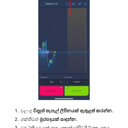
වලංගු
විද්‍යුත් තැපැල් ලිපිනයක් ඇතුළත් කරන්න.
ශක්තිමත්
මුරපදයක් සාදන්න.
ඔබ "නියමයන් සහ කොන්දේසි" පිළිගත යුතුය.