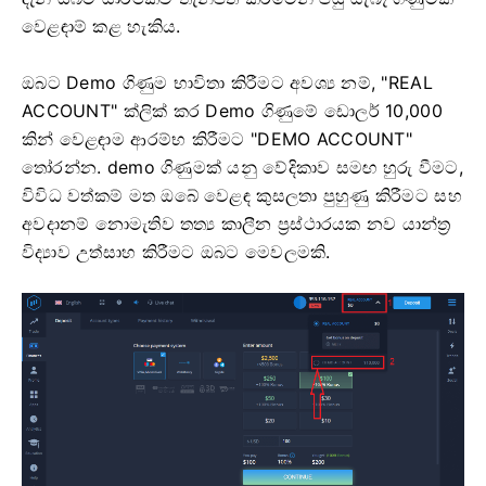
වෙළඳාම් කළ හැකිය.
ඔබට Demo ගිණුම භාවිතා කිරීමට අවශ්‍ය නම්, "REAL
ACCOUNT" ක්ලික් කර Demo ගිණුමේ ඩොලර් 10,000
කින් වෙළඳාම ආරම්භ කිරීමට "DEMO ACCOUNT"
තෝරන්න. demo ගිණුමක් යනු වේදිකාව සමඟ හුරු වීමට,
විවිධ වත්කම් මත ඔබේ වෙළඳ කුසලතා පුහුණු කිරීමට සහ
අවදානම් නොමැතිව තත්‍ය කාලීන ප්‍රස්ථාරයක නව යාන්ත්‍ර
විද්‍යාව උත්සාහ කිරීමට ඔබට මෙවලමකි.