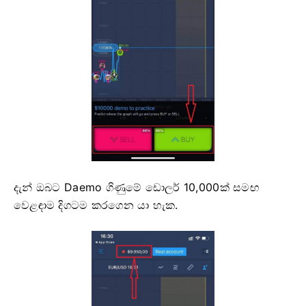
දැන් ඔබට Daemo ගිණුමේ ඩොලර් 10,000ක් සමඟ
වෙළඳාම දිගටම කරගෙන යා හැක.