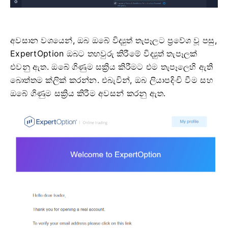
අවසාන වශයෙන්, ඔබ ඔබේ විද්‍යුත් තැපෑලට ප්‍රවේශ වූ පසු,
ExpertOption ඔබට තහවුරු කිරීමේ විද්‍යුත් තැපෑලක්
එවනු ඇත. ඔබේ ගිණුම සක්‍රිය කිරීමට එම තැපෑලෙහි ඇති
බොත්තම ක්ලික් කරන්න. එබැවින්, ඔබ ලියාපදිංචි වීම සහ
ඔබේ ගිණුම සක්‍රිය කිරීම අවසන් කරනු ඇත.