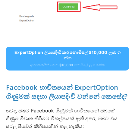
ExpertOption ලියාපදිංචි කර නොමිලේ $10,000 ලබා ග
න්න
ආරම්භකයින් සඳහා $10,000 නොමිලේ ලබා ගන්න
Facebook භාවිතයෙන් ExpertOption
ගිණුමක් සඳහා ලියාපදිංචි වන්නේ කෙසේද?
තවද, ඔබට Facebook ගිණුමක් භාවිතයෙන් ඔබගේ
ගිණුම විවෘත කිරීමට විකල්පයක් ඇති අතර, ඔබට එය
සරල පියවර කිහිපයකින් කළ හැකිය: