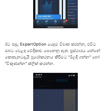
ඊට පසු, ExpertOption යෙදුම විවෘත කරන්න, එවිට
ඔබට වෙළඳ වේදිකාව පෙනෙනු ඇත. ප්‍රස්ථාරය යන්නේ
කොතැනටදැයි පුරෝකථනය කිරීමට "මිලදී ගන්න" හෝ
"විකුණන්න" ක්ලික් කරන්න.