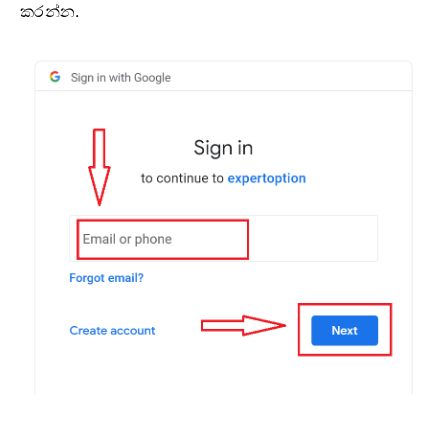
කරන්න.