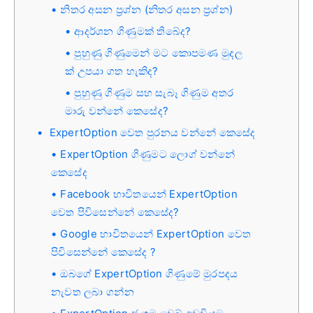
නිතර අසන ප්‍රශ්න (නිතර අසන ප්‍රශ්න)
ආදර්ශන ගිණුමක් තිබේද?
පුහුණු ගිණුමෙන් මට කොපමණ මුදල
ක් උපයා ගත හැකිද?
පුහුණු ගිණුම සහ සැබෑ ගිණුම අතර
මාරු වන්නේ කෙසේද?
ExpertOption වෙත පුරනය වන්නේ කෙසේද
ExpertOption ගිණුමට ලොග් වන්නේ
කෙසේද
Facebook භාවිතයෙන් ExpertOption
වෙත පිවිසෙන්නේ කෙසේද?
Google භාවිතයෙන් ExpertOption වෙත
පිවිසෙන්නේ කෙසේද ?
ඔබගේ ExpertOption ගිණුමේ මුරපදය
නැවත ලබා ගන්න