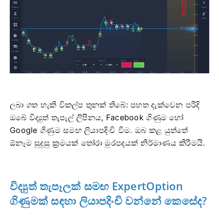
ලබා ගත හැකි විකල්ප තුනක් තිබේ: පහත දැක්වෙන පරිදි
ඔබේ විද්‍යුත් තැපැල් ලිපිනය, Facebook ගිණුම හෝ
Google ගිණුම සමඟ ලියාපදිංචි වීම. ඔබ කළ යුත්තේ
ඕනෑම සුදුසු ක්‍රමයක් තෝරා මුරපදයක් නිර්මාණය කිරීමයි.
විද්‍යුත් තැපෑලක් සමඟ ExpertOption
ගිණුමක් සඳහා ලියාපදිංචි වන්නේ කෙසේද?