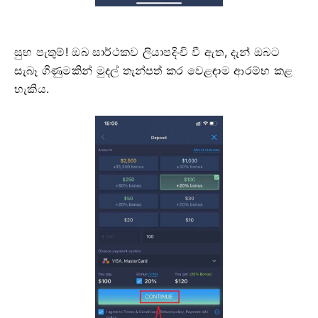
සුභ පැතුම්! ඔබ සාර්ථකව ලියාපදිංචි වී ඇත, දැන් ඔබට
සැබෑ ගිණුමකින් මුදල් තැන්පත් කර වෙළඳාම ආරම්භ කළ
හැකිය.