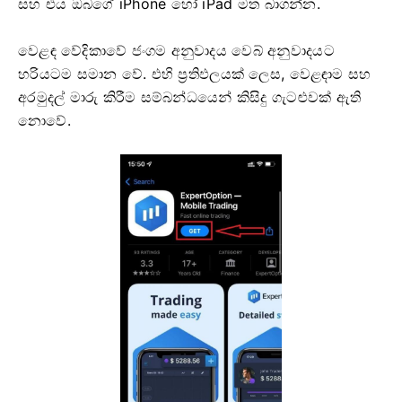
සහ එය ඔබගේ iPhone හෝ iPad මත බාගන්න.
වෙළඳ වේදිකාවේ ජංගම අනුවාදය වෙබ් අනුවාදයට
හරියටම සමාන වේ. එහි ප්‍රතිඵලයක් ලෙස, වෙළඳාම සහ
අරමුදල් මාරු කිරීම සම්බන්ධයෙන් කිසිදු ගැටළුවක් ඇති
නොවේ.