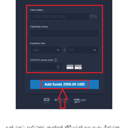
දැන් ඔබට සාර්ථකව තැන්පත් කිරීමෙන් පසු සැබෑ ගිණුමක