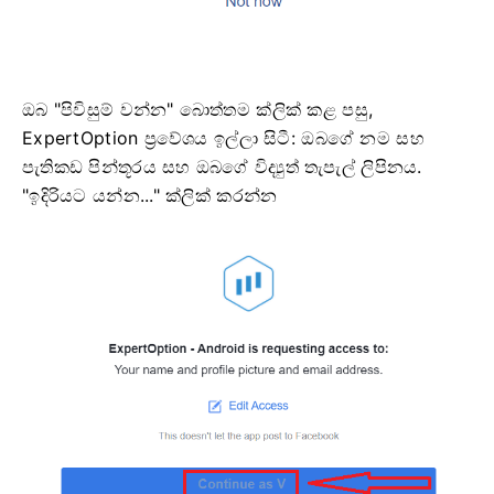
ඔබ "පිවිසුම් වන්න" බොත්තම ක්ලික් කළ පසු,
ExpertOption ප්‍රවේශය ඉල්ලා සිටී: ඔබගේ නම සහ
පැතිකඩ පින්තූරය සහ ඔබගේ විද්‍යුත් තැපැල් ලිපිනය.
"ඉදිරියට යන්න..." ක්ලික් කරන්න