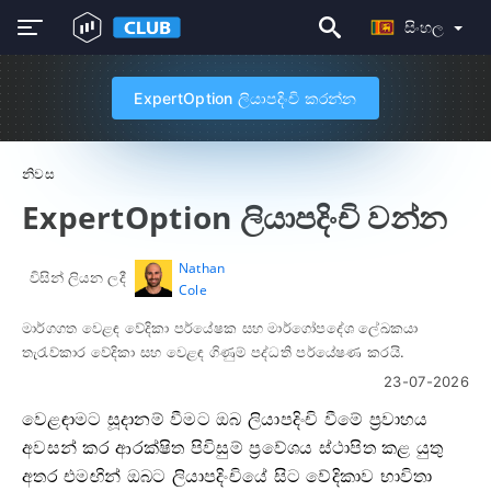
සිංහල
ExpertOption ලියාපදිංචි කරන්න
නිවස
ExpertOption ලියාපදිංචි වන්න
Nathan
විසින් ලියන ලදී
Cole
මාර්ගගත වෙළඳ වේදිකා පර්යේෂක සහ මාර්ගෝපදේශ ලේඛකයා
තැරැව්කාර වේදිකා සහ වෙළඳ ගිණුම් පද්ධති පර්යේෂණ කරයි.
23-07-2026
වෙළඳාමට සූදානම් වීමට ඔබ ලියාපදිංචි වීමේ ප්‍රවාහය
අවසන් කර ආරක්ෂිත පිවිසුම් ප්‍රවේශය ස්ථාපිත කළ යුතු
අතර එමඟින් ඔබට ලියාපදිංචියේ සිට වේදිකාව භාවිතා