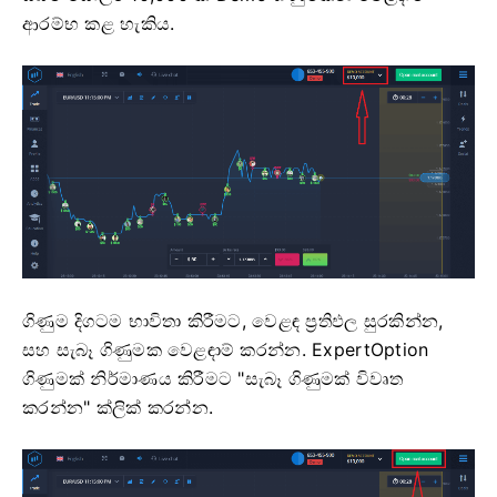
ආරම්භ කළ හැකිය.
ගිණුම දිගටම භාවිතා කිරීමට, වෙළඳ ප්‍රතිඵල සුරකින්න,
සහ සැබෑ ගිණුමක වෙළඳාම් කරන්න. ExpertOption
ගිණුමක් නිර්මාණය කිරීමට "සැබෑ ගිණුමක් විවෘත
කරන්න" ක්ලික් කරන්න.