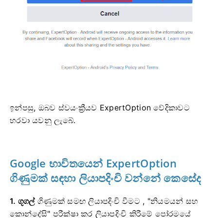
ඉන්පසු, ඔබව ස්වයංක්‍රීයව ExpertOption වේදිකාවට
හරවා යවනු ලැබේ.
Google භාවිතයෙන් ExpertOption
ගිණුමක් සඳහා ලියාපදිංචි වන්නේ කෙසේද
1. ගූගල්
ගිණුමක් සමඟ ලියාපදිංචි වීමට
, "නියමයන් සහ
කොන්දේසි" පරීක්ෂා කර ලියාපදිංචි කිරීමේ පෝරමයේ