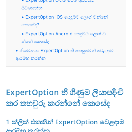
ExpertOption ජංගම වෙබ් අඩවියට
පිවිසෙන්න
ExpertOption iOS යෙදුමට ලොග් වන්නේ
කෙසේද?
ExpertOption Android යෙදුමට ලොග් ව
න්නේ කෙසේද
නිගමනය: ExpertOption හි පහසුවෙන් වෙළඳාම
ආරම්භ කරන්න
ExpertOption හි ගිණුම ලියාපදිංචි
කර තහවුරු කරන්නේ කෙසේද
1 ක්ලික් එකකින් ExpertOption වෙළඳාම
ආරම්භ කරන්න