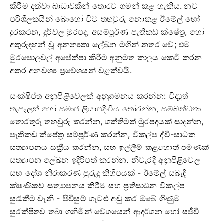
කිරීම දක්වා බාධාවකින් තොරව ගමන් කළ හැකිය. නව
පරිශීලකයින් බොහෝ විට තහවුරු නොකළ ඊමේල් හෝ
දුරකථන, දුර්වල මුරපද, අසම්පූර්ණ පැතිකඩ ක්ෂේත්‍ර, හෝ
අතුරුදහන් වූ අනන්‍යතා ලේඛන මගින් නතර වේ; එම
මුරපොලවල් අපේක්ෂා කිරීම අනුමත කාලය කෙටි කරන
අතර අනවශ්‍ය ප්‍රවේශයන් වළක්වයි.
සංක්ෂිප්ත අනුපිළිවෙලක් අනුගමනය කරන්න: විද්‍යුත්
තැපෑලක් හෝ සමාජ ලියාපදිංචිය තෝරන්න, සම්බන්ධතා
තොරතුරු තහවුරු කරන්න, ශක්තිමත් මුරපදයක් සාදන්න,
පැතිකඩ ක්ෂේත්‍ර සම්පූර්ණ කරන්න, විකල්ප ද්වි-සාධක
සත්‍යාපනය සක්‍රීය කරන්න, සහ ඉල්ලීම් කළහොත් පමණක්
සත්‍යාපන ලේඛන ඉදිරිපත් කරන්න. නිවැරදි අනුපිළිවෙල
සහ දෝශ නිරාකරණ පුරුදු කිහිපයක් - ඊමේල් සබැඳි
ක්ෂණිකව සත්‍යාපනය කිරීම සහ ප්‍රතිසාධන විකල්ප
සුරැකීම වැනි - පිවිසුම් ගැටළු අඩු කර ඔබේ ගිණුම
සුරක්ෂිතව තබා ගනිමින් වේගයෙන් ආදර්ශන හෝ සජීවී