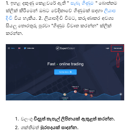
1. ඉහළ දකුණු කෙළවරේ ඇති "
සැබෑ ගිණුම
" බොත්තම
ක්ලික් කිරීමෙන් ඔබට
වේදිකාවේ ගිණුමක් සඳහා
ලියාප
දිංචි
විය හැකිය. 2. ලියාපදිංචි වීමට, කරුණාකර අවශ්‍ය
සියලු තොරතුරු පුරවා "ගිණුම විවෘත කරන්න" ක්ලික්
කරන්න.
වලංගු
විද්‍යුත් තැපැල් ලිපිනයක් ඇතුළත් කරන්න.
ශක්තිමත්
මුරපදයක් සාදන්න.