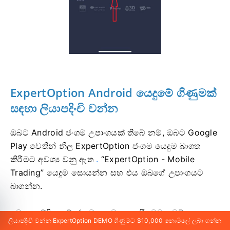
ExpertOption Android යෙදුමේ ගිණුමක්
සඳහා ලියාපදිංචි වන්න
ඔබට Android ජංගම උපාංගයක් තිබේ නම්, ඔබට Google
Play වෙතින් නිල ExpertOption ජංගම යෙදුම බාගත
කිරීමට අවශ්‍ය වනු ඇත
.
“ExpertOption - Mobile
Trading” යෙදුම සොයන්න සහ එය ඔබගේ උපාංගයට
බාගන්න.
වෙළඳ වේදිකාවේ ජංගම අනුවාදය හරියටම වෙබ්
ලියාපදිංචි වන්න ExpertOption DEMO ගිණුමට $10,000 නොමිලේ ලබා ගන්න
අනුවාදයට සමාන වේ. එහි ප්‍රතිඵලයක් ලෙස, වෙළඳාම සහ