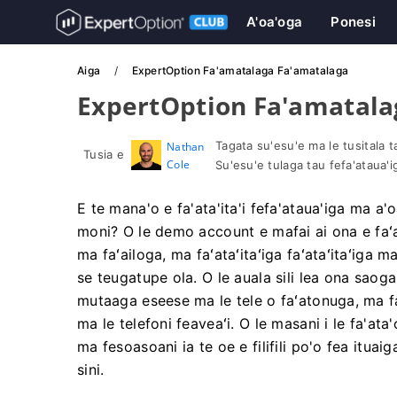
A'oa'oga
Ponesi
Aiga
ExpertOption Fa'amatalaga Fa'amatalaga
ExpertOption Fa'amatala
Tagata su'esu'e ma le tusitala ta'
Nathan
Tusia e
Cole
Su'esu'e tulaga tau fefa'ataua'i
E te mana'o e fa'ata'ita'i fefa'ataua'iga ma a
moni? O le demo account e mafai ai ona e faʻata
ma faʻailoga, ma faʻataʻitaʻiga faʻataʻitaʻiga m
se teugatupe ola. O le auala sili lea ona saogalem
mutaaga eseese ma le tele o faʻatonuga, ma fa
ma le telefoni feaveaʻi. O le masani i le fa'ata
ma fesoasoani ia te oe e filifili po'o fea itua
sini.