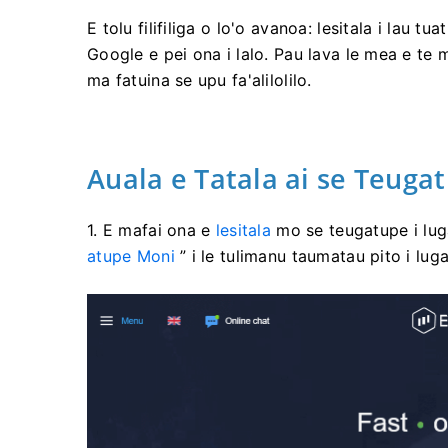
E tolu filifiliga o lo'o avanoa: lesitala i lau 
Google e pei ona i lalo. Pau lava le mea e te m
ma fatuina se upu fa'alilolilo.
Auala e Tatala ai se Teuga
1. E mafai ona e
lesitala
mo se teugatupe i luga 
atupe Moni
” i le tulimanu taumatau pito i luga