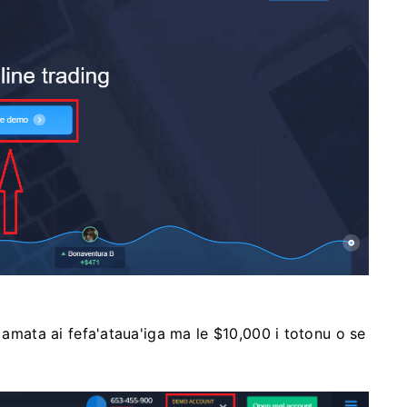
e amata ai fefa'ataua'iga ma le $10,000 i totonu o se