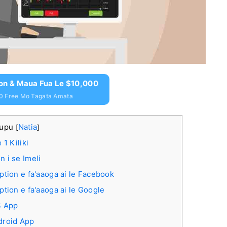
ion & Maua Fua Le $10,000
0 Free Mo Tagata Amata
aupu
Natia
[
]
 1 Kiliki
 i se Imeli
ption e fa'aaoga ai le Facebook
ption e fa'aaoga ai le Google
S App
ndroid App