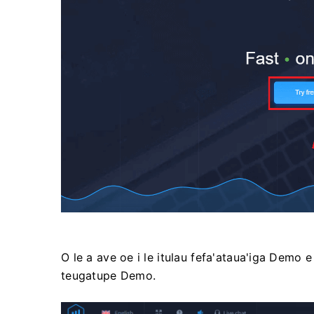
O le a ave oe i le itulau fefa'ataua'iga Demo 
teugatupe Demo.