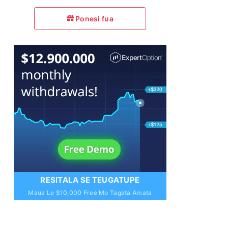
Ponesi fua
RESITALA SE TEUGATUPE
Maua Le $10,000 Free Mo Tagata Amata