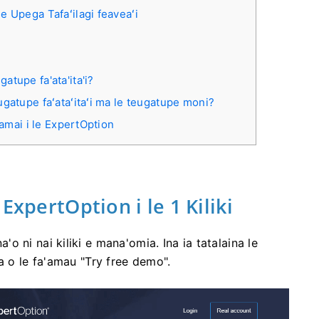
e Upega Tafaʻilagi feaveaʻi
gatupe fa'ata'ita'i?
eugatupe faʻataʻitaʻi ma le teugatupe moni?
tamai i le ExpertOption
ExpertOption i le 1 Kiliki
na'o ni nai kiliki e mana'omia. Ina ia tatalaina le
luga o le fa'amau "Try free demo".