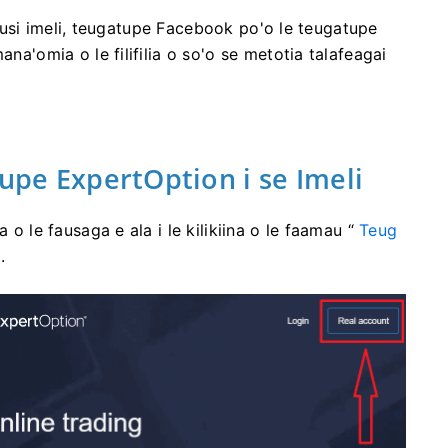
tuatusi imeli, teugatupe Facebook po'o le teugatupe
ana'omia o le filifilia o so'o se metotia talafeagai
tupe ExpertOption i se Imeli
o le fausaga e ala i le kilikiina o le faamau “
Teug
.