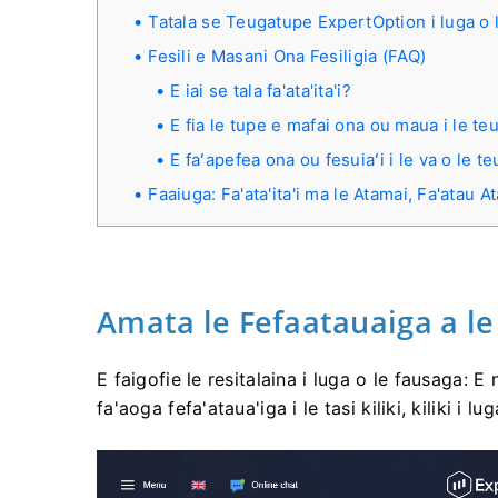
Tatala se Teugatupe ExpertOption i luga o l
Fesili e Masani Ona Fesiligia (FAQ)
E iai se tala fa'ata'ita'i?
E fia le tupe e mafai ona ou maua i le teu
E faʻapefea ona ou fesuiaʻi i le va o le t
Faaiuga: Fa'ata'ita'i ma le Atamai, Fa'atau A
Amata le Fefaatauaiga a le 
E faigofie le resitalaina i luga o le fausaga: E 
fa'aoga fefa'ataua'iga i le tasi kiliki, kiliki i 