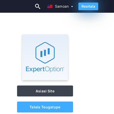
Samoan
Resitala
Samoan
Asiasi Site
Tatala Teugatupe