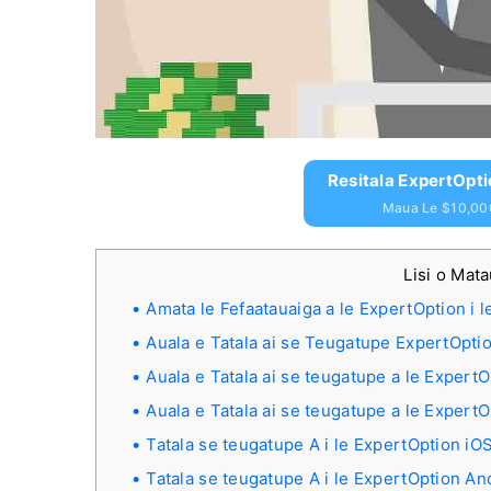
Resitala ExpertOpt
Maua Le $10,00
Lisi o Mat
Amata le Fefaatauaiga a le ExpertOption i le
Auala e Tatala ai se Teugatupe ExpertOption
Auala e Tatala ai se teugatupe a le ExpertO
Auala e Tatala ai se teugatupe a le ExpertO
Tatala se teugatupe A i le ExpertOption iO
Tatala se teugatupe A i le ExpertOption A