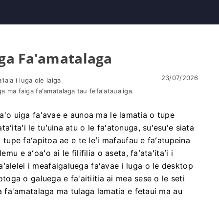
ga Fa'amatalaga
23/07/2026
iala i luga ole laiga
ga ma faiga fa'amatalaga tau fefa'ataua'iga.
'oa'o uiga fa'avae e aunoa ma le lamatia o tupe
ʻitaʻi le tuʻuina atu o le faʻatonuga, suʻesuʻe siata
a tupe faʻapitoa ae e te leʻi mafaufau e faʻatupeina
u e aʻoaʻo ai le filifilia o aseta, faʻataʻitaʻi i
ʻalelei i meafaigaluega faʻavae i luga o le desktop
'otoga o galuega e fa'aitiitia ai mea sese o le seti
iga fa'amatalaga ma tulaga lamatia e fetaui ma au