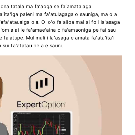
ea ona tatala ma faʻaoga se faʻamatalaga
taʻitaʻiga paleni ma faʻatulagaga o sauniga, ma o a
faʻatauaiga ola. O lo'o fa'ailoa mai ai fo'i la'asaga
na'omia ai le fa'amae'aina o fa'amaoniga pe fai sau
e fa'atupe. Mulimuli i laʻasaga e amata faʻataʻitaʻi
 sui faʻatatau pe a e sauni.