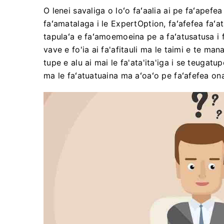
O lenei savaliga o loʻo faʻaalia ai pe faʻapef
faʻamatalaga i le ExpertOption, faʻafefea faʻa
tapulaʻa e faʻamoemoeina pe a faʻatusatusa i fe
vave e fo'ia ai fa'afitauli ma le taimi e te ma
tupe e alu ai mai le fa'ata'ita'iga i se teugatup
ma le faʻatuatuaina ma aʻoaʻo pe faʻafefea ona