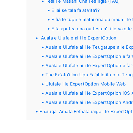
Fesili e Masani Ona Fesiligia (FAQ)
E iai se tala fa'ata'ita'i?
E fia le tupe e mafai ona ou maua i le 
E faʻapefea ona ou fesuiaʻi i le va o l
Auala e Ulufale ai i le ExpertOption
Auala e Ulufale ai i le Teugatupe a le E
Auala e Ulufale ai i le ExpertOption e fa
Auala e Ulufale ai i le ExpertOption e fa
Toe Fa'afo'i lau Upu Fa'alilolilo o le Te
Ulufale i le ExpertOption Mobile Web
Auala e Ulufale ai i le ExpertOption iOS
Auala e Ulufale ai i le ExpertOption And
Faaiuga: Amata Fefaatauaiga i le ExpertOpt