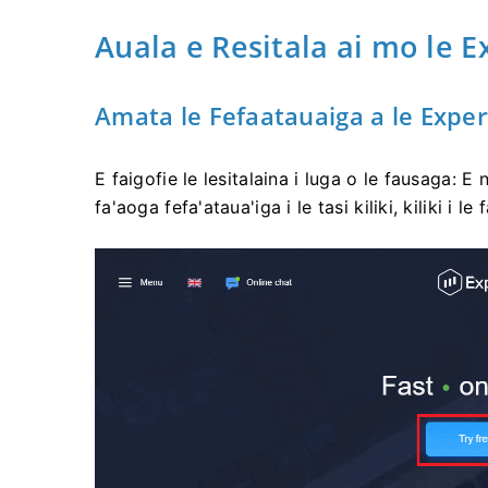
Auala e Resitala ai mo le 
Amata le Fefaatauaiga a le ExpertO
E faigofie le lesitalaina i luga o le fausaga: E n
fa'aoga fefa'ataua'iga i le tasi kiliki, kiliki i l