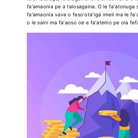
fa'amaonia pe a talosagaina. O le fa'atonuga sa'
fa'amaonia vave o feso'ota'iga imeli ma le fa'asao
o le saini ma fa'aoso oe e fa'atemo pe ola fef