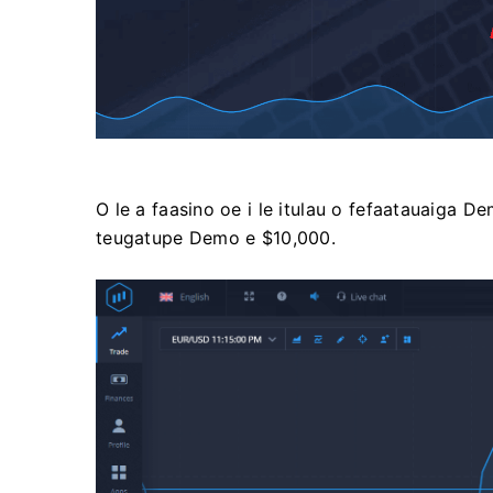
O le a faasino oe i le itulau o fefaatauaiga D
teugatupe Demo e $10,000.