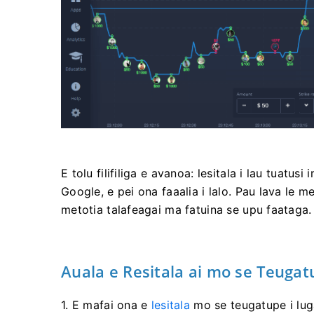
E tolu filifiliga e avanoa: lesitala i lau tuatu
Google, e pei ona faaalia i lalo. Pau lava le me
metotia talafeagai ma fatuina se upu faataga.
Auala e Resitala ai mo se Teugat
1. E mafai ona e
lesitala
mo se teugatupe i luga 