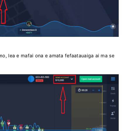
emo, lea e mafai ona e amata fefaatauaiga ai ma se