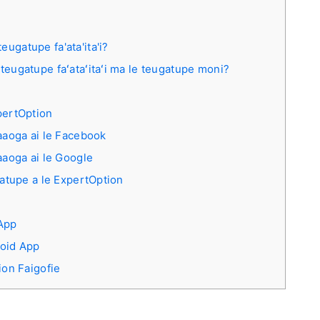
teugatupe fa'ata'ita'i?
e teugatupe faʻataʻitaʻi ma le teugatupe moni?
xpertOption
'aaoga ai le Facebook
'aaoga ai le Google
ugatupe a le ExpertOption
 App
roid App
ion Faigofie