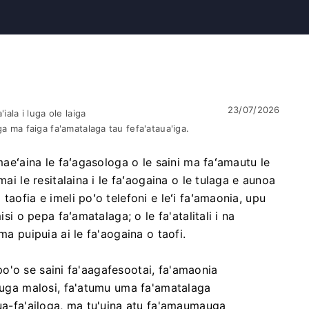
23/07/2026
iala i luga ole laiga
ga ma faiga fa'amatalaga tau fefa'ataua'iga.
maeʻaina le faʻagasologa o le saini ma faʻamautu le
mai le resitalaina i le faʻaogaina o le tulaga e aunoa
taofia e imeli poʻo telefoni e leʻi faʻamaonia, upu
isi o pepa faʻamatalaga; o le fa'atalitali i na
ma puipuia ai le fa'aogaina o taofi.
i po'o se saini fa'aagafesootai, fa'amaonia
upuga malosi, fa'atumu uma fa'amatalaga
lua-fa'ailoga, ma tu'uina atu fa'amaumauga