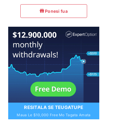
Ponesi fua
RESITALA SE TEUGATUPE
Maua Le $10,000 Free Mo Tagata Amata