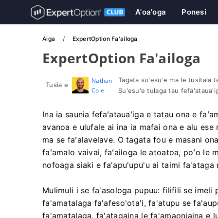
A'oa'oga
Ponesi
Aiga
ExpertOption Fa'ailoga
ExpertOption Fa'ailoga
Tagata su'esu'e ma le tusitala ta'
Nathan
Tusia e
Cole
Su'esu'e tulaga tau fefa'ataua'i
Ina ia saunia fefaʻatauaʻiga e tatau ona e faʻa
avanoa e ulufale ai ina ia mafai ona e alu ese 
ma se faʻalavelave. O tagata fou e masani ona 
faʻamalo vaivai, faʻailoga le atoatoa, poʻo le m
nofoaga siaki e fa'apu'upu'u ai taimi fa'ataga 
Mulimuli i se fa'asologa pupuu: filifili se imel
fa'amatalaga fa'afeso'ota'i, fa'atupu se fa'a
fa'amatalaga, fa'atagaina le fa'amaoniaina e 