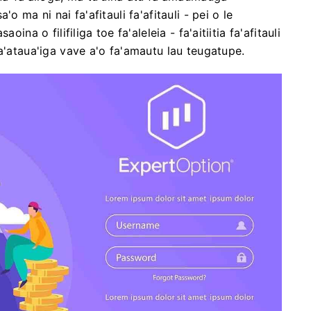
o ma ni nai fa'afitauli fa'afitauli - pei o le
ina o filifiliga toe fa'aleleia - fa'aitiitia fa'afitauli
a'ataua'iga vave a'o fa'amautu lau teugatupe.