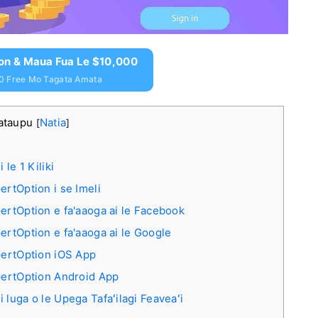
ion & Maua Fua Le $10,000
0 Free Mo Tagata Amata
Mataupu
Natia
[
]
le 1 Kiliki
ertOption i se Imeli
ertOption e fa'aaoga ai le Facebook
ertOption e fa'aaoga ai le Google
pertOption iOS App
xpertOption Android App
 luga o le Upega Tafaʻilagi Feaveaʻi