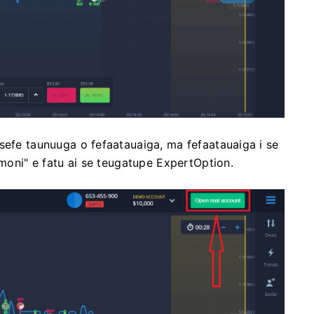
sefe taunuuga o fefaatauaiga, ma fefaatauaiga i se
 moni" e fatu ai se teugatupe ExpertOption.