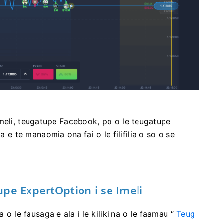
si imeli, teugatupe Facebook, po o le teugatupe
a e te manaomia ona fai o le filifilia o so o se
upe ExpertOption i se Imeli
o le fausaga e ala i le kilikiina o le faamau “
Teug