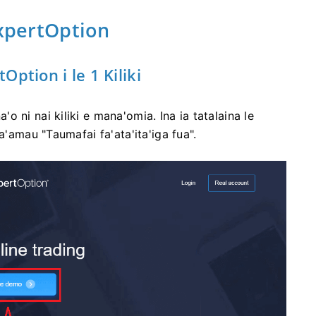
ExpertOption
ption i le 1 Kiliki
a'o ni nai kiliki e mana'omia. Ina ia tatalaina le
e fa'amau "Taumafai fa'ata'ita'iga fua".