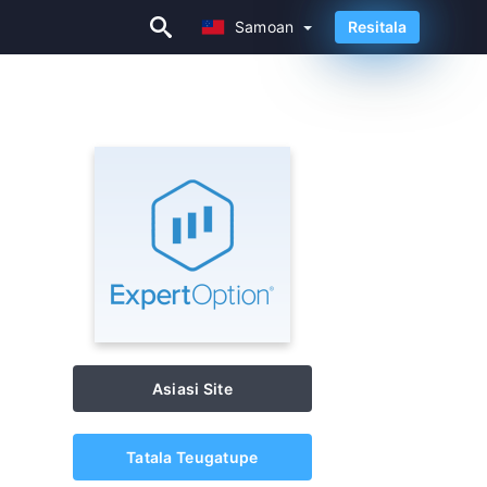
Samoan
Resitala
Samoan
Asiasi Site
Tatala Teugatupe