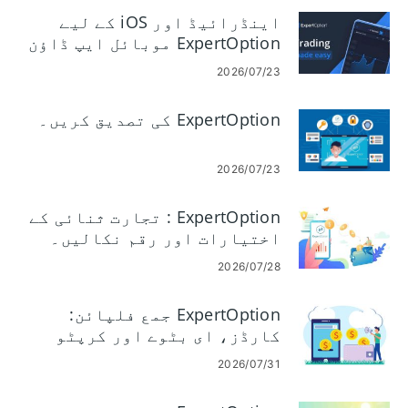
اینڈرائیڈ اور iOS کے لیے
ExpertOption موبائل ایپ ڈاؤن
لوڈ اور انسٹال کریں۔
2026/07/23
ExpertOption کی تصدیق کریں۔
2026/07/23
ExpertOption : تجارت ثنائی کے
اختیارات اور رقم نکالیں۔
2026/07/28
ExpertOption جمع فلپائن:
کارڈز، ای بٹوے اور کرپٹو
2026/07/31