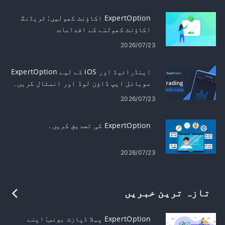
ExpertOption اکاؤنٹ کھولیں: ٹریڈنگ
اکاؤنٹ کھولنے کے اقدامات
2026/07/23
اینڈرائیڈ اور iOS کے لیے ExpertOption
موبائل ایپ ڈاؤن لوڈ اور انسٹال کریں۔
2026/07/23
ExpertOption کی تصدیق کریں۔
2026/07/23
تازہ ترین خبریں
ExpertOption پہلا ڈپازٹ بونس: اپنے