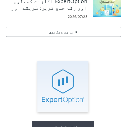
ExpertOption اکاؤنٹ کھولیں
اور رقم جمع کریں: طریقے اور
حدود
2026/07/28
مزید دیکھیں
سائٹ ملاحظہ کریں۔