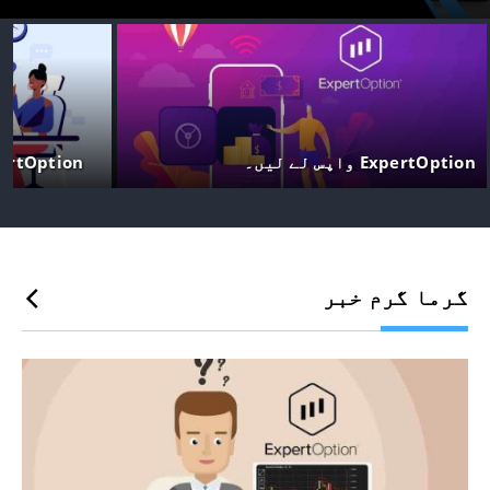
ExpertOption واپس لے لیں۔
ExpertOption لاگ ان
گرما گرم خبر