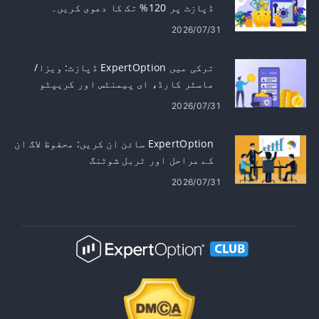
ڈپازٹ پر 120% تک کا دعوی کریں۔
2026/07/31
ترکی میں ExpertOption ڈپازٹ: ویزا/
ماسٹر کارڈ، ای پیمنٹس اور کریپٹو
کرنسی
2026/07/31
ExpertOption سائن ان کریں: محفوظ لاگ ان
کے مراحل اور ٹربل شوٹنگ
2026/07/31