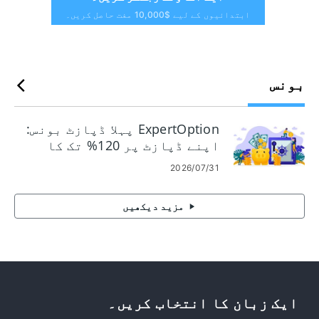
ابتدائیوں کے لیے $10,000 مفت حاصل کریں۔
بونس
ExpertOption پہلا ڈپازٹ بونس:
اپنے ڈپازٹ پر 120% تک کا
دعوی کریں۔
2026/07/31
مزید دیکھیں
ایک زبان کا انتخاب کریں۔