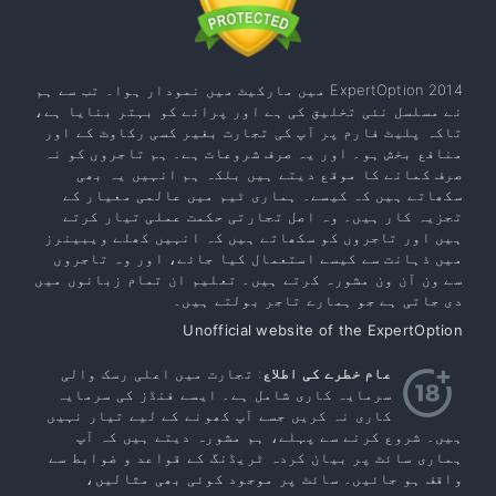
ExpertOption 2014 میں مارکیٹ میں نمودار ہوا۔ تب سے ہم
نے مسلسل نئی تخلیق کی ہے اور پرانے کو بہتر بنایا ہے،
تاکہ پلیٹ فارم پر آپ کی تجارت بغیر کسی رکاوٹ کے اور
منافع بخش ہو۔ اور یہ صرف شروعات ہے۔ ہم تاجروں کو نہ
صرف کمانے کا موقع دیتے ہیں بلکہ ہم انہیں یہ بھی
سکھاتے ہیں کہ کیسے۔ ہماری ٹیم میں عالمی معیار کے
تجزیہ کار ہیں۔ وہ اصل تجارتی حکمت عملی تیار کرتے
ہیں اور تاجروں کو سکھاتے ہیں کہ انہیں کھلے ویبینرز
میں ذہانت سے کیسے استعمال کیا جائے، اور وہ تاجروں
سے ون آن ون مشورہ کرتے ہیں۔ تعلیم ان تمام زبانوں میں
دی جاتی ہے جو ہمارے تاجر بولتے ہیں۔
Unofficial website of the ExpertOption
عام خطرے کی اطلاع
: تجارت میں اعلی رسک والی
سرمایہ کاری شامل ہے۔ ایسے فنڈز کی سرمایہ
کاری نہ کریں جسے آپ کھونے کے لیے تیار نہیں
ہیں۔ شروع کرنے سے پہلے، ہم مشورہ دیتے ہیں کہ آپ
ہماری سائٹ پر بیان کردہ ٹریڈنگ کے قواعد و ضوابط سے
واقف ہو جائیں۔ سائٹ پر موجود کوئی بھی مثالیں،