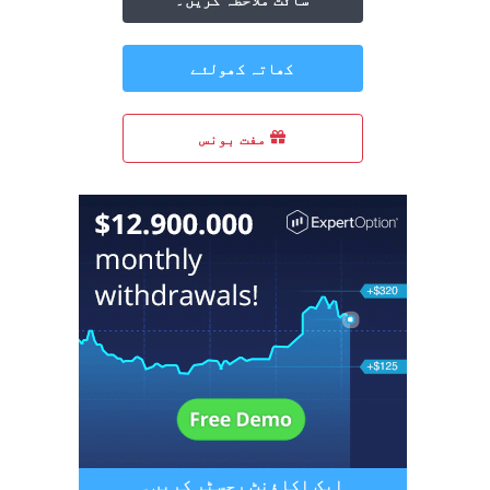
کھاتہ کھولئے
مفت بونس
ایک اکاؤنٹ رجسٹر کریں۔