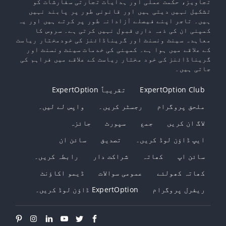
تجاویز، حکمت عملی اور ہدایات تجارتی سفارشات کو
تشکیل نہیں دیتی ہیں اور قانونی طور پر پابند نہیں
ہیں۔ تاجر اپنے فیصلے آزادانہ طور پر کرتے ہیں اور یہ
کمپنی ان کی ذمہ داری قبول نہیں کرتی ہے۔ سروس کا
معاہدہ سینٹ ونسنٹ اور گریناڈائنز کی خودمختار ریاست
کے علاقے میں ہوا ہے۔ کمپنی کی خدمات سینٹ ونسنٹ اور
گریناڈائنز کی خود مختار ریاست کے علاقے میں فراہم کی
جاتی ہیں۔
ExpertOption Club
تقریباً ExpertOption
ملحق پروگرام
رجسٹر کریں۔
واپس لے لیں۔
لاگ ان کریں
جمع
سپورٹ
جائزہ
ایپ ڈاؤن لوڈ کریں۔
تصدیق
سائن ان
سائن اپ
کھاتہ
شراکت دار
رابطہ کریں۔
کھاتہ کھولئے
عمومی سوالات
ڈیمو اکاؤنٹ
ریفرل پروگرام
ExpertOption ڈاؤن لوڈ کریں۔