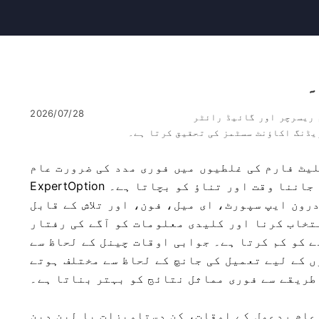
2026/07/28
 ریسرچر اور گائیڈ رائٹر
یڈنگ اکاؤنٹ سسٹمز کی تحقیق کرتا ہے۔
یٹ فارم کی غلطیوں میں فوری مدد کی ضرورت عام
بات ہے — اور تیز ترین رابطے کے راستے کو جاننا وقت اور تناؤ کو بچاتا ہے۔ ExpertOption
درون ایپ سپورٹ، ای میل، فون، اور تلاش کے قابل
تخاب کرنا اور کلیدی معلومات کو آگے کی رفتار
 کو کم کرتا ہے۔ جوابی اوقات چینل کے لحاظ سے
 کے لیے تعمیل کی جانچ کے لحاظ سے مختلف ہوتے
طریقے سے فوری مماثل نتائج کو بہتر بناتا ہے۔
عام ردعمل کے اوقات، کن دستاویزات یا لین دین