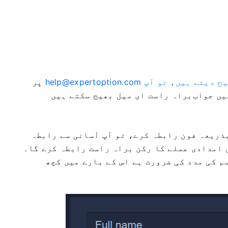
یح دیتے ہیں، تو آپ
help@expertoption.com
پر
 میں جواب
براہ راست ای میل بھیج سکتے ہیں
ذریعہ فون رابطہ کرے، تو آپ آسانی سے رابطہ
ل امدادی عملے کا رکن براہ راست رابطہ کرے گا۔
م کی مدد کی ضرورت ہے اس کے بارے میں کچھ