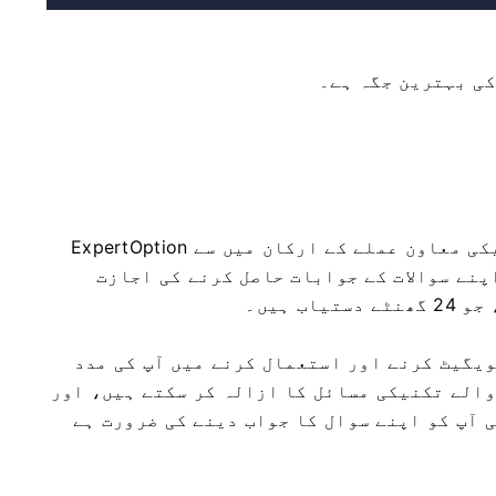
کی بہترین جگہ ہے۔
ExpertOption کی آن لائن چیٹ کی خصوصیت آپ کو ہمارے تکنیکی معاون عملے کے ارکان میں سے
پنے سوالات کے جوابات حاصل کرنے کی اجازت
 ہیں۔
ویگیٹ کرنے اور استعمال کرنے میں آپ کی مدد
والے تکنیکی مسائل کا ازالہ کر سکتے ہیں، اور
ی آپ کو اپنے سوال کا جواب دینے کی ضرورت ہے