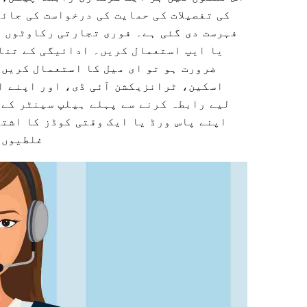
کی تفصیلات کی حمایت کی درخواست کی جائ
فہرست دی گئی ہے۔ فوری تجارتی رکاوٹوں ا
یا ایپ استعمال کریں۔ ادائیگی کے تنا
ضرورت ہو تو ای میل کا استعمال کریں۔
اسکین، ٹرانزیکشن آئی ڈی، اور اپنے ا
لیے رابطہ کرنے سے پہلے ہیلپ سینٹر کے 
اپنے پاس ورڈ یا ایک وقتی کوڈز کا اشت
غلطیوں 