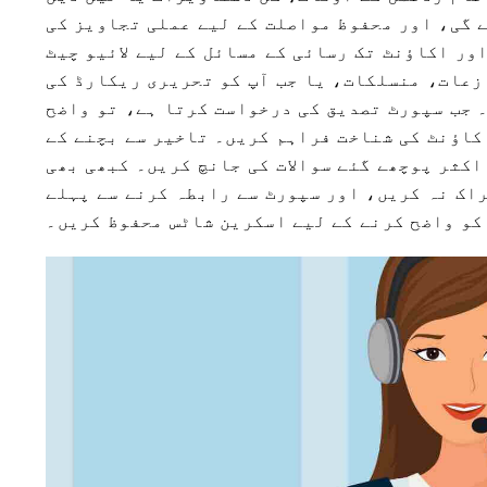
ے گی، اور محفوظ مواصلت کے لیے عملی تجاویز کی
ور اکاؤنٹ تک رسائی کے مسائل کے لیے لائیو چیٹ
زعات، منسلکات، یا جب آپ کو تحریری ریکارڈ کی
 جب سپورٹ تصدیق کی درخواست کرتا ہے، تو واضح
کاؤنٹ کی شناخت فراہم کریں۔ تاخیر سے بچنے کے
اکثر پوچھے گئے سوالات کی جانچ کریں۔ کبھی بھی
راک نہ کریں، اور سپورٹ سے رابطہ کرنے سے پہلے
کو واضح کرنے کے لیے اسکرین شاٹس محفوظ کریں۔