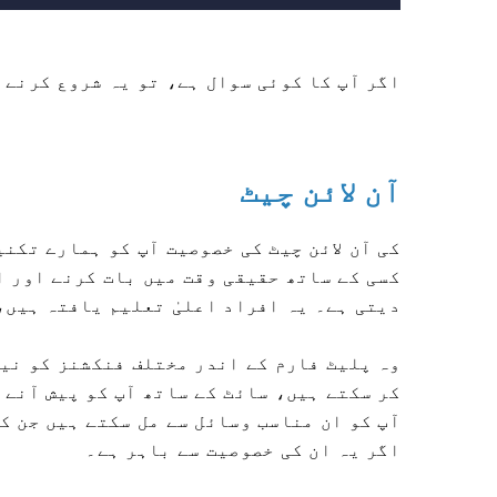
اگر آپ کا کوئی سوال ہے، تو یہ شروع کرنے 
آن لائن چیٹ
کسی کے ساتھ حقیقی وقت میں بات کرنے اور ا
دیتی ہے۔ یہ افراد اعلیٰ تعلیم یافتہ ہیں، جو 24 گھنٹے دستیاب
وہ پلیٹ فارم کے اندر مختلف فنکشنز کو نی
کر سکتے ہیں، سائٹ کے ساتھ آپ کو پیش آنے 
آپ کو ان مناسب وسائل سے مل سکتے ہیں جن ک
اگر یہ ان کی خصوصیت سے باہر ہے۔