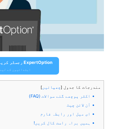
ExpertOption رجسٹر کریں اور مفت $10,000 حاصل کریں۔
ابتدائیوں کے لیے $10,000 مفت حاصل ک
مندرجات کا جدول
چھپائیں
]
[
اکثر پوچھے گئے سوالات (FAQ)
آن لائن چیٹ
ای میل اور رابطہ فارم
ہمیں براہ راست کال کریں!