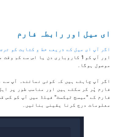
ای میل اور رابطہ فارم
اگر آپ ای میل کے ذریعے خط و کتابت کو ترج
اور آپ کو 1 کاروباری دن یا اس سے کم وقت
موصول ہوگا۔
اگر آپ چاہتے ہیں کہ کوئی نمائندہ آپ سے ب
فارم پُر کر سکتے ہیں اور مناسب طور پر اہ
فارم کے "میسج ٹیکسٹ" فیلڈ میں آپ کو کس قس
معلومات درج کرنا یقینی بنائیں۔