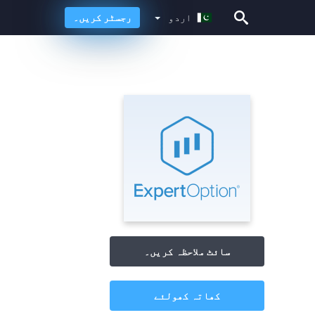
اردو
رجسٹر کریں۔
اردو
سائٹ ملاحظہ کریں۔
کھاتہ کھولئے