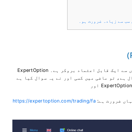
 سب سے زیادہ ضرورت ہو۔
ExpertOption دنیا بھر کے لاکھوں تاجروں کے ساتھ 5 سالوں سے ایک قابل اعتماد بروکر ہے۔
ل ہے، تو ماضی میں کسی اور نے یہ سوال کیا ہے
ہاں ضرورت ہے:
https://expertoption.com/trading/fa