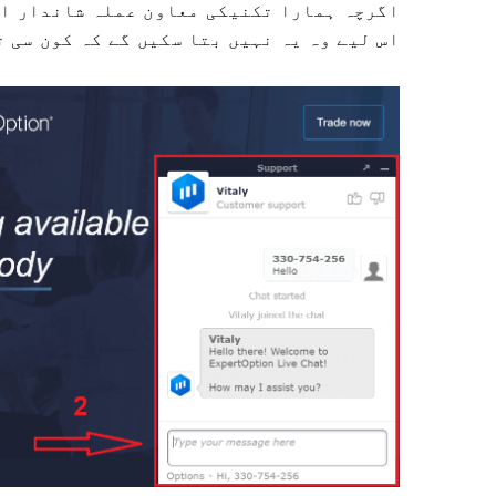
اگرچہ ہمارا تکنیکی معاون عملہ شاندار او
اس لیے وہ یہ نہیں بتا سکیں گے کہ کون سی 