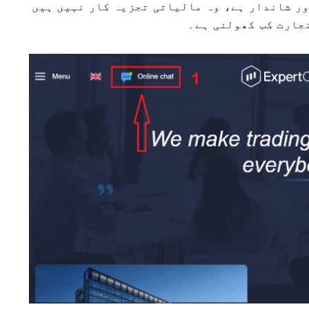
ر شاندار ہے، وہ مالیاتی تجزیہ کار نہیں ہیں
تجارت کب کھولنی ہے۔