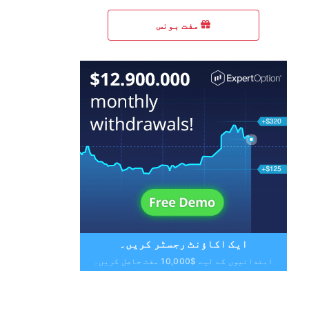
مفت بونس
ایک اکاؤنٹ رجسٹر کریں۔
ابتدائیوں کے لیے $10,000 مفت حاصل کریں۔