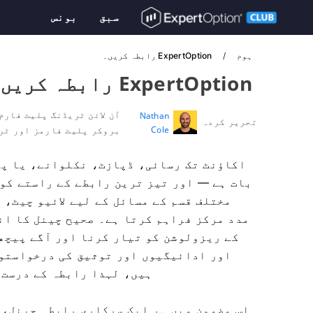
سبق
بونس
ہوم
ExpertOption رابطہ کریں۔
ExpertOption رابطہ کریں۔
آن لائن ٹریڈنگ پلیٹ فارم
Nathan
تحریر کردہ
Cole
بروکر پلیٹ فارمز اور ٹر
اکاؤنٹ تک رسائی، ڈپازٹ، نکلوانے، یا پل
مختلف قسم کے مسائل کے لیے لائیو چیٹ، 
مدد مرکز فراہم کرتا ہے۔ صحیح چینل کا ان
کے ریزولوشن کو تیار کرنا اور آگے پیچھے
اور ادائیگیوں اور توثیق کی درخواستوں
ہیں، لہذا رابطہ کے درست 
اس مضمون میں ہر ایک سرکاری رابطہ چینل، 