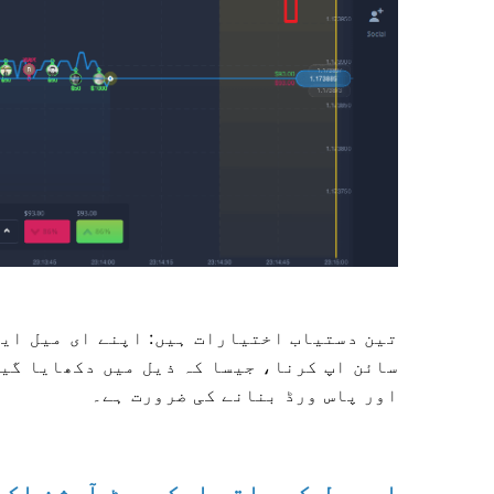
تین دستیاب اختیارات ہیں: اپنے ای میل ای
سائن اپ کرنا، جیسا کہ ذیل میں دکھایا گیا
اور پاس ورڈ بنانے کی ضرورت ہے۔
ای میل کے ساتھ ایکسپرٹ آپشن اکا