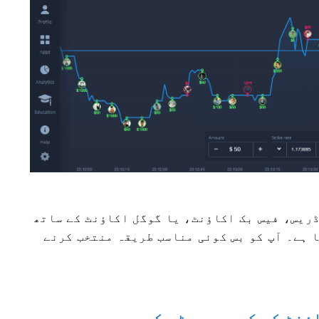
ڈریس، فیس بک اکاؤنٹ، یا گوگل اکاؤنٹ کے ساتھ
 ہے۔ آپ کو بس کوئی مناسب طریقہ منتخب کرنے
ؤنٹ کو کیسے رجسٹر کریں۔