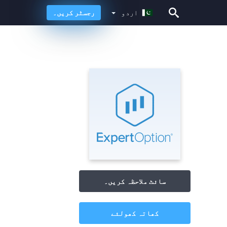
اردو
رجسٹر کریں۔
اردو
سائٹ ملاحظہ کریں۔
کھاتہ کھولئے