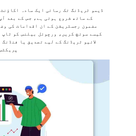
ڈیمو ٹریڈنگ تک رسائی ایک سادہ اکاؤنٹ ر
کے ساتھ شروع ہوتی ہے، جس کے بعد آپ
مضمون رجسٹریشن کے ان اقدامات کی وضا
کیسے سوئچ کریں، ورچوئل بیلنس کو ٹاپ ا
لائیو ٹریڈنگ کے لیے تصدیق یا فنڈنگ ​
پریکٹس 