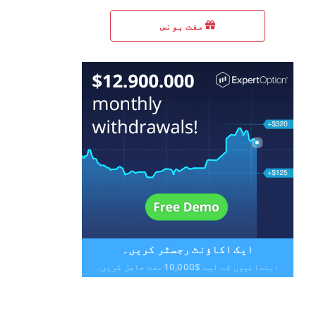
مفت بونس
ایک اکاؤنٹ رجسٹر کریں۔
ابتدائیوں کے لیے $10,000 مفت حاصل کریں۔