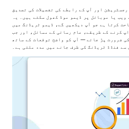
جسٹریشن اور آپ کے رابطے کی تفصیلات کی تصدیق
 ویب یا موبائل پر ڈیمو موڈ کھول سکتے ہیں۔ یہ
حت کرتا ہے جو آپ دیکھیں گے، ڈیمو ٹریڈنگ میں
پ کرنے کے طریقے، عام رسائی کے مسائل، اور جب
​کی ضرورت پڑ جائے — آپ کو واضح توقعات کے ساتھ
سے فنڈڈ ٹریڈنگ کی طرف جانے میں مدد ملتی ہے۔