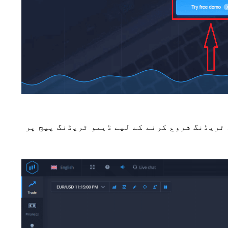
 اکاؤنٹ میں $10,000 کے ساتھ ٹریڈنگ شروع کرنے کے لیے ڈیمو ٹریڈنگ پیج پر