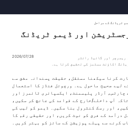
اؤنٹ کی رجسٹریشن اور ڈیمو ٹریڈنگ
2026/07/28
 ریسرچر اور گائیڈ رائٹر
یڈنگ اکاؤنٹ سسٹمز کی تحقیق کرتا ہے۔
ارت کرنا سیکھنا مستقل، حقیقت پسندانہ مشق سے
ے لیے صحیح ماحول ہے۔ ورچوئل فنڈز کا استعمال
 چارٹس، آرڈر پلیسمنٹ، ایکسپائری ٹائمرز اور
اکہ آپ داخلے/خارج کے قواعد کی جانچ کر سکیں،
یں، اور رسک کنٹرول بنا سکیں۔ ڈیمو کو لیب کی
ل درآمد کے فرق کو نوٹ کریں، اور حقیقی رقم کا
ب کرنے سے پہلے پوزیشن کے سائز کو بہتر کریں۔