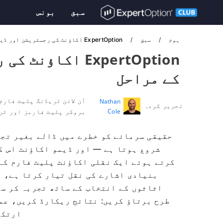
سبق
بونس
ہوم
سبق
ExpertOption اکاؤنٹ کی رجسٹریشن اور ڈیمو ٹریڈنگ کے مراحل
ExpertOption اک
کے مراحل
آن لائن ٹریڈنگ پلیٹ فارم
Nathan
تحریر کردہ
Cole
بروکر پلیٹ فارمز اور ٹر
حقیقی سرمائے کو خطرے میں ڈالے بغیر تج
شروع ہوتا ہے — اور ڈیمو اکاؤنٹ اس ک
کرتے ہوئے ایک نقلی اکاؤنٹ پلیٹ فارم کے
بنیادی اشارے کی نقل تیار کرتا ہے، ت
اثاثوں کے انتخاب کے ساتھ تجربہ کر سک
طرح برتاؤ کریں: نتائج ریکارڈ کریں، عم
ارتکا