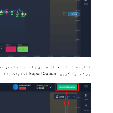
اکاؤنٹ کا استعمال جاری رکھنے کے لیے، تج
پر تجارت کریں۔ ExpertOption اکاؤنٹ بنانے کے لیے "اصلی اکاؤنٹ کھولیں" پر کلک کریں۔