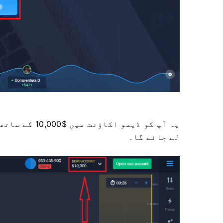
یہ آپ کو ڈیمو
لے جائے گا۔