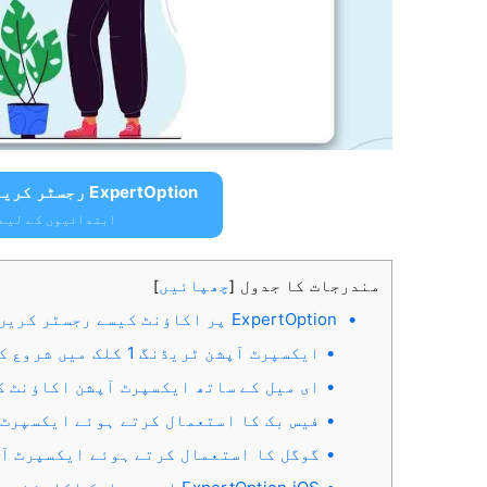
ExpertOption رجسٹر کریں اور مفت $10,000 حاصل کریں۔
ابتدائیوں کے لیے $10,000 مفت حاصل ک
مندرجات کا جدول
چھپائیں
]
[
ExpertOption پر اکاؤنٹ کیسے رجسٹر کریں۔
ایکسپرٹ آپشن ٹریڈنگ 1 کلک میں شروع کریں۔
ای میل کے ساتھ ایکسپرٹ آپشن اکاؤنٹ ک
فیس بک کا استعمال کرتے ہوئے ایکسپرٹ 
گوگل کا استعمال کرتے ہوئے ایکسپرٹ آ