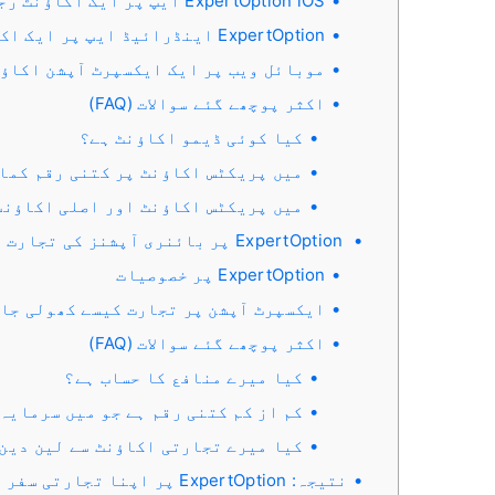
ExpertOption iOS ایپ پر ایک اکاؤنٹ رجسٹر کریں۔
ExpertOption اینڈرائیڈ ایپ پر ایک اکاؤنٹ رجسٹر کریں۔
موبائل ویب پر ایک ایکسپرٹ آپشن اکاؤ
اکثر پوچھے گئے سوالات (FAQ)
کیا کوئی ڈیمو اکاؤنٹ ہے؟
میں پریکٹس اکاؤنٹ پر کتنی رقم کما
میں پریکٹس اکاؤنٹ اور اصلی اکاؤنٹ
ExpertOption پر بائنری آپشنز کی تجارت کیسے کریں۔
ExpertOption پر خصوصیات
ایکسپرٹ آپشن پر تجارت کیسے کھولی جا
اکثر پوچھے گئے سوالات (FAQ)
کیا میرے منافع کا حساب ہے؟
کم از کم کتنی رقم ہے جو میں سرمایہ
کیا میرے تجارتی اکاؤنٹ سے لین دین 
نتیجہ: ExpertOption پر اپنا تجارتی سفر خطرے سے پاک شروع کریں۔