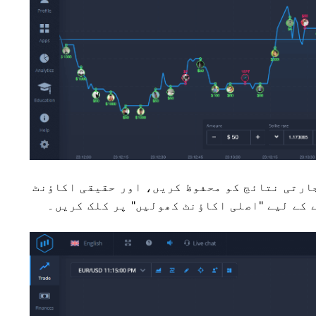
ارتی نتائج کو محفوظ کریں، اور حقیقی اکاؤنٹ