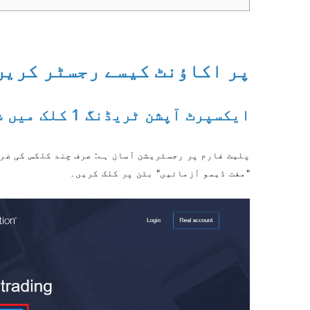
ExpertOption پر اکاؤنٹ کیسے رجسٹر کری
ایکسپرٹ آپشن ٹریڈنگ 1 کلک میں شروع کریں۔
پلیٹ فارم پر رجسٹریشن آسان ہے: صرف چند کلکس کی ضر
"مفت ڈیمو آزمائیں" بٹن پر کلک کریں۔