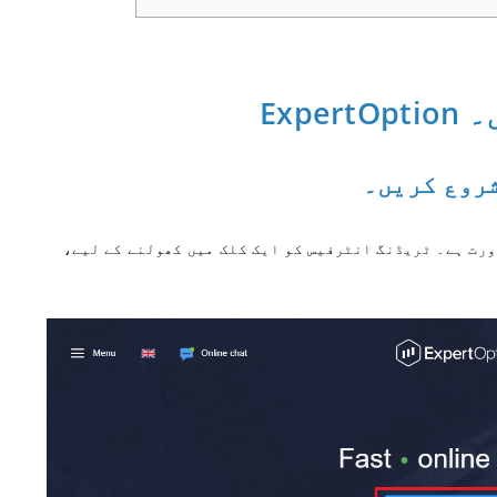
ں۔
ورت ہے۔ ٹریڈنگ انٹرفیس کو ایک کلک میں کھولنے کے لیے،