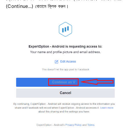
(Continue...) বোতামে ক্লিক করুন।