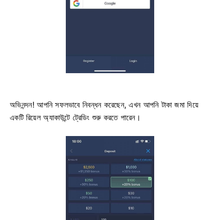
অভিনন্দন! আপনি সফলভাবে নিবন্ধন করেছেন, এখন আপনি টাকা জমা দিয়ে
একটি রিয়েল অ্যাকাউন্টে ট্রেডিং শুরু করতে পারেন।