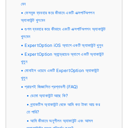
বেন
ফেসবুক ব্যবহার করে কীভাবে একটি এক্সপার্টঅপশন
অ্যাকাউন্ট খুলবেন
গুগল ব্যবহার করে কীভাবে একটি এক্সপার্টঅপশন অ্যাকাউন্ট
খুলবেন
ExpertOption iOS অ্যাপে একটি অ্যাকাউন্ট খুলুন
ExpertOption অ্যান্ড্রয়েড অ্যাপে একটি অ্যাকাউন্ট
খুলুন
মোবাইল ওয়েবে একটি ExpertOption অ্যাকাউন্ট
খুলুন
প্রায়শই জিজ্ঞাসিত প্রশ্নাবলী (FAQ)
ডেমো অ্যাকাউন্ট আছে কি?
প্র্যাকটিস অ্যাকাউন্ট থেকে আমি কত টাকা আয় কর
তে পারি?
আমি কীভাবে অনুশীলন অ্যাকাউন্ট এবং আসল