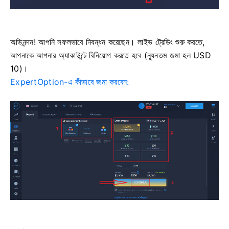
অভিনন্দন! আপনি সফলভাবে নিবন্ধন করেছেন। লাইভ ট্রেডিং শুরু করতে,
আপনাকে আপনার অ্যাকাউন্টে বিনিয়োগ করতে হবে (ন্যূনতম জমা হল USD
10)।
ExpertOption-এ কীভাবে জমা করবেন: