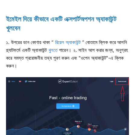
ইমেইল দিয়ে কীভাবে একটি এক্সপার্টঅপশন অ্যাকাউন্ট
খুলবেন
১. উপরের ডান কোণায় থাকা “
রিয়েল অ্যাকাউন্ট
” বোতামে ক্লিক করে আপনি
প্ল্যাটফর্মে একটি অ্যাকাউন্ট
খুলতে
পারেন। ২. সাইন আপ করার জন্য, অনুগ্রহ
করে সমস্ত প্রয়োজনীয় তথ্য পূরণ করুন এবং "ওপেন অ্যাকাউন্ট"-এ ক্লিক
করুন।