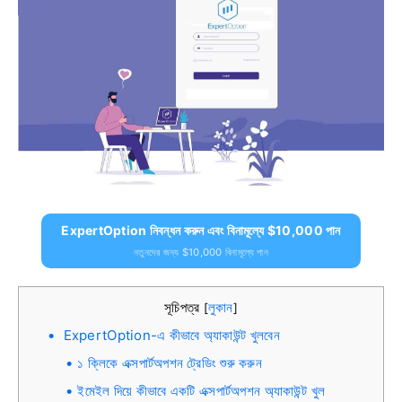
ExpertOption নিবন্ধন করুন এবং বিনামূল্যে $10,000 পান
নতুনদের জন্য $10,000 বিনামূল্যে পান
সূচিপত্র
লুকান
[
]
ExpertOption-এ কীভাবে অ্যাকাউন্ট খুলবেন
১ ক্লিকে এক্সপার্টঅপশন ট্রেডিং শুরু করুন
ইমেইল দিয়ে কীভাবে একটি এক্সপার্টঅপশন অ্যাকাউন্ট খুল