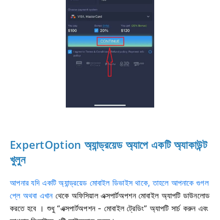
ExpertOption অ্যান্ড্রয়েড অ্যাপে একটি অ্যাকাউন্ট
খুলুন
আপনার যদি একটি অ্যান্ড্রয়েড মোবাইল ডিভাইস থাকে, তাহলে আপনাকে গুগল
প্লে অথবা এখান
থেকে অফিসিয়াল এক্সপার্টঅপশন মোবাইল অ্যাপটি ডাউনলোড
করতে হবে
। শুধু “এক্সপার্টঅপশন - মোবাইল ট্রেডিং” অ্যাপটি সার্চ করুন এবং