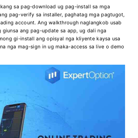
akang sa pag-download ug pag-install sa mga
g pag-verify sa installer, paghatag mga pagtugot,
ading account. Ang walkthrough naglangkob usab
g giunsa ang pag-update sa app, ug dali nga
ng gi-install ang opisyal nga kliyente kaysa usa
 na nga mag-sign in ug maka-access sa live o demo