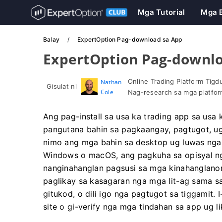
Mga Tutorial
Mga 
Balay
ExpertOption Pag-download sa App
ExpertOption Pag-downlo
Online Trading Platform Tigd
Nathan
Gisulat ni
Cole
Nag-research sa mga platfor
Ang pag-install sa usa ka trading app sa us
pangutana bahin sa pagkaangay, pagtugot, ug
nimo ang mga bahin sa desktop ug luwas nga
Windows o macOS, ang pagkuha sa opisyal n
nanginahanglan pagsusi sa mga kinahanglanon s
paglikay sa kasagaran nga mga lit-ag sama s
gitukod, o dili igo nga pagtugot sa tiggamit. 
site o gi-verify nga mga tindahan sa app ug l