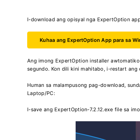
I-download ang opisyal nga ExpertOption app
Kuhaa ang ExpertOption App para sa W
Ang imong ExpertOption installer awtomatik
segundo. Kon dili kini mahitabo, i-restart an
Human sa malampusong pag-download, sunda k
Laptop/PC:
I-save ang ExpertOption-7.2.12.exe file sa im