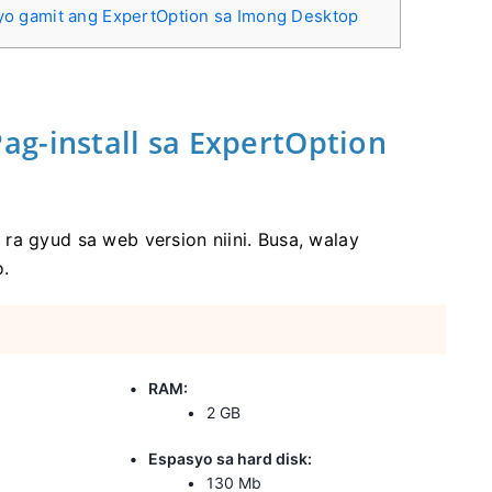
o gamit ang ExpertOption sa Imong Desktop
g-install sa ExpertOption
ra gyud sa web version niini. Busa, walay
.
RAM:
2 GB
Espasyo sa hard disk:
130 Mb