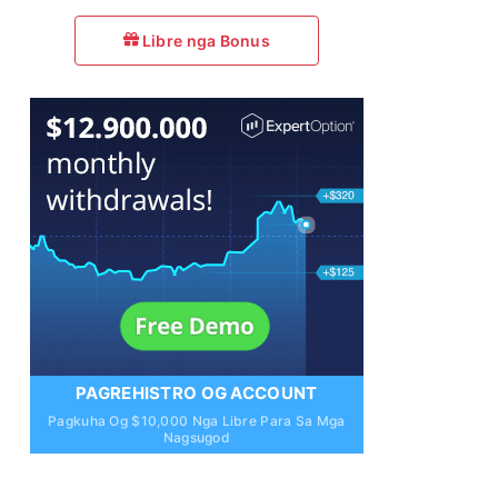
Libre nga Bonus
PAGREHISTRO OG ACCOUNT
Pagkuha Og $10,000 Nga Libre Para Sa Mga
Nagsugod