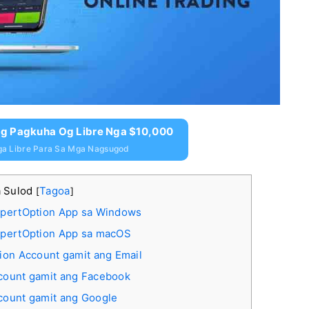
Ug Pagkuha Og Libre Nga $10,000
a Libre Para Sa Mga Nagsugod
a Sulod
Tagoa
[
]
xpertOption App sa Windows
xpertOption App sa macOS
ion Account gamit ang Email
count gamit ang Facebook
count gamit ang Google