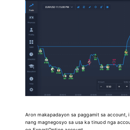
Aron makapadayon sa paggamit sa account, i
nang magnegosyo sa usa ka tinuod nga accoun
og ExpertOption account.