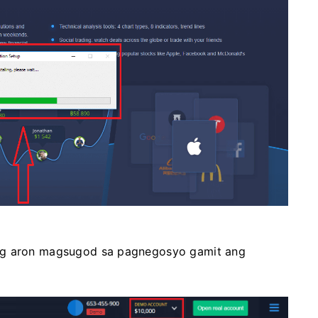
ing aron magsugod sa pagnegosyo gamit ang