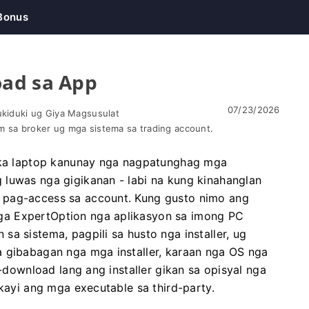
Bonus
ad sa App
07/23/2026
ukiduki ug Giya Magsusulat
m sa broker ug mga sistema sa trading account.
a ka laptop kanunay nga nagpatunghag mga
 luwas nga gigikanan - labi na kung kinahanglan
 pag-access sa account. Kung gusto nimo ang
ga ExpertOption nga aplikasyon sa imong PC
a sistema, pagpili sa husto nga installer, ug
a gibabagan nga mga installer, karaan nga OS nga
I-download lang ang installer gikan sa opisyal nga
ikayi ang mga executable sa third-party.