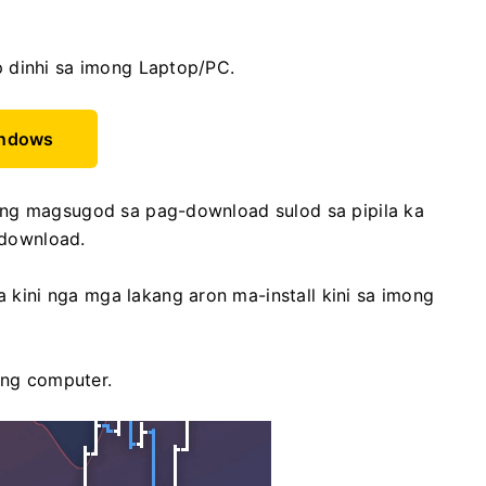
 dinhi sa imong Laptop/PC.
indows
ong magsugod sa pag-download sulod sa pipila ka
g download.
ini nga mga lakang aron ma-install kini sa imong
ong computer.