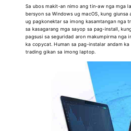
Sa ubos makit-an nimo ang tin-aw nga mga l
bersyon sa Windows ug macOS, kung giunsa an
ug pagkonektar sa imong kasamtangan nga tr
sa kasagarang mga sayop sa pag-install, kun
pagsusi sa seguridad aron makumpirma nga imo
ka copycat. Human sa pag-instalar andam ka
trading gikan sa imong laptop.